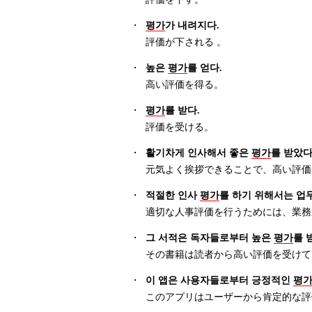
・
평가
가 내려지다.
評価が下される 。
・
높은
평가
를 얻다.
高い評価を得る。
・
평가
를 받다.
評価を受ける。
・
활기차게 인사해서 좋은
평가
를 받았다
元気よく挨拶できることで、高い評価
・
적절한 인사
평가
를 하기 위해서는 업
適切な人事評価を行うためには、業務
・
그 서적은 독자들로부터 높은
평가
를 
その書籍は読者から高い評価を受けて
・
이 앱은 사용자들로부터 긍정적인
평
このアプリはユーザーから肯定的な評