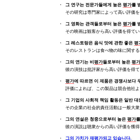
・
그 연구는 전문가들에게 높은
평가
를 
その研究は専門家によって高い評価を
・
그 영화는 관객들로부터 높은
평가
를 
その映画は観客から高い評価を得てい
・
그 레스토랑은 음식 맛에 관한 좋은
평
そのレストランは食べ物の味に関する
・
그의 연기는 비
평가
들로부터 높은
평
彼の演技は批評家から高い評価を得て
・
평가
에 따르면 이 제품은 경쟁사보다 
評価によれば、この製品は競合他社よ
・
그 기업의 사회적 책임 활동은 일반 
その企業の社会的責任活動は一般大衆
・
그의 연설은 청중으로부터 높은
평가
를
彼の演説は聴衆からの高い評価を獲得
・
그의 가치가 재
평가
되고 있습니다.