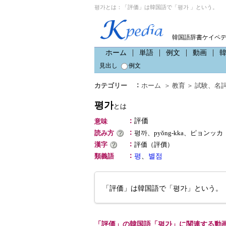
평가とは：「評価」は韓国語で「평가 」という。
韓国語辞書ケイペ
ホーム
単語
例文
動画
見出し
例文
：
カテゴリー
ホーム
＞
教育
＞
試験
、
名
평가
とは
：
評価
意味
：
読み方
평까、pyŏng-kka、ピョンッカ
：
漢字
評価（評價）
：
類義語
평
、
별점
「評価」は韓国語で「평가」という。
「評価」の韓国語「평가」に関連する動