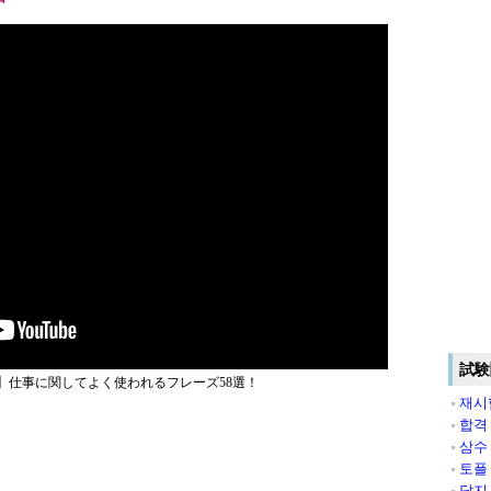
試験
】仕事に関してよく使われるフレーズ58選！
재시
합격
삼수
토플
답지