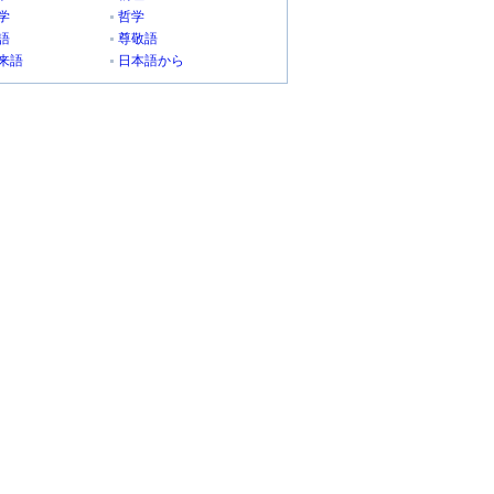
学
哲学
語
尊敬語
来語
日本語から