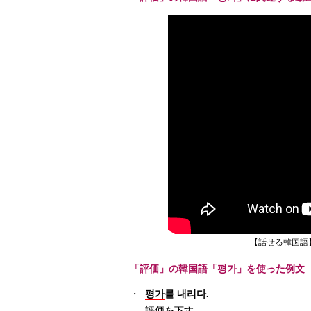
【話せる韓国語
「評価」の韓国語「평가」を使った例文
・
평가
를 내리다.
評価を下す。