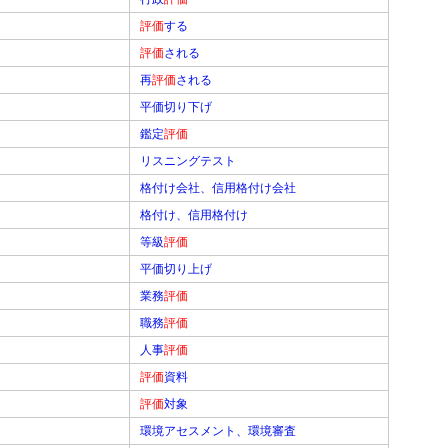
評価
する
評価
される
再
評価
される
平価切り下げ
鑑定
評価
リスニングテスト
格付け会社、信用格付け会社
格付け、信用格付け
等級
評価
平価切り上げ
業務
評価
職務
評価
人事
評価
評価
資料
評価
対象
環境アセスメント、環境審査