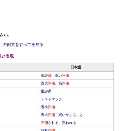
さい。
」の例文をすべてを見る
語と表現
日本語
低
評価
、低い
評価
過大
評価
、高
評価
批評家
テストマッチ
過小
評価
過大
評価
、買いかぶること
評価
される、買われる
行政
評価