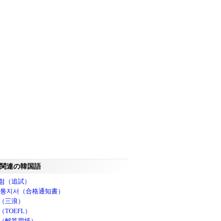
関連の韓国語
험（追試）
 통지서（合格通知書）
（三浪）
（TOEFL）
（解答用紙）