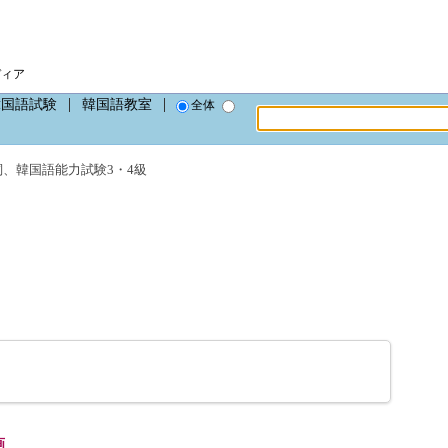
ディア
韓国語試験
韓国語教室
全体
詞
、
韓国語能力試験3・4級
画