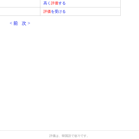
高く
評価
する
評価
を受ける
< 前
次 >
評価は、韓国語で평가です。