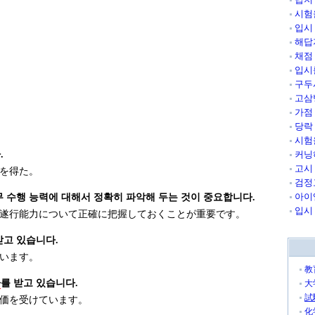
시험
입시
해답
채점
입시
구두
고삼
가점
당락
시험
.
커닝
고시
を得た。
검정
아이
무 수행 능력에 대해서 정확히 파악해 두는 것이 중요합니다.
입시
遂行能力について正確に把握しておくことが重要です。
받고 있습니다.
います。
教
가
를 받고 있습니다.
大
試
価を受けています。
化