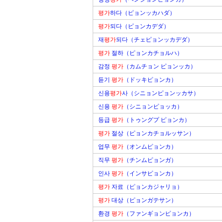
평가
하다（ピョンッカハダ）
평가
되다（ピョンカデダ）
재
평가
되다（チェピョンッカデダ）
평가
절하（ピョンカチョルハ）
감정
평가
（カムチョン ピョンッカ）
듣기
평가
（ドッキピョンカ）
신용
평가
사（シニョンピョンッカサ）
신용
평가
（シニョンピョッカ）
등급
평가
（トゥングプ ピョンカ）
평가
절상（ピョンカチョルッサン）
업무
평가
（オンムピョンカ）
직무
평가
（チンムピョンガ）
인사
평가
（インサピョンカ）
평가
자료（ピョンカジャリョ）
평가
대상（ピョンガテサン）
환경
평가
（ファンギョンピョンカ）