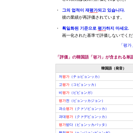
・
그의 업적이 재
평가
되고 있습니다.
彼の業績が再評価されています。
・
획일화된 기준으로
평가
하지 마세요.
画一化された基準で評価しないでくだ
「평가
「評価」の韓国語「평가」が含まれる単
韓国語（発音）
저
평가
（チョピョンッカ）
고
평가
（コピョンッカ）
비
평가
（ピピョンガ）
평가
전（ピョンッカジョン）
과소
평가
（クァソピョンッカ）
과대
평가
（クァデピョンッカ）
평가
받다（ピョンッカバッタ）
행정
평가
（ヘンジョンピョンガ）