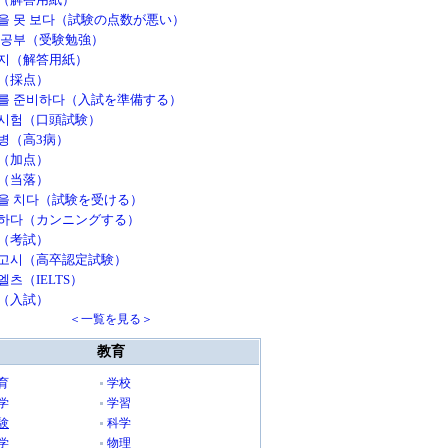
을 못 보다（試験の点数が悪い）
 공부（受験勉強）
지（解答用紙）
（採点）
를 준비하다（入試を準備する）
시험（口頭試験）
병（高3病）
（加点）
（当落）
을 치다（試験を受ける）
하다（カンニングする）
（考試）
고시（高卒認定試験）
엘츠（IELTS）
（入試）
＜一覧を見る＞
教育
育
学校
学
学習
験
科学
学
物理