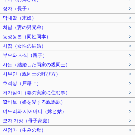
장자（長子）
>
막내딸（末娘）
>
처남（妻の男兄弟）
>
동성동본（同姓同本）
>
시집（女性の結婚）
>
부모와 자식（親子）
>
사돈（結婚した両家の親同士）
>
사부인（親同士の呼び方）
>
호적상（戸籍上）
>
처가살이（妻の実家に住む事）
>
딸바보（娘を愛する親馬鹿）
>
며느리와 시어머니（嫁と姑）
>
모자 가정（母子家庭）
>
친엄마（生みの母）
>