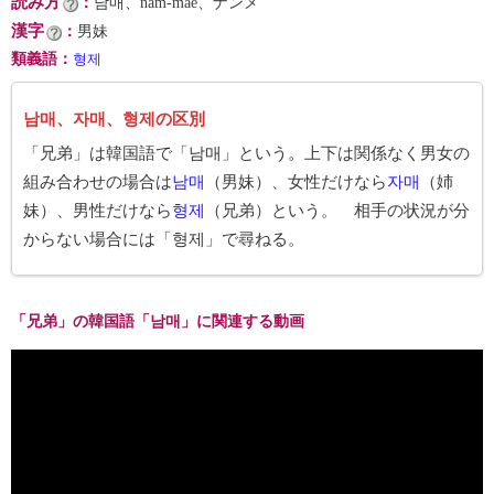
読み方
：
남매、nam-mae、ナンメ
漢字
：
男妹
類義語
：
형제
남매、자매、형제の区別
「兄弟」は韓国語で「남매」という。上下は関係なく男女の
組み合わせの場合は
남매
（男妹）、女性だけなら
자매
（姉
妹）、男性だけなら
형제
（兄弟）という。 相手の状況が分
からない場合には「형제」で尋ねる。
「兄弟」の韓国語「남매」に関連する動画