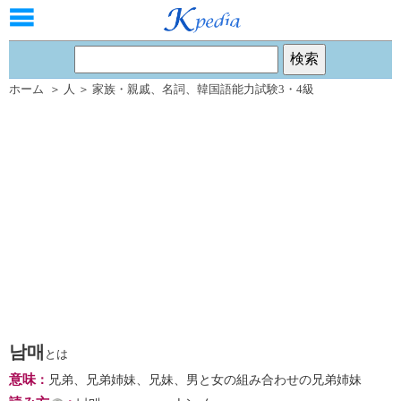
ホーム
＞
人
＞
家族・親戚
、
名詞
、
韓国語能力試験3・4級
남매
とは
意味
：
兄弟、兄弟姉妹、兄妹、男と女の組み合わせの兄弟姉妹