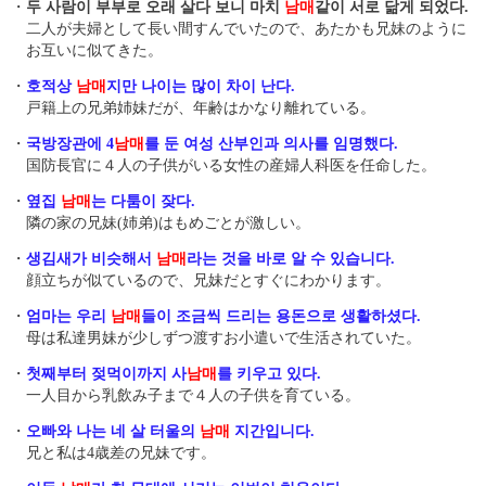
・
두 사람이 부부로 오래 살다 보니 마치
남매
같이 서로 닮게 되었다.
二人が夫婦として長い間すんでいたので、あたかも兄妹のように
お互いに似てきた。
・
호적상
남매
지만 나이는 많이 차이 난다.
戸籍上の兄弟姉妹だが、年齢はかなり離れている。
・
국방장관에 4
남매
를 둔 여성 산부인과 의사를 임명했다.
国防長官に４人の子供がいる女性の産婦人科医を任命した。
・
옆집
남매
는 다툼이 잦다.
隣の家の兄妹(姉弟)はもめごとが激しい。
・
생김새가 비슷해서
남매
라는 것을 바로 알 수 있습니다.
顔立ちが似ているので、兄妹だとすぐにわかります。
・
엄마는 우리
남매
들이 조금씩 드리는 용돈으로 생활하셨다.
母は私達男妹が少しずつ渡すお小遣いで生活されていた。
・
첫째부터 젖먹이까지 사
남매
를 키우고 있다.
一人目から乳飲み子まで４人の子供を育ている。
・
오빠와 나는 네 살 터울의
남매
지간입니다.
兄と私は4歳差の兄妹です。