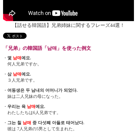
【話せる韓国語】兄弟姉妹に関するフレーズ44選！
「兄弟」の韓国語「남매」を使った例文
・
몇
남매
예요.
何人兄弟ですか。
・
삼
남매
예요.
３人兄弟です。
・
여동생은 두 남내의 어머니가 되었다.
妹は二人兄妹の母になった。
・
우리는 육
남매
예요.
わたしたちは6人兄弟です。
・
그는 칠
남매
중 다섯째 아들로 태어났다.
彼は 7人兄弟の5男として生まれた。