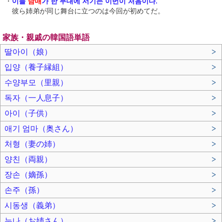
・
이들
남매
가 한 무대에 서기는 이번이 처음이다.
彼ら姉弟が同じ舞台に立つのは今回が初めてだ。
家族・親戚の韓国語単語
딸아이（娘）
>
입양（養子縁組）
>
수양부모（里親）
>
독자（一人息子）
>
아이（子供）
>
애기 엄마（奥さん）
>
처형（妻の姉）
>
양친（両親）
>
장손（嫡孫）
>
손주（孫）
>
시동생（義弟）
>
누나（お姉さん）
>