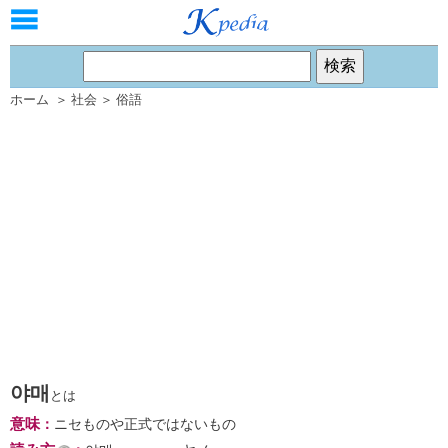
ホーム
＞
社会
＞
俗語
야매
とは
意味
：
ニセものや正式ではないもの