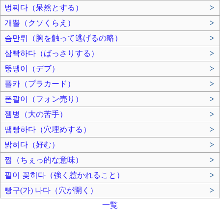
벙찌다（呆然とする）
>
개뿔（クソくらえ）
>
슴만튀（胸を触って逃げるの略）
>
삼빡하다（ばっさりする）
>
뚱땡이（デブ）
>
플카（プラカード）
>
폰팔이（フォン売り）
>
젬병（大の苦手）
>
땜빵하다（穴埋めする）
>
밝히다（好む）
>
쩝（ちぇっ的な意味）
>
필이 꽂히다（強く惹かれること）
>
빵구(가) 나다（穴が開く）
>
一覧