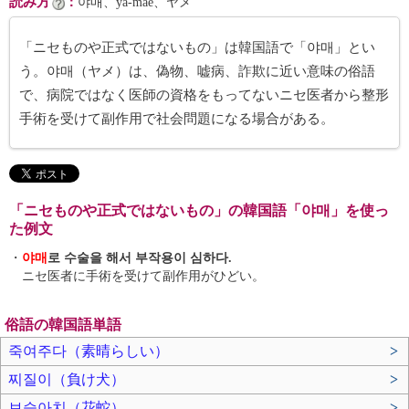
読み方
：
야매、ya-mae、ヤメ
「ニセものや正式ではないもの」は韓国語で「야매」とい
う。야매（ヤメ）は、偽物、嘘病、詐欺に近い意味の俗語
で、病院ではなく医師の資格をもってないニセ医者から整形
手術を受けて副作用で社会問題になる場合がある。
「ニセものや正式ではないもの」の韓国語「야매」を使っ
た例文
・
야매
로 수술을 해서 부작용이 심하다.
ニセ医者に手術を受けて副作用がひどい。
俗語の韓国語単語
죽여주다（素晴らしい）
>
찌질이（負け犬）
>
보슬아치（花蛇）
>