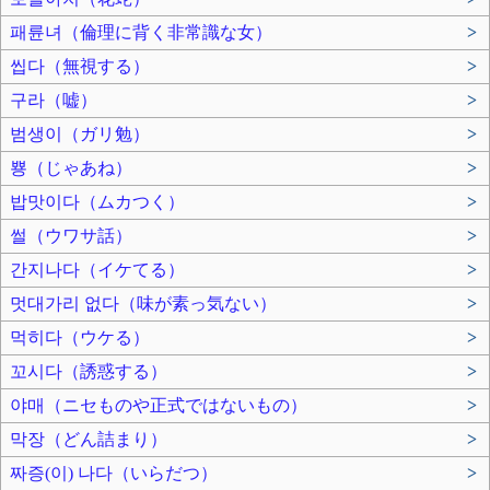
패륜녀（倫理に背く非常識な女）
>
씹다（無視する）
>
구라（嘘）
>
범생이（ガリ勉）
>
뿅（じゃあね）
>
밥맛이다（ムカつく）
>
썰（ウワサ話）
>
간지나다（イケてる）
>
멋대가리 없다（味が素っ気ない）
>
먹히다（ウケる）
>
꼬시다（誘惑する）
>
야매（ニセものや正式ではないもの）
>
막장（どん詰まり）
>
짜증(이) 나다（いらだつ）
>