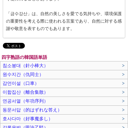
「금수강산」は、自然の美しさを愛でる気持ちや、環境保護
の重要性を考える際に使われる言葉であり、自然に対する感
謝や敬意を表すものでもあります。
四字熟語の韓国語単語
침소봉대（針小棒大）
>
원수지간（仇同士）
>
감언이설（口車）
>
이합집산（離合集散）
>
연공서열（年功序列）
>
동문서답（的はずれな答え）
>
호사다마（好事魔多し）
>
갑론을박（甲論乙駁）
>