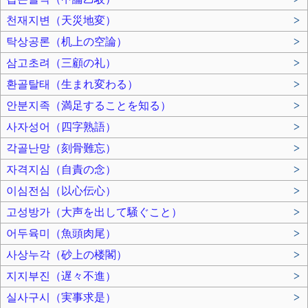
천재지변（天災地変）
>
탁상공론（机上の空論）
>
삼고초려（三顧の礼）
>
환골탈태（生まれ変わる）
>
안분지족（満足することを知る）
>
사자성어（四字熟語）
>
각골난망（刻骨難忘）
>
자격지심（自責の念）
>
이심전심（以心伝心）
>
고성방가（大声を出して騒ぐこと）
>
어두육미（魚頭肉尾）
>
사상누각（砂上の楼閣）
>
지지부진（遅々不進）
>
실사구시（実事求是）
>