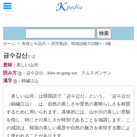
ホーム
＞
表現と９品詞
＞
四字熟語
、
韓国語能力試験5・6級
금수강산
とは
意味
：
美しい山河
読み方
：
금수강산、kŭm-su-gang-san、クムスガンサン
漢字
：
錦繡江山
「美しい山河」は韓国語で「금수강산」という。「금수강산
（錦繡江山）」は、自然の美しさや景色の素晴らしさを称賛
するために用いられます。具体的には、山や川の美しい景観
を指し、特にその美しさが特別であることを強調します。こ
の成語は、韓国の美しい風景や自然の魅力を表現する際によ
く使われることがあります。