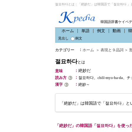
절묘하다とは：「絶妙だ」は韓国語で「절묘하다 」
韓国語辞書ケイペ
ホーム
単語
例文
動画
見出し
例文
：
カテゴリー
ホーム
＞
表現と９品詞
＞
절묘하다
とは
：
絶妙だ
意味
：
読み方
절묘하다、chŏl-myo-ha-da
：
漢字
絶妙～
「絶妙だ」は韓国語で「절묘하다」と
「絶妙だ」の韓国語「절묘하다」を使っ