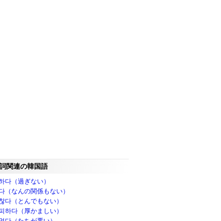
詞関連の韓国語
하다（過ぎない）
다（なんの関係もない）
찮다（とんでもない）
피하다（厚かましい）
먹다（たちが悪い）