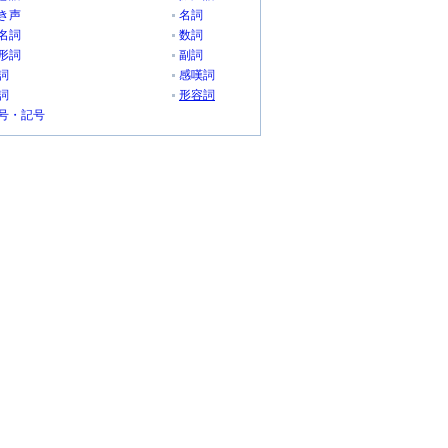
き声
名詞
名詞
数詞
形詞
副詞
詞
感嘆詞
詞
形容詞
号・記号