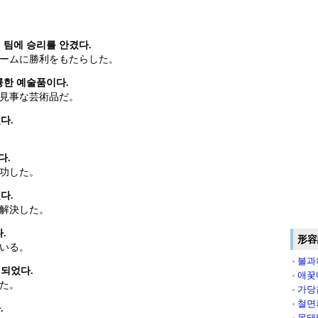
 팀에 승리를 안겼다.
ームに勝利をもたらした。
륭한 예술품이다.
見事な芸術品だ。
다.
다.
功した。
다.
解決した。
.
形容
いる。
불과
되었다.
애꿎
た。
가당
철면
.
못돼