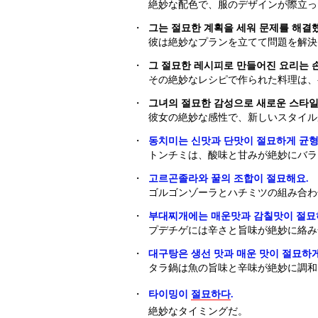
絶妙な配色で、服のデザインが際立っ
・
그는 절묘한 계획을 세워 문제를 해결
彼は絶妙なプランを立てて問題を解決
・
그 절묘한 레시피로 만들어진 요리는 
その絶妙なレシピで作られた料理は、
・
그녀의 절묘한 감성으로 새로운 스타일
彼女の絶妙な感性で、新しいスタイル
・
동치미는 신맛과 단맛이 절묘하게 균형
トンチミは、酸味と甘みが絶妙にバラ
・
고르곤졸라와 꿀의 조합이 절묘해요.
ゴルゴンゾーラとハチミツの組み合わ
・
부대찌개에는 매운맛과 감칠맛이 절묘하
プデチゲには辛さと旨味が絶妙に絡み
・
대구탕은 생선 맛과 매운 맛이 절묘하게
タラ鍋は魚の旨味と辛味が絶妙に調和
・
타이밍이
절묘하다
.
絶妙なタイミングだ。