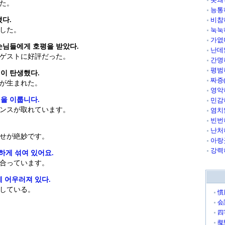
た。
능통
했다.
비참
した。
눅눅
가엾
손님들에게 호평을 받았다.
난데
ゲストに好評だった。
간명
평범
이 탄생했다.
짜증
が生まれた。
영악
을 이룹니다.
민감
ンスが取れています。
염치
빈번
난처
せが絶妙です。
아랑
강력
게 섞여 있어요.
合っています。
 어우러져 있다.
している。
慣
会
四
擬