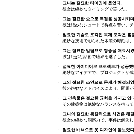
・
그녀는 절묘한 타이밍에 웃었다.
彼女は絶妙なタイミングで笑った。
・
그는 절묘한 슛으로 득점을 성공시키며
彼は絶妙なシュートで得点を奪い、チ
・
절묘한 기술로 조각된 목제 조각은 훌
絶妙な技術で彫られた木製の彫刻は、
・
그는 절묘한 입담으로 청중을 매료시켰
彼は絶妙な話術で聴衆を魅了した。
・
절묘한 아이디어로 프로젝트가 성공했
絶妙なアイデアで、プロジェクトが成
・
그의 절묘한 조언으로 문제가 해결되었
彼の絶妙なアドバイスにより、問題が
・
그 건축물은 절묘한 균형을 가지고 있다
その建築物は絶妙なバランスを持って
・
그녀의 절묘한 통찰력으로 사건은 해결
彼女の絶妙な洞察力で、事件は解決し
・
절묘한 배색으로 옷 디자인이 돋보였다