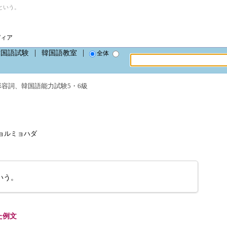
という。
ディア
韓国語試験
韓国語教室
全体
形容詞
、
韓国語能力試験5・6級
、チョルミョハダ
いう。
た例文