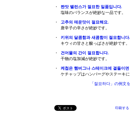
・
짠맛 밸런스가 절묘한 일품입니다.
塩味のバランスが絶妙な一品です。
・
고추의 매운맛이 절묘해요.
唐辛子の辛さが絶妙です。
・
키위의 달콤함과 새콤함이 절묘합니다
キウィの甘さと酸っぱさが絶妙です。
・
건어물의 간이 절묘합니다.
干物の塩加減が絶妙です。
・
케첩은 햄버그나 스테이크에 곁들이면
ケチャップはハンバーグやステーキに
「절묘하다」の例文
印刷する