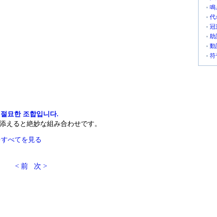
鳴
代
冠
助
動
符
.
 절묘한 조합입니다.
添えると絶妙な組み合わせです。
をすべてを見る
< 前
次 >