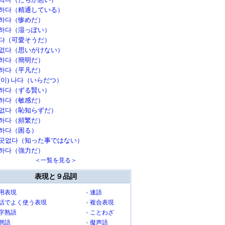
하다（精通している）
하다（惨めだ）
하다（湿っぽい）
다（可愛そうだ）
없다（思いがけない）
하다（簡明だ）
하다（平凡だ）
(이) 나다（いらだつ）
하다（ずる賢い）
하다（敏感だ）
없다（恥知らずだ）
하다（頻繁だ）
하다（困る）
곳없다（知った事ではない）
하다（強力だ）
＜一覧を見る＞
表現と９品詞
用表現
連語
話でよく使う表現
複合表現
字熟語
ことわざ
態語
擬声語