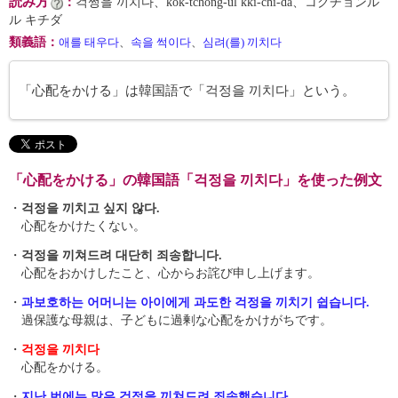
読み方
：
걱쩡을 끼치다、kŏk-tchŏng-ŭl kki-chi-da、コクチョンル
ル キチダ
類義語
：
애를 태우다
、
속을 썩이다
、
심려(를) 끼치다
「心配をかける」は韓国語で「걱정을 끼치다」という。
「心配をかける」の韓国語「걱정을 끼치다」を使った例文
・
걱정을 끼치고 싶지 않다.
心配をかけたくない。
・
걱정을 끼쳐드려 대단히 죄송합니다.
心配をおかけしたこと、心からお詫び申し上げます。
・
과보호하는 어머니는 아이에게 과도한 걱정을 끼치기 쉽습니다.
過保護な母親は、子どもに過剰な心配をかけがちです。
・
걱정을 끼치다
心配をかける。
・
지난 번에는 많은 걱정을 끼쳐드려 죄송했습니다.