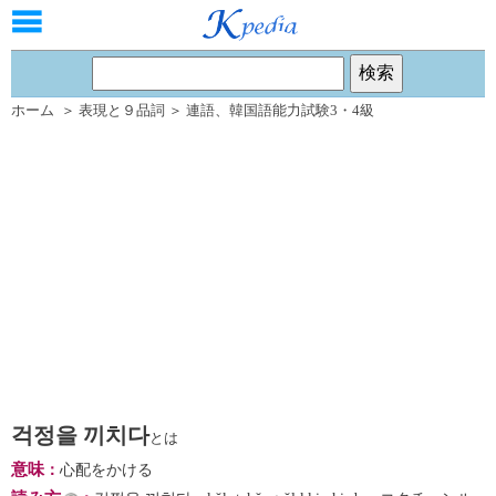
ホーム
＞
表現と９品詞
＞
連語
、
韓国語能力試験3・4級
걱정을 끼치다
とは
意味
：
心配をかける