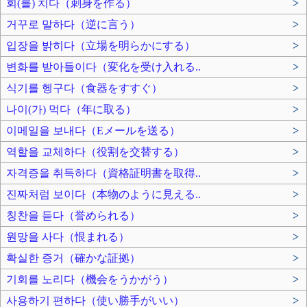
회(를) 치다（刺身を作る）
>
거꾸로 말하다（逆に言う）
>
입장을 밝히다（立場を明らかにする）
>
변화를 받아들이다（変化を受け入れる..
>
식기를 헹구다（食器をすすぐ）
>
나이(가) 먹다（年に取る）
>
이메일을 보내다（Eメールを送る）
>
역할을 교체하다（役割を交替する）
>
자격증을 취득하다（資格証明書を取得..
>
진짜처럼 보이다（本物のように見える..
>
칭찬을 듣다（誉められる）
>
원망을 사다（恨まれる）
>
확실한 증거（確かな証拠）
>
기회를 노리다（機会をうかがう）
>
사용하기 편하다（使い勝手がいい）
>