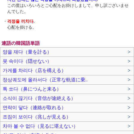
この度はいろいろとご心配をお掛けしまして、申し訳ございませ
んでした。
・
걱정을 끼치다
.
心配を掛ける。
連語の韓国語単語
양을 재다（量を計る）
>
못 속이다（隠せない）
>
가게를 차리다（店を構える）
>
정상궤도에 올라서다（正常な軌道に乗..
>
톡 쏘다（鼻につんと来る）
>
소식이 끊기다（音信が途絶える）
>
연락이 닿다（連絡が取れる）
>
조짐이 보이다（兆しが見える）
>
차마 볼 수 없다（見るに堪えない）
>