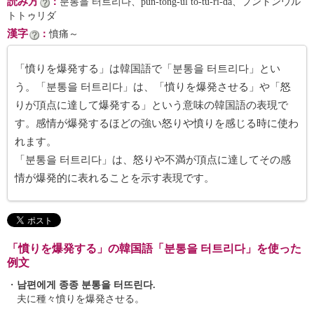
読み方
：
분통을 터트리다、pun-tong-ŭl tŏ-tŭ-ri-da、プントンウル
トトゥリダ
漢字
：
憤痛～
「憤りを爆発する」は韓国語で「분통을 터트리다」とい
う。「분통을 터트리다」は、「憤りを爆発させる」や「怒
りが頂点に達して爆発する」という意味の韓国語の表現で
す。感情が爆発するほどの強い怒りや憤りを感じる時に使わ
れます。
「분통을 터트리다」は、怒りや不満が頂点に達してその感
情が爆発的に表れることを示す表現です。
「憤りを爆発する」の韓国語「분통을 터트리다」を使った
例文
・
남편에게 종종 분통을 터뜨린다.
夫に種々憤りを爆発させる。