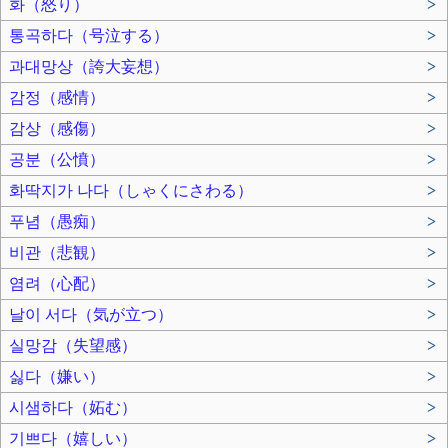
화（怒り）
>
통곡하다（号泣する）
>
과대망상（誇大妄想）
>
감정（感情）
>
감상（感傷）
>
공분（公憤）
>
화딱지가 나다（しゃくにさわる）
>
푸념（愚痴）
>
비관（悲観）
>
염려（心配）
>
날이 서다（気が立つ）
>
실망감（失望感）
>
싫다（嫌い）
>
시샘하다（妬む）
>
기쁘다（嬉しい）
>