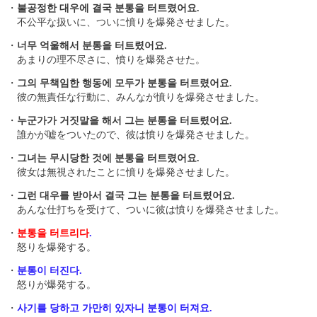
・
불공정한 대우에 결국 분통을 터트렸어요.
不公平な扱いに、ついに憤りを爆発させました。
・
너무 억울해서 분통을 터트렸어요.
あまりの理不尽さに、憤りを爆発させた。
・
그의 무책임한 행동에 모두가 분통을 터트렸어요.
彼の無責任な行動に、みんなが憤りを爆発させました。
・
누군가가 거짓말을 해서 그는 분통을 터트렸어요.
誰かが嘘をついたので、彼は憤りを爆発させました。
・
그녀는 무시당한 것에 분통을 터트렸어요.
彼女は無視されたことに憤りを爆発させました。
・
그런 대우를 받아서 결국 그는 분통을 터트렸어요.
あんな仕打ちを受けて、ついに彼は憤りを爆発させました。
・
분통을 터트리다
.
怒りを爆発する。
・
분통이 터진다.
怒りが爆発する。
・
사기를 당하고 가만히 있자니 분통이 터져요.