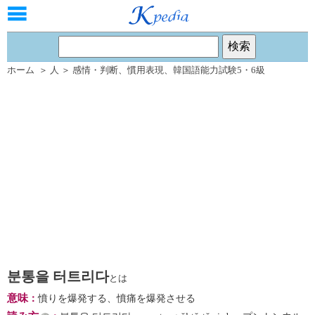
ホーム
＞
人
＞
感情・判断
、
慣用表現
、
韓国語能力試験5・6級
분통을 터트리다
とは
意味
：
憤りを爆発する、憤痛を爆発させる