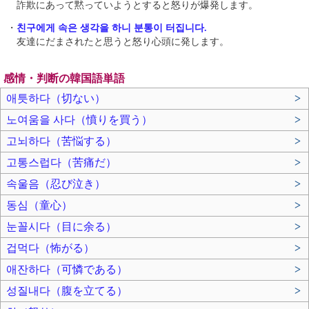
詐欺にあって黙っていようとすると怒りが爆発します。
・
친구에게 속은 생각을 하니 분통이 터집니다.
友達にだまされたと思うと怒り心頭に発します。
感情・判断の韓国語単語
애틋하다（切ない）
>
노여움을 사다（憤りを買う）
>
고뇌하다（苦悩する）
>
고통스럽다（苦痛だ）
>
속울음（忍び泣き）
>
동심（童心）
>
눈꼴시다（目に余る）
>
겁먹다（怖がる）
>
애잔하다（可憐である）
>
성질내다（腹を立てる）
>