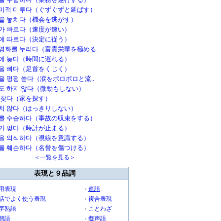
미적 미루다（ぐずぐずと延ばす）
를 놓치다（機会を逃がす）
가 빠르다（速度が速い）
에 따르다（決定に従う）
영화를 누리다（富貴栄華を極める..
에 늦다（時間に遅れる）
을 삐다（足首をくじく）
을 펑펑 쏟다（涙をボロボロと流..
도 하지 않다（微動もしない）
 찾다（家を探す）
치 않다（はっきりしない）
를 수습하다（事故の収束をする）
가 멎다（時計が止まる）
을 의식하다（視線を意識する）
를 훼손하다（名誉を傷つける）
＜一覧を見る＞
表現と９品詞
用表現
連語
話でよく使う表現
複合表現
字熟語
ことわざ
態語
擬声語