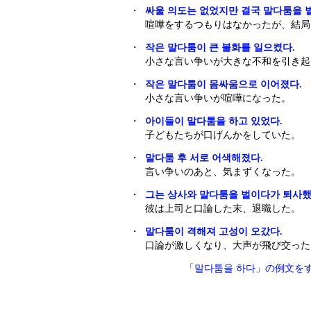
・
싸울 의도는 없었지만 결국 말다툼을 
喧嘩をするつもりはなかったが、結局
・
작은 말다툼이 큰 불화를 일으켰다.
小さな言い争いが大きな不和を引き起
・
작은 말다툼이 몸싸움으로 이어졌다.
小さな言い争いが喧嘩になった。
・
아이들이 말다툼을 하고 있었다.
子どもたちが口げんかをしていた。
・
말다툼 후 서로 어색해졌다.
言い争いのあと、気まずくなった。
・
그는 상사와 말다툼을 벌이다가 퇴사했
彼は上司と口論した末、退職した。
・
말다툼이 격해져 고성이 오갔다.
口論が激しくなり、大声が飛び交った
「말다툼을 하다」の例文を