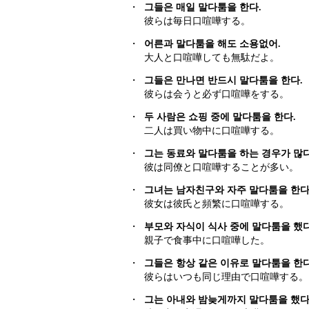
・
그들은 매일 말다툼을 한다.
彼らは毎日口喧嘩する。
・
어른과 말다툼을 해도 소용없어.
大人と口喧嘩しても無駄だよ。
・
그들은 만나면 반드시 말다툼을 한다.
彼らは会うと必ず口喧嘩をする。
・
두 사람은 쇼핑 중에 말다툼을 한다.
二人は買い物中に口喧嘩する。
・
그는 동료와 말다툼을 하는 경우가 많다
彼は同僚と口喧嘩することが多い。
・
그녀는 남자친구와 자주 말다툼을 한다
彼女は彼氏と頻繁に口喧嘩する。
・
부모와 자식이 식사 중에 말다툼을 했다
親子で食事中に口喧嘩した。
・
그들은 항상 같은 이유로 말다툼을 한다
彼らはいつも同じ理由で口喧嘩する。
・
그는 아내와 밤늦게까지 말다툼을 했다