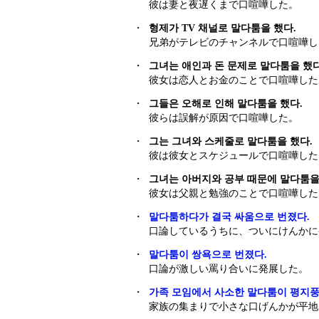
彼は妻と夜遅くまで口喧嘩した。
・
형제가 TV 채널로 말다툼을 했다.
兄弟がテレビのチャンネルで口喧嘩し
・
그녀는 애인과 돈 문제로 말다툼을 했다
彼女は恋人とお金のことで口喧嘩した
・
그들은 오해로 인해 말다툼을 했다.
彼らは誤解が原因で口喧嘩した。
・
그는 그녀와 스케줄로 말다툼을 했다.
彼は彼女とスケジュールで口喧嘩した
・
그녀는 아버지와 공부 때문에 말다툼을
彼女は父親と勉強のことで口喧嘩した
・
말다툼하다가 결국 싸움으로 번졌다.
口論しているうちに、ついにけんかに
・
말다툼이 쌍욕으로 번졌다.
口論が激しい罵り合いに発展した。
・
가족 모임에서 사소한 말다툼이 평지풍파
家族の集まりで小さな口げんかが平地