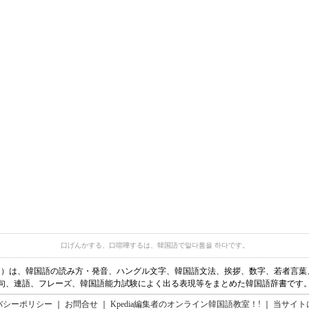
口げんかする、口喧嘩するは、韓国語で말다툼을 하다です。
ディア）は、韓国語の読み方・発音、ハングル文字、韓国語文法、挨拶、数字、若者言
句、連語、フレーズ、韓国語能力試験によく出る表現等をまとめた韓国語辞書です
バシーポリシー
｜
お問合せ
｜
Kpedia編集者のオンライン韓国語教室！!
｜
当サイト