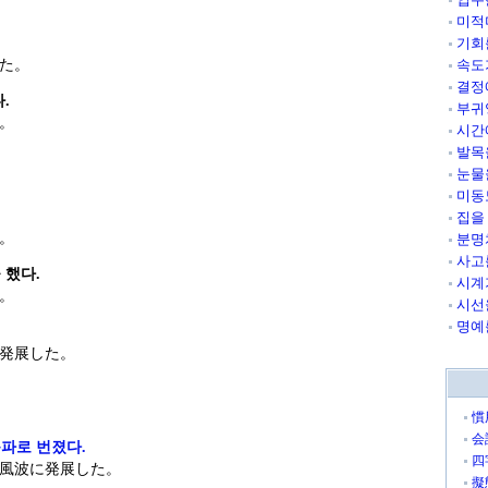
미적
기회
た。
속도
결정
.
부귀
。
시간
발목
눈물
미동
집을
。
분명
사고
 했다.
시계
。
시선
명예
発展した。
慣
会
 로 번졌다.
四
風波に発展した。
擬