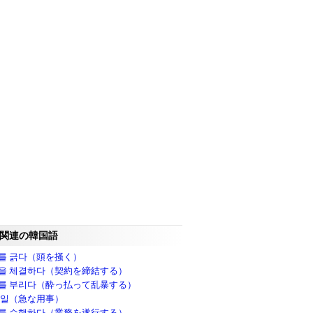
関連の韓国語
를 긁다（頭を掻く）
을 체결하다（契約を締結する）
를 부리다（酔っ払って乱暴する）
 일（急な用事）
를 수행하다（業務を遂行する）