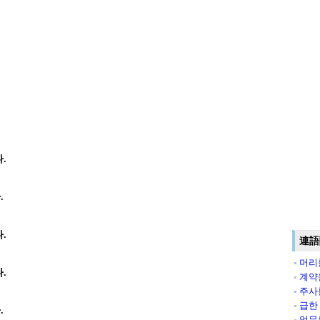
.
.
.
連語
머리
.
계약
주사
급한
.
업무