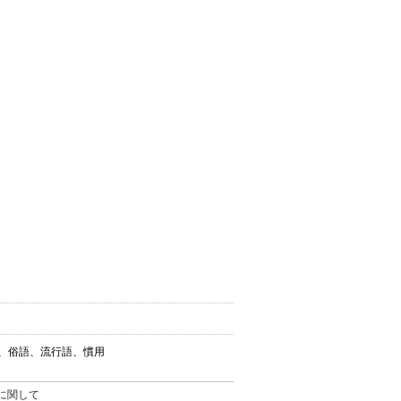
葉、俗語、流行語、慣用
。
に関して