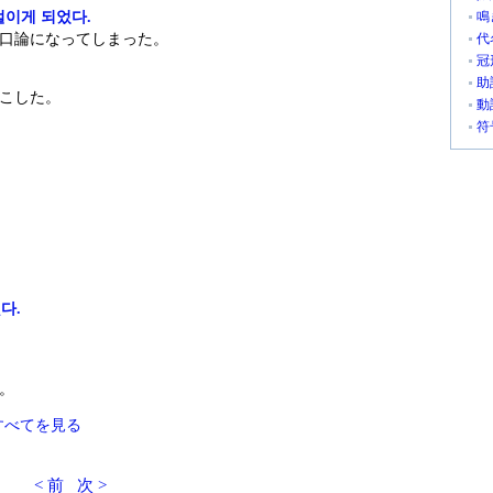
벌이게 되었다.
鳴
口論になってしまった。
代
冠
助
こした。
動
符
다.
。
すべてを見る
< 前
次 >