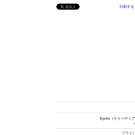
印刷する
Kpedia（ケイペ
プライ