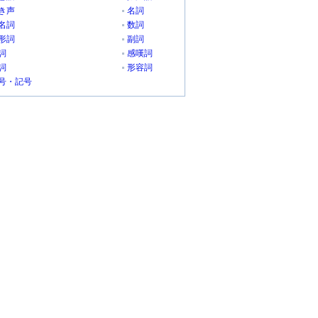
き声
名詞
名詞
数詞
形詞
副詞
詞
感嘆詞
詞
形容詞
号・記号