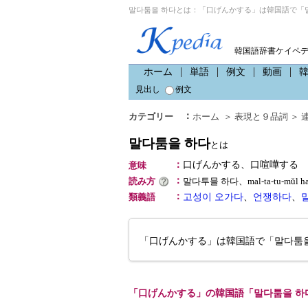
말다툼을 하다とは：「口げんかする」は韓国語で「말
韓国語辞書ケイペ
ホーム
単語
例文
動画
見出し
例文
：
カテゴリー
ホーム
＞
表現と９品詞
＞
말다툼을 하다
とは
：
口げんかする、口喧嘩する
意味
：
読み方
말다투믈 하다、mal-ta-tu-mŭ
：
類義語
고성이 오가다
、
언쟁하다
、
「口げんかする」は韓国語で「말다툼
「口げんかする」の韓国語「말다툼을 하