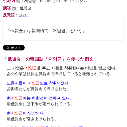
読み方
：
저임금、chŏ-im-gŭm、チョイムグム
漢字
：
低賃金
反意語
：
고임금
「低賃金」は韓国語で「저임금」という。
「低賃金」の韓国語「저임금」を使った例文
・
그 기업은
저임금
을 주고 사원을 착취한다는 비난을 받고 있다.
あの企業は社員を低賃金で搾取していると非難されている。
・
노동자들이
저임금
으로 착취되었다.
労働者たちが低賃金で搾取された。
・
최
저임금
에는 하한선이 정해져 있다.
最低賃金には下限が定められている。
・
최
저임금
이 인상되다.
最低賃金が引き上げられる。