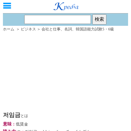
ホーム
＞
ビジネス
＞
会社と仕事
、
名詞
、
韓国語能力試験5・6級
저임금
とは
意味
：
低賃金