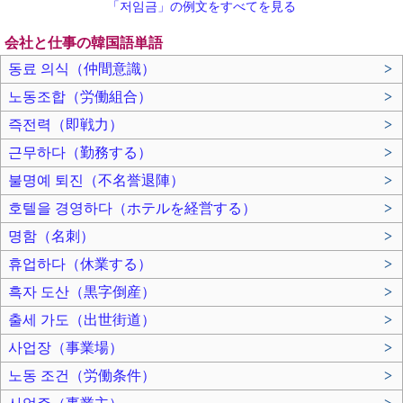
「저임금」の例文をすべてを見る
会社と仕事の韓国語単語
동료 의식（仲間意識）
>
노동조합（労働組合）
>
즉전력（即戦力）
>
근무하다（勤務する）
>
불명예 퇴진（不名誉退陣）
>
호텔을 경영하다（ホテルを経営する）
>
명함（名刺）
>
휴업하다（休業する）
>
흑자 도산（黒字倒産）
>
출세 가도（出世街道）
>
사업장（事業場）
>
노동 조건（労働条件）
>