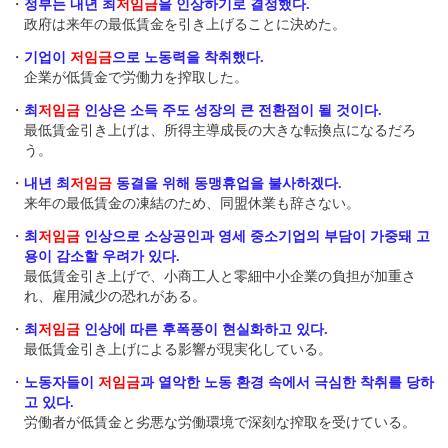
・
정부는 내년 최
저임금
을 인상하기로 결정했다.
政府は来年の最低賃金を引き上げることに決めた。
・
기업이
저임금
으로 노동력을 착취했다.
企業が低賃金で労働力を搾取した。
・
최
저임금
인상은 소득 주도 성장의 큰 전환점이 될 것이다.
最低賃金引き上げは、所得主導成長の大きな転換点になるだろ
う。
・
내년 최
저임금
동결을 위해 동맹휴업을 불사하겠다.
来年の最低賃金の凍結のため、同盟休業も辞さない。
・
최
저임금
인상으로 소상공인과 영세 중소기업의 부담이 가중돼 고
용이 감소할 우려가 있다.
最低賃金引き上げで、小商工人と零細中小企業の負担が加重さ
れ、雇用減少の恐れがある。
・
최
저임금
인상에 따른 후폭풍이 현실화하고 있다.
最低賃金引き上げによる影響が現実化している。
・
노동자들이
저임금
과 열악한 노동 환경 속에서 극심한 착취를 당하
고 있다.
労働者が低賃金と劣悪な労働環境で深刻な搾取を受けている。