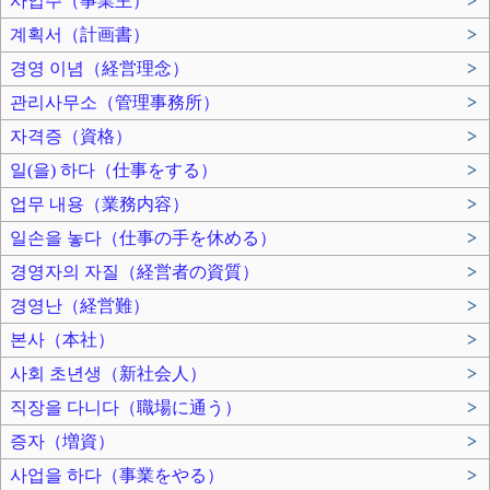
사업주（事業主）
>
계획서（計画書）
>
경영 이념（経営理念）
>
관리사무소（管理事務所）
>
자격증（資格）
>
일(을) 하다（仕事をする）
>
업무 내용（業務内容）
>
일손을 놓다（仕事の手を休める）
>
경영자의 자질（経営者の資質）
>
경영난（経営難）
>
본사（本社）
>
사회 초년생（新社会人）
>
직장을 다니다（職場に通う）
>
증자（増資）
>
사업을 하다（事業をやる）
>