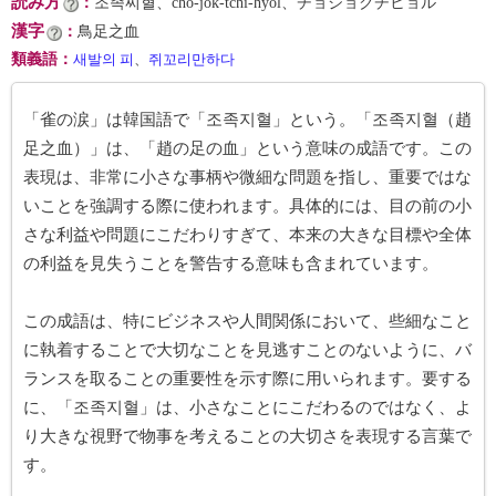
読み方
：
조족찌혈、cho-jok-tchi-hyŏl、チョジョクチヒョル
漢字
：
鳥足之血
類義語
：
새발의 피
、
쥐꼬리만하다
「雀の涙」は韓国語で「조족지혈」という。「조족지혈（趙
足之血）」は、「趙の足の血」という意味の成語です。この
表現は、非常に小さな事柄や微細な問題を指し、重要ではな
いことを強調する際に使われます。具体的には、目の前の小
さな利益や問題にこだわりすぎて、本来の大きな目標や全体
の利益を見失うことを警告する意味も含まれています。
この成語は、特にビジネスや人間関係において、些細なこと
に執着することで大切なことを見逃すことのないように、バ
ランスを取ることの重要性を示す際に用いられます。要する
に、「조족지혈」は、小さなことにこだわるのではなく、よ
り大きな視野で物事を考えることの大切さを表現する言葉で
す。