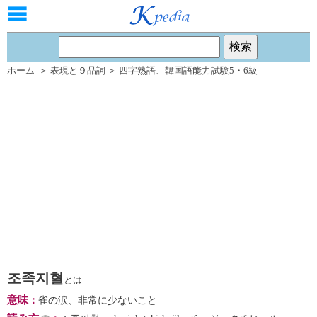
ホーム
＞
表現と９品詞
＞
四字熟語
、
韓国語能力試験5・6級
조족지혈
とは
意味
：
雀の涙、非常に少ないこと