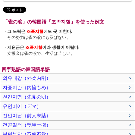
「雀の涙」の韓国語「조족지혈」を使った例文
・
그 노력은
조족지혈
에도 못 미친다.
その努力は雀の涙にも及ばない。
・
지원금은
조족지혈
이라 생활이 어렵다.
支援金は雀の涙で、生活は苦しい。
四字熟語の韓国語単語
외유내강（外柔内剛）
>
자중지란（内輪もめ）
>
선견지명（先見の明）
>
유언비어（デマ）
>
전인미답（前人未踏）
>
건곤일척（乾坤一擲）
>
불편부당（不偏不党）
>