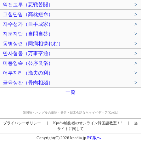
악전고투（悪戦苦闘）
>
고침단명（高枕短命）
>
자수성가（自手成家）
>
자문자답（自問自答）
>
동병상련（同病相憐れむ）
>
만사형통（万事亨通）
>
미풍양속（公序良俗）
>
어부지리（漁夫の利）
>
골육상잔（骨肉相殘）
>
一覧
韓国語・ハングルの単語・発音・日常会話ならケイペディア(Kpedia)
プライバシーポリシー
｜
Kpedia編集者のオンライン韓国語教室！!
｜
当
サイトに関して
Copyright(C) 2026 kpedia.jp
PC版へ