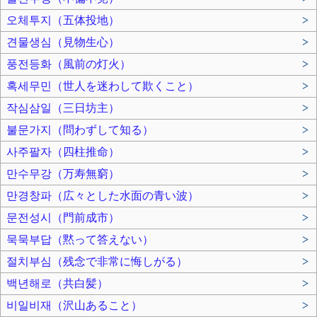
오체투지（五体投地）
>
견물생심（見物生心）
>
풍전등화（風前の灯火）
>
혹세무민（世人を迷わして欺くこと）
>
작심삼일（三日坊主）
>
불문가지（問わずして知る）
>
사주팔자（四柱推命）
>
만수무강（万寿無窮）
>
만경창파（広々とした水面の青い波）
>
문전성시（門前成市）
>
묵묵부답（黙って答えない）
>
절치부심（残念で非常に悔しがる）
>
백년해로（共白髪）
>
비일비재（沢山あること）
>