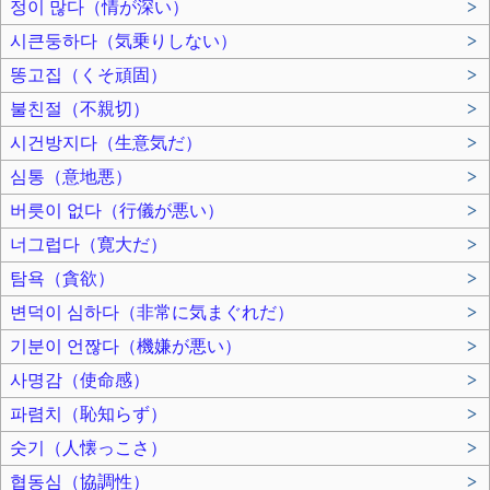
정이 많다（情が深い）
>
시큰둥하다（気乗りしない）
>
똥고집（くそ頑固）
>
불친절（不親切）
>
시건방지다（生意気だ）
>
심통（意地悪）
>
버릇이 없다（行儀が悪い）
>
너그럽다（寛大だ）
>
탐욕（貪欲）
>
변덕이 심하다（非常に気まぐれだ）
>
기분이 언짢다（機嫌が悪い）
>
사명감（使命感）
>
파렴치（恥知らず）
>
숫기（人懐っこさ）
>
협동심（協調性）
>