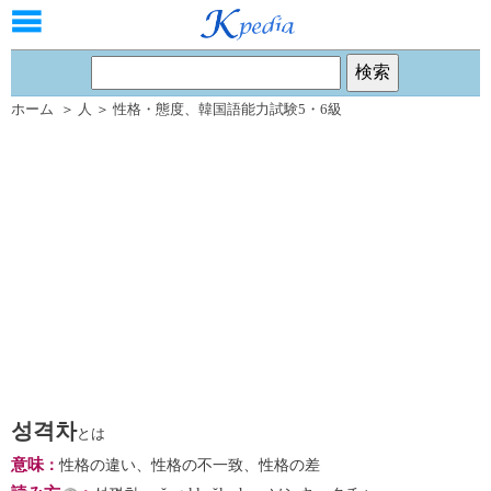
ホーム
＞
人
＞
性格・態度
、
韓国語能力試験5・6級
성격차
とは
意味
：
性格の違い、性格の不一致、性格の差