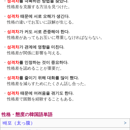
・
성격차
를 극복하는 방법을 찾았다.
性格差を克服する方法を見つけた。
・
성격차
때문에 서로 오해가 생긴다.
性格の違いでお互いに誤解が生じる。
・
성격차
가 커도 서로 존중해야 한다.
性格差があってもお互いに尊重しなければならない。
・
성격차
가 관계에 영향을 미친다.
性格差が関係に影響を与える。
・
성격차
를 인정하는 것이 중요하다.
性格差を認めることが重要だ。
・
성격차
를 줄이기 위해 대화를 많이 했다.
性格差を減らすためにたくさん話し合った。
・
성격차
때문에 어려움을 겪기도 한다.
性格差で困難を経験することもある。
性格・態度の韓国語単語
배포（太っ腹）
>