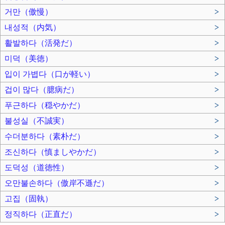
거만（傲慢）
>
내성적（内気）
>
활발하다（活発だ）
>
미덕（美徳）
>
입이 가볍다（口が軽い）
>
겁이 많다（臆病だ）
>
푸근하다（穏やかだ）
>
불성실（不誠実）
>
수더분하다（素朴だ）
>
조신하다（慎ましやかだ）
>
도덕성（道徳性）
>
오만불손하다（傲岸不遜だ）
>
고집（固執）
>
정직하다（正直だ）
>