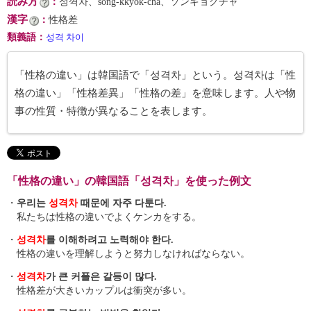
読み方
：
성껵차、sŏng-kkyŏk-cha、ソンキョクチャ
漢字
：
性格差
類義語
：
성격 차이
「性格の違い」は韓国語で「성격차」という。성격차は「性
格の違い」「性格差異」「性格の差」を意味します。人や物
事の性質・特徴が異なることを表します。
「性格の違い」の韓国語「성격차」を使った例文
・
우리는
성격차
때문에 자주 다툰다.
私たちは性格の違いでよくケンカをする。
・
성격차
를 이해하려고 노력해야 한다.
性格の違いを理解しようと努力しなければならない。
・
성격차
가 큰 커플은 갈등이 많다.
性格差が大きいカップルは衝突が多い。