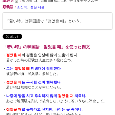
読み方
：
절머쓸 때、chŏl-mŏ-ssŭl ttae、チョルモッスルテ
類義語
：
소싯적
、
젊은 시절
「若い時」は韓国語で「젊었을 때」という。
「若い時」の韓国語「젊었을 때」を使った例文
・
젊었을 때
의 경험은 인생에 많이 도움이 된다.
若かった時の経験は人生に多く役に立つ。
・
그는
젊었을 때
민병대에 참여했다.
彼は若い頃、民兵隊に参加した。
・
젊었을 때
는 무지한 것이 행복했다.
若い頃は無知なことが幸せだった。
・
나중에 땅을 치고 후회하지 않게
젊었을 때
저축해.
あとで地団駄を踏んで後悔しないように若いうちに貯金して。
・
젊었을 때
로 돌아가고 싶지만, 나이는 못 속이네.
若い時に戻りたいけど、年は隠せないからなぁ。