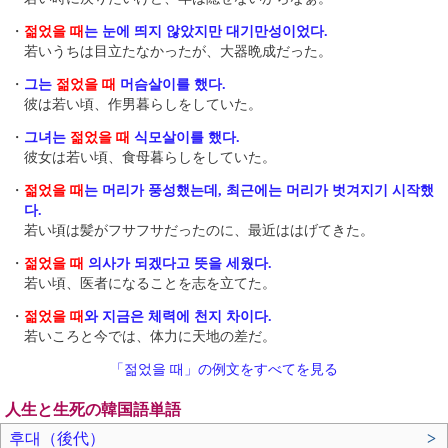
・
젊었을 때
는 눈에 띄지 않았지만 대기만성이었다.
若いうちは目立たなかったが、大器晩成だった。
・
그는
젊었을 때
머슴살이를 했다.
彼は若い頃、作男暮らしをしていた。
・
그녀는
젊었을 때
식모살이를 했다.
彼女は若い頃、食母暮らしをしていた。
・
젊었을 때
는 머리가 풍성했는데, 최근에는 머리가 벗겨지기 시작했
다.
若い頃は髪がフサフサだったのに、最近ははげてきた。
・
젊었을 때
의사가 되겠다고 뜻을 세웠다.
若い頃、医者になることを志を立てた。
・
젊었을 때
와 지금은 체력에 천지 차이다.
若いころと今では、体力に天地の差だ。
「젊었을 때」の例文をすべてを見る
人生と生死の韓国語単語
후대（後代）
>