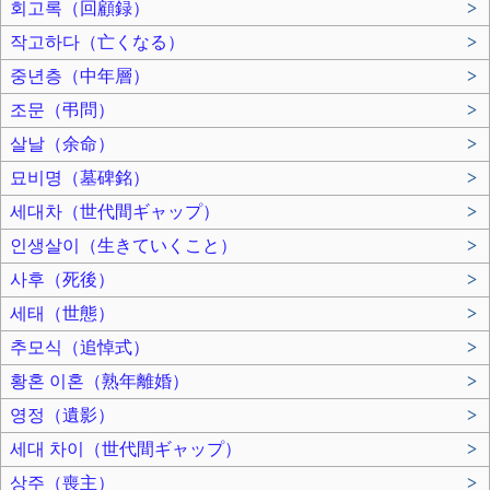
회고록（回顧録）
>
작고하다（亡くなる）
>
중년층（中年層）
>
조문（弔問）
>
살날（余命）
>
묘비명（墓碑銘）
>
세대차（世代間ギャップ）
>
인생살이（生きていくこと）
>
사후（死後）
>
세태（世態）
>
추모식（追悼式）
>
황혼 이혼（熟年離婚）
>
영정（遺影）
>
세대 차이（世代間ギャップ）
>
상주（喪主）
>