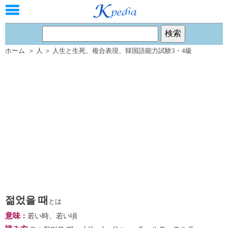
ホーム
＞
人
＞
人生と生死
、
複合表現
、
韓国語能力試験3・4級
젊었을 때
とは
意味
：
若い時、若い頃