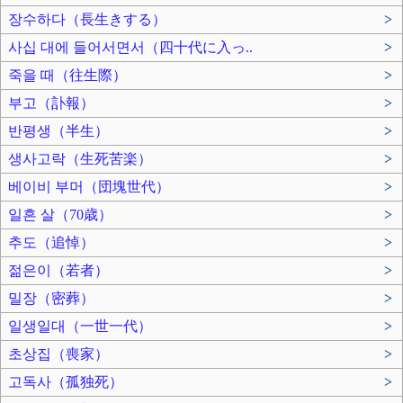
장수하다（長生きする）
>
사십 대에 들어서면서（四十代に入っ..
>
죽을 때（往生際）
>
부고（訃報）
>
반평생（半生）
>
생사고락（生死苦楽）
>
베이비 부머（団塊世代）
>
일흔 살（70歳）
>
추도（追悼）
>
젊은이（若者）
>
밀장（密葬）
>
일생일대（一世一代）
>
초상집（喪家）
>
고독사（孤独死）
>