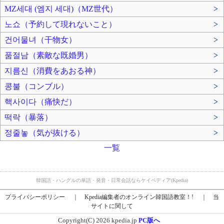
MZ세대 (엠지 세대)（MZ世代）
>
노쇼（予約して現れないこと）
>
건어물녀（干物女）
>
품절남（素敵な既婚男）
>
지름신（消費をあおる神）
>
콩불（コンブル）
>
핵사이다（痛快だ）
>
떡락（暴落）
>
정줄놓（気が抜ける）
>
一覧
韓国語・ハングルの単語・発音・日常会話ならケイペディア(Kpedia)
プライバシーポリシー
｜
Kpedia編集者のオンライン韓国語教室！!
｜
当
サイトに関して
Copyright(C) 2026 kpedia.jp
PC版へ