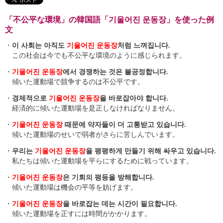
「不公平な環境」の韓国語「기울어진 운동장」を使った例
文
・
이 사회는 아직도
기울어진 운동장
처럼 느껴집니다.
この社会は今でも不公平な環境のように感じられます。
・
기울어진 운동장
에서 경쟁하는 것은 불공정합니다.
傾いた運動場で競争するのは不公平です。
・
경제적으로
기울어진 운동장
을 바로잡아야 합니다.
経済的に傾いた運動場を是正しなければなりません。
・
기울어진 운동장
때문에 약자들이 더 고통받고 있습니다.
傾いた運動場のせいで弱者がさらに苦しんでいます。
・
우리는
기울어진 운동장
을 평평하게 만들기 위해 싸우고 있습니다.
私たちは傾いた運動場を平らにするために戦っています。
・
기울어진 운동장
은 기회의 평등을 방해합니다.
傾いた運動場は機会の平等を妨げます。
・
기울어진 운동장
을 바로잡는 데는 시간이 필요합니다.
傾いた運動場を正すには時間がかかります。