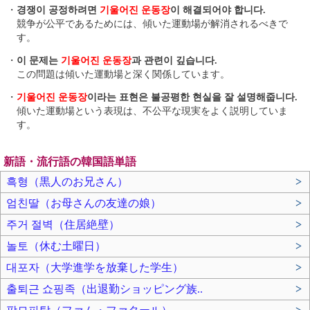
・
경쟁이 공정하려면
기울어진 운동장
이 해결되어야 합니다.
競争が公平であるためには、傾いた運動場が解消されるべきで
す。
・
이 문제는
기울어진 운동장
과 관련이 깊습니다.
この問題は傾いた運動場と深く関係しています。
・
기울어진 운동장
이라는 표현은 불공평한 현실을 잘 설명해줍니다.
傾いた運動場という表現は、不公平な現実をよく説明していま
す。
新語・流行語の韓国語単語
흑형（黒人のお兄さん）
>
엄친딸（お母さんの友達の娘）
>
주거 절벽（住居絶壁）
>
놀토（休む土曜日）
>
대포자（大学進学を放棄した学生）
>
출퇴근 쇼핑족（出退勤ショッピング族..
>