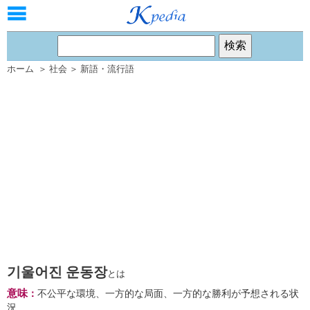
ホーム
＞
社会
＞
新語・流行語
기울어진 운동장
とは
意味
：
不公平な環境、一方的な局面、一方的な勝利が予想される状
況