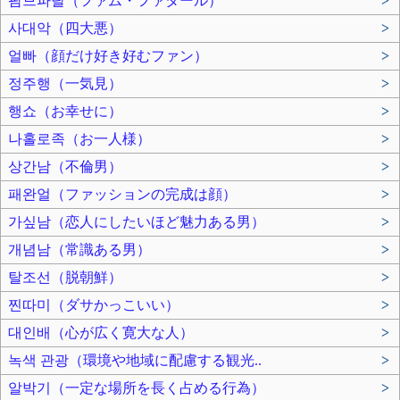
팜므파탈（ファム・ファタール）
>
사대악（四大悪）
>
얼빠（顔だけ好き好むファン）
>
정주행（一気見）
>
행쇼（お幸せに）
>
나홀로족（お一人様）
>
상간남（不倫男）
>
패완얼（ファッションの完成は顔）
>
가싶남（恋人にしたいほど魅力ある男）
>
개념남（常識ある男）
>
탈조선（脱朝鮮）
>
찐따미（ダサかっこいい）
>
대인배（心が広く寛大な人）
>
녹색 관광（環境や地域に配慮する観光..
>
알박기（一定な場所を長く占める行為）
>