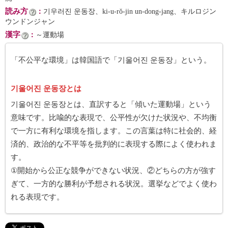
読み方
：
기우러진 운동장、ki-u-rŏ-jin un-dong-jang、キルロジン
ウンドンジャン
漢字
：
～運動場
「不公平な環境」は韓国語で「기울어진 운동장」という。
기울어진 운동장とは
기울어진 운동장とは、直訳すると「傾いた運動場」という
意味です。比喩的な表現で、公平性が欠けた状況や、不均衡
で一方に有利な環境を指します。この言葉は特に社会的、経
済的、政治的な不平等を批判的に表現する際によく使われま
す。
①開始から公正な競争ができない状況、②どちらの方が強す
ぎて、一方的な勝利が予想される状況。選挙などでよく使わ
れる表現です。