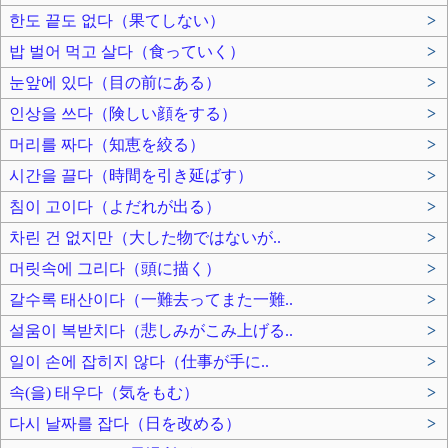
한도 끝도 없다（果てしない）
>
밥 벌어 먹고 살다（食っていく）
>
눈앞에 있다（目の前にある）
>
인상을 쓰다（険しい顔をする）
>
머리를 짜다（知恵を絞る）
>
시간을 끌다（時間を引き延ばす）
>
침이 고이다（よだれが出る）
>
차린 건 없지만（大した物ではないが..
>
머릿속에 그리다（頭に描く）
>
갈수록 태산이다（一難去ってまた一難..
>
설움이 복받치다（悲しみがこみ上げる..
>
일이 손에 잡히지 않다（仕事が手に..
>
속(을) 태우다（気をもむ）
>
다시 날짜를 잡다（日を改める）
>