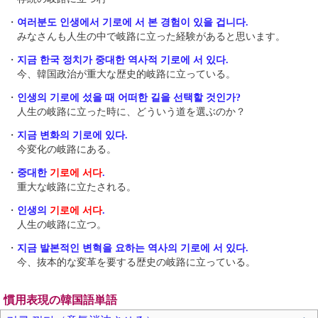
・
여러분도 인생에서 기로에 서 본 경험이 있을 겁니다.
みなさんも人生の中で岐路に立った経験があると思います。
・
지금 한국 정치가 중대한 역사적 기로에 서 있다.
今、韓国政治が重大な歴史的岐路に立っている。
・
인생의 기로에 섰을 때 어떠한 길을 선택할 것인가?
人生の岐路に立った時に、どういう道を選ぶのか？
・
지금 변화의 기로에 있다.
今変化の岐路にある。
・
중대한
기로에 서다
.
重大な岐路に立たされる。
・
인생의
기로에 서다
.
人生の岐路に立つ。
・
지금 발본적인 변혁을 요하는 역사의 기로에 서 있다.
今、抜本的な変革を要する歴史の岐路に立っている。
慣用表現の韓国語単語