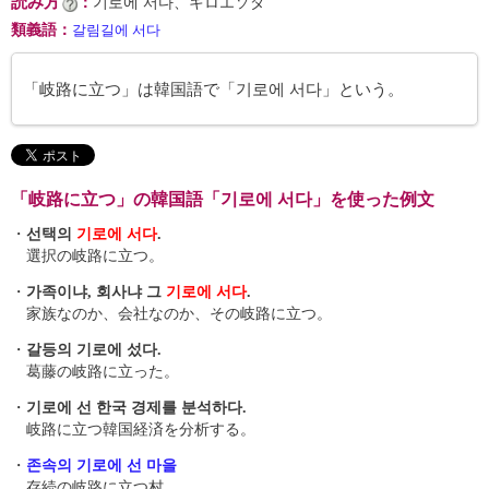
読み方
：
기로에 서다、キロエソダ
類義語
：
갈림길에 서다
「岐路に立つ」は韓国語で「기로에 서다」という。
「岐路に立つ」の韓国語「기로에 서다」を使った例文
・
선택의
기로에 서다
.
選択の岐路に立つ。
・
가족이냐, 회사냐 그
기로에 서다
.
家族なのか、会社なのか、その岐路に立つ。
・
갈등의 기로에 섰다.
葛藤の岐路に立った。
・
기로에 선 한국 경제를 분석하다.
岐路に立つ韓国経済を分析する。
・
존속의 기로에 선 마을
存続の岐路に立つ村