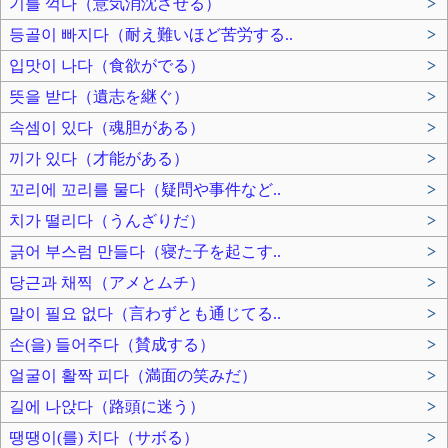
기를 꺽다（意気消沈させる）
>
등골이 빠지다（耐え難いほど苦労する..
>
입맛이 나다（食欲がでる）
>
뜻을 받다（遺志を継ぐ）
>
속셈이 있다（魂胆がある）
>
끼가 있다（才能がある）
>
꼬리에 꼬리를 물다（疑問や事件など..
>
치가 떨리다（うんざりだ）
>
긁어 부스럼 만들다（寝た子を起こす..
>
당근과 채찍（アメとムチ）
>
말이 필요 없다（言わずとも通じてる..
>
손(을) 들어주다（賛成する）
>
얼굴이 활짝 피다（満面の笑みだ）
>
길에 나앉다（路頭に迷う）
>
땡땡이(를) 치다（サボる）
>