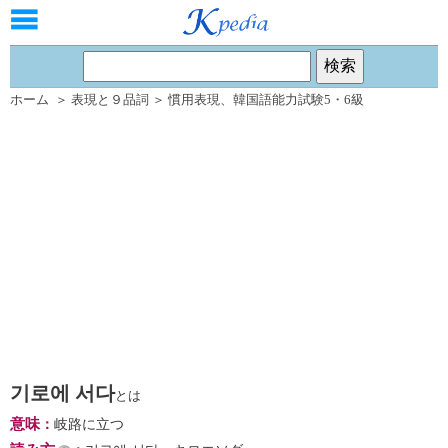
ホーム
＞
表現と９品詞
＞
慣用表現
、
韓国語能力試験5・6級
기로에 서다
とは
意味
：
岐路に立つ