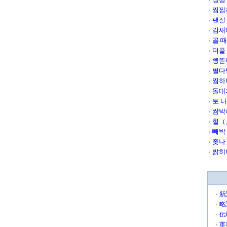
찝찝
팬질
김새
골 
더플
삥뜯
별다
찜하
돌대
토 
쌈박
헐（
빼박
좆나
밝히
新
略
伝
軍