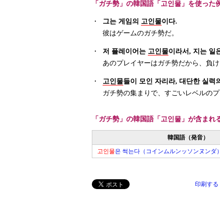
「ガチ勢」の韓国語「고인물」を使った
・
그는 게임의
고인물
이다.
彼はゲームのガチ勢だ。
・
저 플레이어는
고인물
이라서, 지는 일은
あのプレイヤーはガチ勢だから、負け
・
고인물
들이 모인 자리라, 대단한 실력
ガチ勢の集まりで、すごいレベルのプ
「ガチ勢」の韓国語「고인물」が含まれ
韓国語（発音）
고인물
은 썩는다（コインムルンッソンヌンダ
印刷する