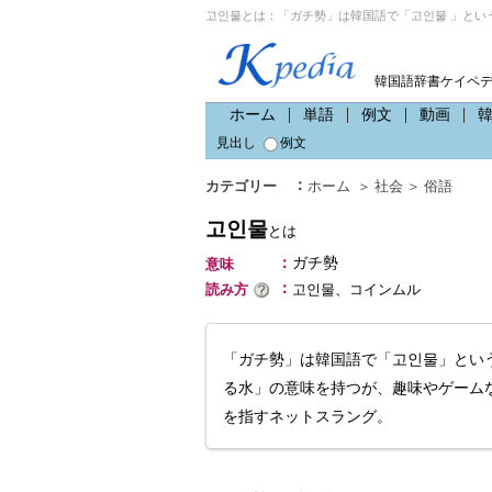
고인물とは：「ガチ勢」は韓国語で「고인물 」とい
韓国語辞書ケイペ
ホーム
単語
例文
動画
見出し
例文
：
カテゴリー
ホーム
＞
社会
＞
俗語
고인물
とは
：
ガチ勢
意味
：
読み方
고인물、コインムル
「ガチ勢」は韓国語で「고인물」とい
る水」の意味を持つが、趣味やゲーム
を指すネットスラング。