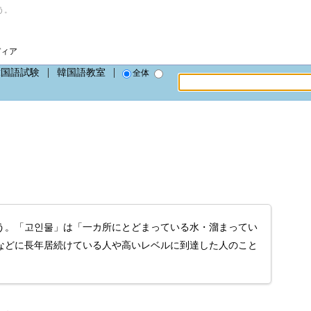
う。
ディア
韓国語試験
韓国語教室
全体
う。「고인물」は「一カ所にとどまっている水・溜まってい
などに長年居続けている人や高いレベルに到達した人のこと