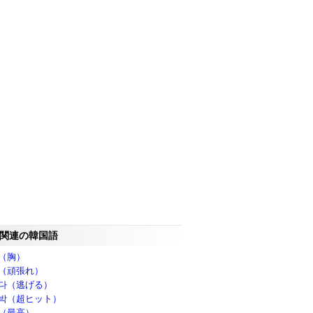
関連の韓国語
（胸）
（頑張れ）
다（逃げる）
박（超ヒット）
（最高）