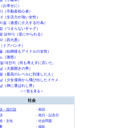
（お幸せに）
이（不動産初心者）
녀（生活力が強い女性）
리질（過度に介入する行為）
립（つまらないギャグ）
광 당하다（逆にやられる）
악（四大悪）
（ドアパンチ）
돌（結婚後もアイドルの女性）
노（激怒）
 말 대잔치（何も考えずに言いた..
남（大股開きの男）
왕（最高のレベルに到達した人）
남（少女漫画から飛び出したイケメ..
남（神に選ばれし男）
＜一覧を見る＞
社会
語・流行語
俗語
語
祝日・記念日
統・文化
社会問題
事
福祉