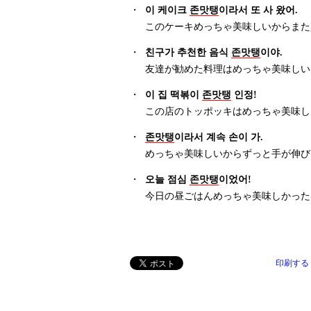
・
이 케이크
존맛탱
이라서 또 사 왔어.
このケーキめっちゃ美味しいからまた
・
친구가 추천한 음식
존맛탱
이야.
友達が勧めた料理はめっちゃ美味しい
・
이 집 떡볶이
존맛탱
인정!
この店のトッポッキはめっちゃ美味し
・
존맛탱
이라서 계속 손이 가.
めっちゃ美味しいからずっと手が伸び
・
오늘 점심
존맛탱
이었어!
今日の昼ごはんめっちゃ美味しかった
印刷する