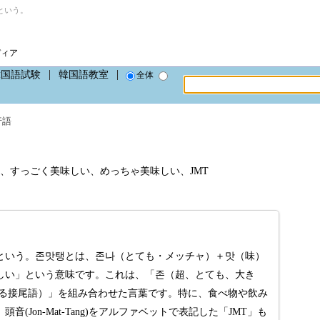
という。
ディア
韓国語試験
韓国語教室
全体
行語
、すっごく美味しい、めっちゃ美味しい、JMT
という。존맛탱とは、존나（とても・メッチャ）＋맛（味）
しい」という意味です。これは、「존（超、とても、大き
強調する接尾語）」を組み合わせた言葉です。特に、食べ物や飲み
(Jon-Mat-Tang)をアルファベットで表記した「JMT」も