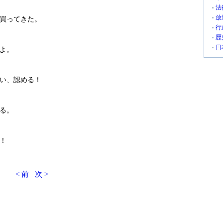
法
放
買ってきた。
行
歴
日
よ。
い、認める！
る。
！
< 前
次 >