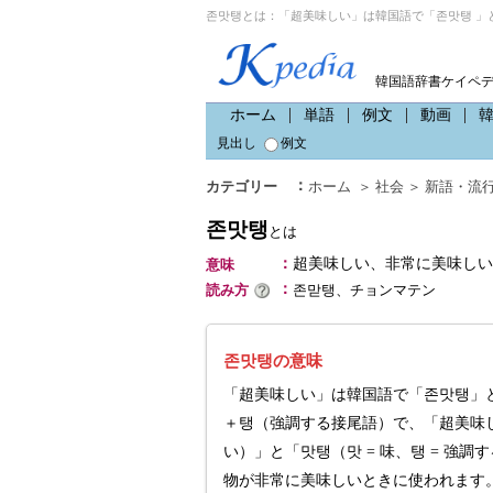
존맛탱とは：「超美味しい」は韓国語で「존맛탱 」
韓国語辞書ケイペ
ホーム
単語
例文
動画
見出し
例文
：
カテゴリー
ホーム
＞
社会
＞
新語・流
존맛탱
とは
：
超美味しい、非常に美味しい
意味
：
読み方
존맏탱、チョンマテン
존맛탱の意味
「超美味しい」は韓国語で「존맛탱」
＋탱（強調する接尾語）で、「超美味
い）」と「맛탱（맛 = 味、탱 = 
物が非常に美味しいときに使われます。頭音