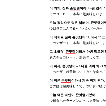
・
이 커피, 진짜
존맛탱
이야. 나랑 같이 
このコーヒー、本当に超美味しいよ。
・
오늘 점심으로 먹은 햄버거,
존맛탱
이었
今日昼ごはんで食べたハンバーガー、
・
이 디저트 진짜
존맛탱
이야, 다시 먹고
このデザート、本当に超美味しい、ま
・
그 초콜릿,
존맛탱
이라서 한번 먹으면 
あのチョコレート、超美味しくて、一
・
이 피자,
존맛탱
이다! 다들 먹어 봐야 해
このピザ、超美味しい！みんな食べて
・
이 떡은
존맛탱
이라서 계속 먹게 된다.
この餅は超美味しくて、つい食べ続け
・
오늘 먹은 라면이
존맛탱
이었어.
今日食べたラーメンめっちゃ美味しか