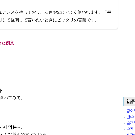
ュアンスを持っており、友達やSNSでよく使われます。「존
対して強調して言いたいときにピッタリの言葉です。
った例文
.
食べてみて。
新語
중이
반수
솔까
서서 먹는다.
수저
みんな並んで食べている。
소확