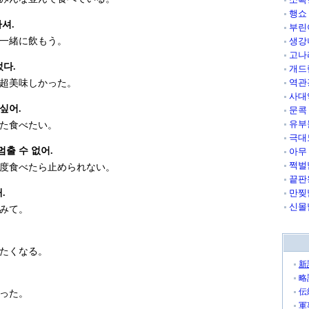
행쇼
마셔.
부린
一緒に飲もう。
생강
고나
다.
개드
역관
超美味しかった。
사대
 싶어.
문콕
유부
た食べたい。
극대
멈출 수 없어.
아무
쩍벌
度食べたら止められない。
끝판
.
만찢
신몰
みて。
たくなる。
新
略
伝
った。
軍