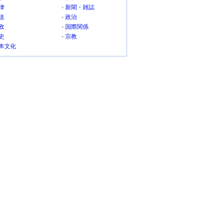
律
新聞・雑誌
送
政治
政
国際関係
史
宗教
本文化