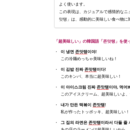
よく使います。
この表現は、カジュアルで感情的なニ
맛탱」は、感動的に美味しい食べ物に
「超美味しい」の韓国語「존맛탱」を使
・
이 냉면
존맛탱
이야!
この冷麺めっちゃ美味しいね！
・
이 김밥 진짜
존맛탱
이다!
このキンパ、本当に超美味しい！
・
이 아이스크림 진짜
존맛탱
이야, 먹어봐
このアイスクリーム、超美味しいよ、
・
내가 만든 떡볶이
존맛탱
!
私が作ったトッポッキ、超美味しい！
・
그 집의 라면은
존맛탱
이라서 다들 줄 
あの店のラーメンは超美味しいから、