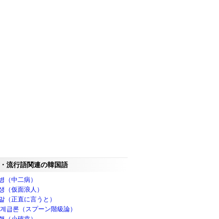
・流行語関連の韓国語
병（中二病）
생（仮面浪人）
말（正直に言うと）
 계급론（スプーン階級論）
행（小確幸）