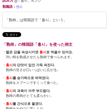
読み方
：
홍시、ホンシ
類義語
：
연시
「熟柿」は韓国語で「홍시」という。
「熟柿」の韓国語「홍시」を使った例文
・
떫은 감을 숙성시키면
홍시
로 먹을수 있어요.
渋い柿を熟成させたら熟柿で食べられます。
・
홍시
의 단맛이 입안 가득 퍼진다.
熟柿の甘さが口いっぱいに広がる。
・
홍시
를 숟가락으로 떠먹었다.
熟柿をスプーンですくって食べた。
・
홍시
의 과육이 아주 부드럽다.
熟柿の果肉がとても柔らかい。
・
홍시
를 간식으로 즐겼다.
熟柿をおやつに楽しんだ。