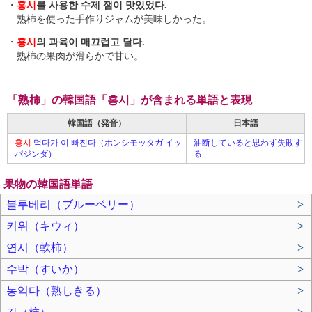
・
홍시
를 사용한 수제 잼이 맛있었다.
熟柿を使った手作りジャムが美味しかった。
・
홍시
의 과육이 매끄럽고 달다.
熟柿の果肉が滑らかで甘い。
「熟柿」の韓国語「홍시」が含まれる単語と表現
韓国語（発音）
日本語
홍시
먹다가 이 빠진다（ホンシモッタガ イッ
油断していると思わず失敗す
パジンダ）
る
果物の韓国語単語
블루베리（ブルーベリー）
>
키위（キウィ）
>
연시（軟柿）
>
수박（すいか）
>
농익다（熟しきる）
>