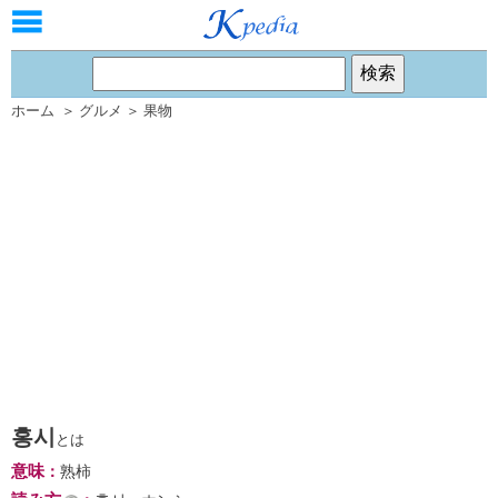
ホーム
＞
グルメ
＞
果物
홍시
とは
意味
：
熟柿