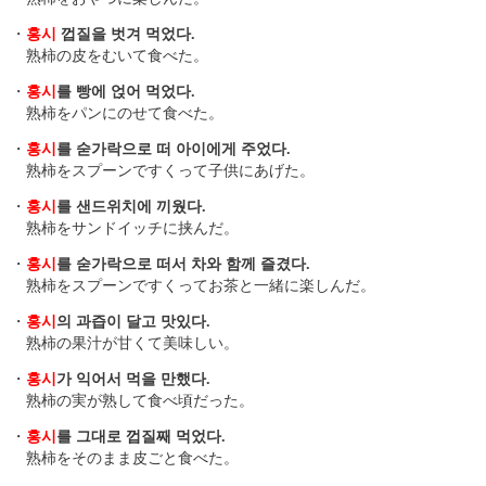
・
홍시
껍질을 벗겨 먹었다.
熟柿の皮をむいて食べた。
・
홍시
를 빵에 얹어 먹었다.
熟柿をパンにのせて食べた。
・
홍시
를 숟가락으로 떠 아이에게 주었다.
熟柿をスプーンですくって子供にあげた。
・
홍시
를 샌드위치에 끼웠다.
熟柿をサンドイッチに挟んだ。
・
홍시
를 숟가락으로 떠서 차와 함께 즐겼다.
熟柿をスプーンですくってお茶と一緒に楽しんだ。
・
홍시
의 과즙이 달고 맛있다.
熟柿の果汁が甘くて美味しい。
・
홍시
가 익어서 먹을 만했다.
熟柿の実が熟して食べ頃だった。
・
홍시
를 그대로 껍질째 먹었다.
熟柿をそのまま皮ごと食べた。