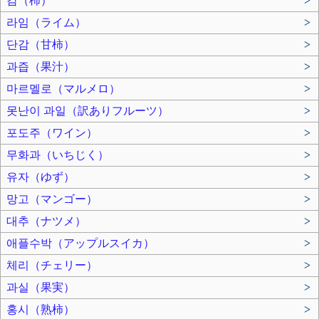
감（柿）
>
라임（ライム）
>
단감（甘柿）
>
과즙（果汁）
>
마르멜로（マルメロ）
>
못난이 과일（訳ありフルーツ）
>
포도주（ワイン）
>
무화과（いちじく）
>
유자（ゆず）
>
망고（マンゴー）
>
대추（ナツメ）
>
애플수박（アップルスイカ）
>
체리（チェリー）
>
과실（果実）
>
홍시（熟柿）
>