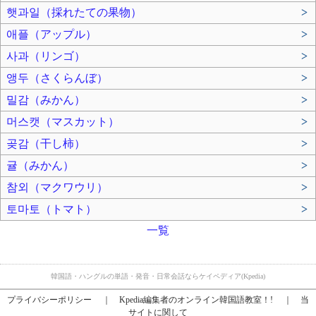
햇과일（採れたての果物）
>
애플（アップル）
>
사과（リンゴ）
>
앵두（さくらんぼ）
>
밀감（みかん）
>
머스캣（マスカット）
>
곶감（干し柿）
>
귤（みかん）
>
참외（マクワウリ）
>
토마토（トマト）
>
一覧
韓国語・ハングルの単語・発音・日常会話ならケイペディア(Kpedia)
プライバシーポリシー
｜
Kpedia編集者のオンライン韓国語教室！!
｜
当
サイトに関して