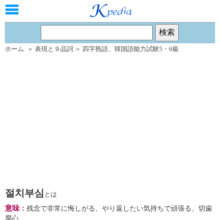
ホーム
＞
表現と９品詞
＞
四字熟語
、
韓国語能力試験5・6級
절치부심
とは
意味
：
残念で非常に悔しがる、やり返したい気持ちで頑張る、切歯
腐心