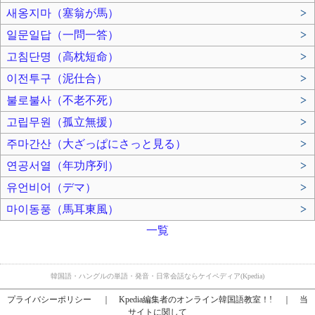
새옹지마（塞翁が馬）
>
일문일답（一問一答）
>
고침단명（高枕短命）
>
이전투구（泥仕合）
>
불로불사（不老不死）
>
고립무원（孤立無援）
>
주마간산（大ざっぱにさっと見る）
>
연공서열（年功序列）
>
유언비어（デマ）
>
마이동풍（馬耳東風）
>
一覧
韓国語・ハングルの単語・発音・日常会話ならケイペディア(Kpedia)
プライバシーポリシー
｜
Kpedia編集者のオンライン韓国語教室！!
｜
当
サイトに関して