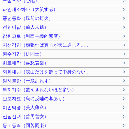
노심초사（心配）
>
파안대소하다（大笑する）
>
풍전등화（風前の灯火）
>
전인미답（前人未踏）
>
감탄고토（利己主義的態度）
>
지성감천（頑張れば真心が天に通じるこ..
>
원수지간（仇同士）
>
희로애락（喜怒哀楽）
>
외화내빈（表面だけを飾って中身のない..
>
일사불란（一糸乱れず）
>
부지기수（数えきれないほど多い）
>
반포지효（烏に反哺の孝あり）
>
미인박명（美人薄命）
>
선남선녀（善男善女）
>
동고동락（同苦同楽）
>