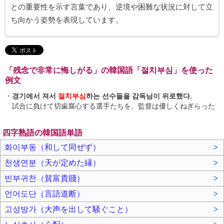
との重要性を示す言葉であり、逆境や困難な状況に対して立
ち向かう姿勢を表現しています。
「残念で非常に悔しがる」の韓国語「절치부심」を使った
例文
・
경기에서 져서
절치부심
하는 선수들을 감독님이 위로했다.
試合に負けて切歯腐心する選手たちを、監督は優しくねぎらった
四字熟語の韓国語単語
화이부동（和して同ぜず）
>
천생연분（天が定めた縁）
>
빈부귀천（貧富貴賤）
>
언어도단（言語道断）
>
고성방가（大声を出して騒ぐこと）
>