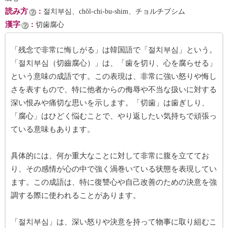
読み方
：
절치부심、chŏl-chi-bu-shim、チョルチブシム
漢字
：
切歯腐心
「残念で非常に悔しがる」は韓国語で「절치부심」という。
「절치부심（切齒腐心）」は、「歯を切り、心を腐らせる」
という意味の成語です。この表現は、非常に強い怒りや悔し
さを表すもので、特に他者からの侮辱や不当な扱いに対する
深い恨みや痛切な思いを示します。「切歯」は歯ぎしり、
「腐心」はひどく悩むことで、やり返したい気持ちで頑張っ
ている意味もあります。
具体的には、何か重大なことに対して非常に腹を立ててお
り、その感情が心の中で強く渦巻いている状態を表現してい
ます。この成語は、特に復讐心や自己改善のための決意を強
調する際に使われることがあります。
「절치부심」は、深い怒りや決意を持って物事に取り組むこ