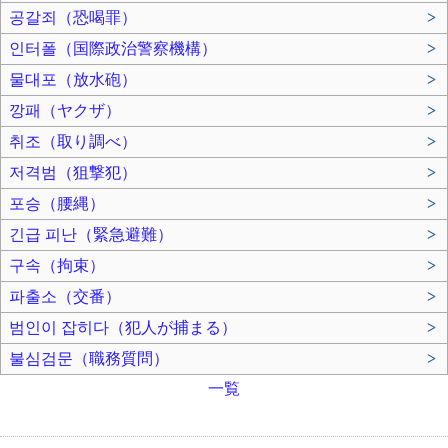
공갈죄（恐喝罪）
>
인터폴（国際政治警察機構）
>
물대포（放水砲）
>
깡패（ヤクザ）
>
취조（取り調べ）
>
저격범（狙撃犯）
>
포승（腰縄）
>
긴급 피난（緊急避難）
>
구속（拘束）
>
파출소（交番）
>
범인이 잡히다（犯人が捕まる）
>
불심검문（職務質問）
>
一覧