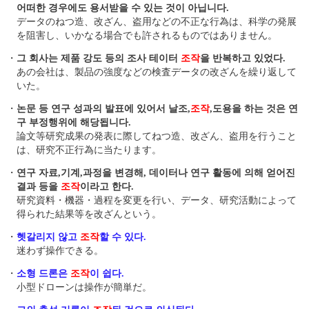
어떠한 경우에도 용서받을 수 있는 것이 아닙니다.
データのねつ造、改ざん、盗用などの不正な行為は、科学の発展
を阻害し、いかなる場合でも許されるものではありません。
・
그 회사는 제품 강도 등의 조사 테이터
조작
을 반복하고 있었다.
あの会社は、製品の強度などの検査データの改ざんを繰り返して
いた。
・
논문 등 연구 성과의 발표에 있어서 날조,
조작
,도용을 하는 것은 연
구 부정행위에 해당됩니다.
論文等研究成果の発表に際してねつ造、改ざん、盗用を行うこと
は、研究不正行為に当たります。
・
연구 자료,기계,과정을 변경해, 데이터나 연구 활동에 의해 얻어진
결과 등을
조작
이라고 한다.
研究資料・機器・過程を変更を行い、データ、研究活動によって
得られた結果等を改ざんという。
・
헷갈리지 않고
조작
할 수 있다.
迷わず操作できる。
・
소형 드론은
조작
이 쉽다.
小型ドローンは操作が簡単だ。