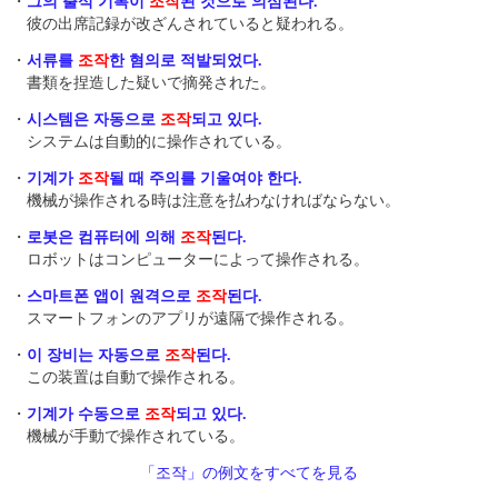
・
그의 출석 기록이
조작
된 것으로 의심된다.
彼の出席記録が改ざんされていると疑われる。
・
서류를
조작
한 혐의로 적발되었다.
書類を捏造した疑いで摘発された。
・
시스템은 자동으로
조작
되고 있다.
システムは自動的に操作されている。
・
기계가
조작
될 때 주의를 기울여야 한다.
機械が操作される時は注意を払わなければならない。
・
로봇은 컴퓨터에 의해
조작
된다.
ロボットはコンピューターによって操作される。
・
스마트폰 앱이 원격으로
조작
된다.
スマートフォンのアプリが遠隔で操作される。
・
이 장비는 자동으로
조작
된다.
この装置は自動で操作される。
・
기계가 수동으로
조작
되고 있다.
機械が手動で操作されている。
「조작」の例文をすべてを見る