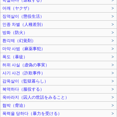
학살하다（虐殺する）
>
어깨（ヤクザ）
>
징역살이（懲役生活）
>
인종 차별（人種差別）
>
방화（防火）
>
환각제（幻覚剤）
>
마약 사범（麻薬事犯）
>
폭도（暴徒）
>
허위 사실（虚偽の事実）
>
사기 사건（詐欺事件）
>
감옥살이（監獄暮らし）
>
복역하다（服役する）
>
옥바라지（囚人の世話をみること）
>
협박（脅迫）
>
폭력을 당하다（暴力を受ける）
>