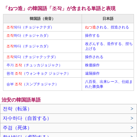
「ねつ造」の韓国語「조작」が含まれる単語と表現
韓国語（発音）
日本語
조작
되다（チョジャクテダ）
ねつ造
される、捏造される
조작
하다（チョジャカダ）
操作する
改ざんする、造作する、捏ち
조작
하다（チョジャカダ）
上げる
조작
되다（チョジャクッテダ）
操作される
주가
조작
（チュッカジョジャク）
株価操作
원격
조작
（ウォンキョク ジョジャク）
遠隔操作
八百長、出来レース、仕組ま
승부
조작
（スンブチョジャク）
れた勝負事
治安の韓国語単語
전락（転落）
>
자수하다（自首する）
>
주검（死体）
>