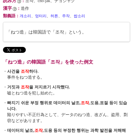
読み方
：
조작、cho-jak、チョジャク
漢字
：
造作
類義語
：
개소리
、
엉터리
、
허튼
、
주작
、
쌉소리
「ねつ造」は韓国語で「조작」という。
「ねつ造」の韓国語「조작」を使った例文
・
사건을
조작
하다.
事件をねつ造する。
・
거짓과
조작
을 저지르기 시작했다.
嘘とねつ造を犯し始めた。
・
빠지기 쉬운 부정 행위로 데이터의 날조,
조작
,도용,표절 등이 있습
니다.
陥りやすい不正行為として、データのねつ造、改ざん、盗用、剽
窃などがあります。
・
데이터의 날조,
조작
,도용 등의 부정한 행위는 과학 발전을 저해해