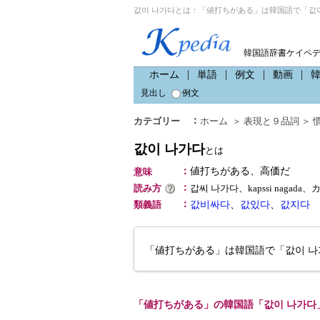
값이 나가다とは：「値打ちがある」は韓国語で「값이
韓国語辞書ケイペ
ホーム
単語
例文
動画
見出し
例文
：
カテゴリー
ホーム
＞
表現と９品詞
＞
값이 나가다
とは
：
値打ちがある、高価だ
意味
：
読み方
갑씨 나가다、kapssi nagad
：
類義語
값비싸다
、
값있다
、
값지다
「値打ちがある」は韓国語で「값이 나
「値打ちがある」の韓国語「값이 나가다