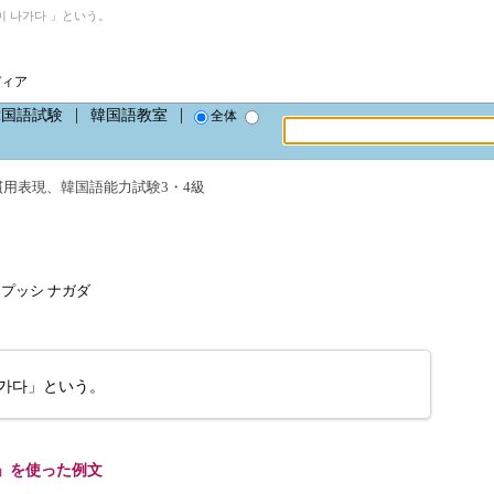
 나가다 」という。
ディア
韓国語試験
韓国語教室
全体
慣用表現
、
韓国語能力試験3・4級
a、カプッシ ナガダ
가다」という。
」を使った例文