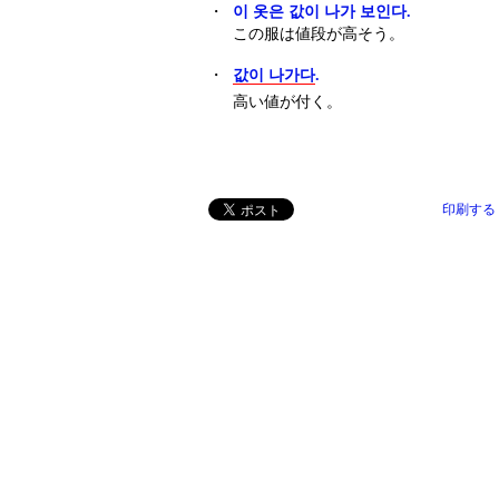
・
이 옷은 값이 나가 보인다.
この服は値段が高そう。
・
값이 나가다
.
高い値が付く。
印刷する