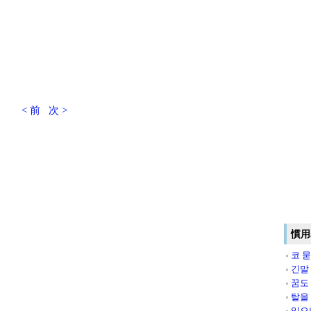
< 前
次 >
慣用
코 
긴말
꿈도
탈을
있으