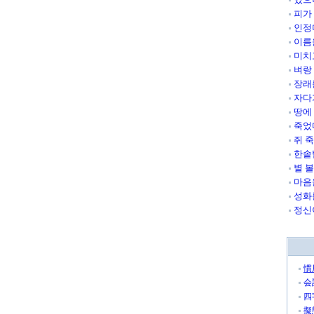
피가
인정
이름
미치
벼랑
장래
자다
땅에
죽었
쥐 죽
한솥
별 
마음
성화
정신
慣
会
四
擬