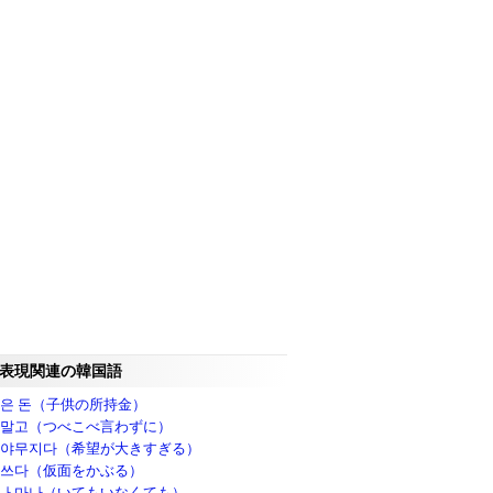
表現関連の韓国語
묻은 돈（子供の所持金）
 말고（つべこべ言わずに）
 야무지다（希望が大きすぎる）
 쓰다（仮面をかぶる）
나 마나（いてもいなくても）