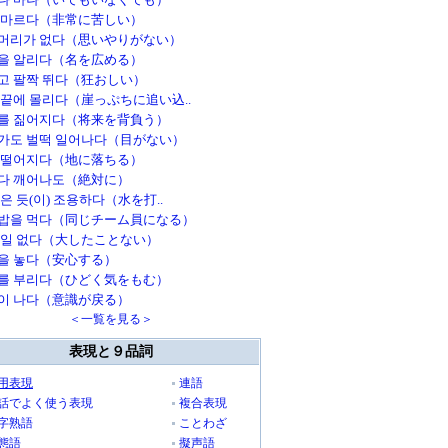
 마르다（非常に苦しい）
머리가 없다（思いやりがない）
을 알리다（名を広める）
고 팔짝 뛰다（狂おしい）
 끝에 몰리다（崖っぷちに追い込..
를 짊어지다（将来を背負う）
가도 벌떡 일어나다（目がない）
 떨어지다（地に落ちる）
다 깨어나도（絶対に）
은 듯(이) 조용하다（水を打..
밥을 먹다（同じチーム員になる）
볼일 없다（大したことない）
을 놓다（安心する）
를 부리다（ひどく気をもむ）
이 나다（意識が戻る）
＜一覧を見る＞
表現と９品詞
用表現
連語
話でよく使う表現
複合表現
字熟語
ことわざ
態語
擬声語