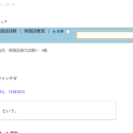
 」という。
ディア
韓国語試験
韓国語教室
全体
動詞
、
韓国語能力試験3・4級
、ポジャンデダ
다
、
가려지다
」という。