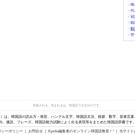
鳴
代
冠
助
動
符
包装される、包まれるは、韓国語で포장되다です。
ディア）は、韓国語の読み方・発音、ハングル文字、韓国語文法、挨拶、数字、若者言
句、連語、フレーズ、韓国語能力試験によく出る表現等をまとめた韓国語辞書です
バシーポリシー
｜
お問合せ
｜
Kpedia編集者のオンライン韓国語教室！!
｜
当サイト