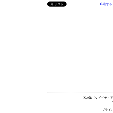
印刷する
Kpedia（ケイペ
プライ