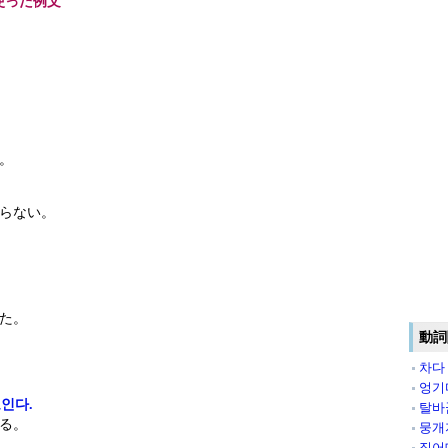
使った例文
。
らない。
た。
動詞
차다
엉기
인다.
탈바
る。
뭉개
짖어