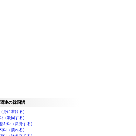
関連の韓国語
（身に着ける）
다（凝固する）
꿈하다（変身する）
지다（潰れる）
대다（吠え立てる）