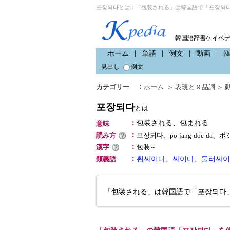
포장되다とは：「包装される」は韓国語で「포장되다
韓国語辞書ケイペ
ホーム
単語
例文
動画
見出し
例文
：
カテゴリー
ホーム
＞
表現と９品詞
＞
포장되다
とは
：
包装される、包まれる
意味
：
読み方
포장되다、po-jang-doe-da
：
漢字
包装～
：
類義語
휩싸이다
、
싸이다
、
둘러싸이
「包装される」は韓国語で「포장되다