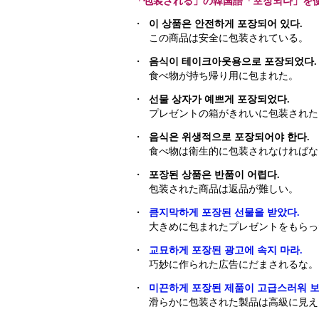
「包装される」の韓国語「포장되다」を
・
이 상품은 안전하게 포장되어 있다.
この商品は安全に包装されている。
・
음식이 테이크아웃용으로 포장되었다.
食べ物が持ち帰り用に包まれた。
・
선물 상자가 예쁘게 포장되었다.
プレゼントの箱がきれいに包装された
・
음식은 위생적으로 포장되어야 한다.
食べ物は衛生的に包装されなければな
・
포장된 상품은 반품이 어렵다.
包装された商品は返品が難しい。
・
큼지막하게 포장된 선물을 받았다.
大きめに包まれたプレゼントをもらっ
・
교묘하게 포장된 광고에 속지 마라.
巧妙に作られた広告にだまされるな。
・
미끈하게 포장된 제품이 고급스러워 보
滑らかに包装された製品は高級に見え