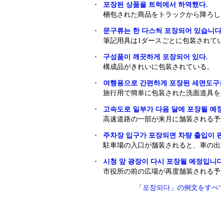
・
포장된 상품을 트럭에서 하역했다.
梱包された商品をトラックから降ろし
・
문구류는 한 다스씩 포장되어 있습니다
筆記用具は1ダースごとに包装されて
・
구성품이 깨끗하게 포장되어 있다.
構成品がきれいに包装されている。
・
여행용으로 간편하게 포장된 세면도구
旅行用で簡単に包装された洗面道具を
・
고속도로 일부가 다음 달에 포장될 예
高速道路の一部が来月に舗装される予
・
주차장 입구가 포장되면 차량 출입이 
駐車場の入口が舗装されると、車の出
・
시청 앞 광장이 다시 포장될 예정입니다
市役所の前の広場が再度舗装される予
「포장되다」の例文をすべ