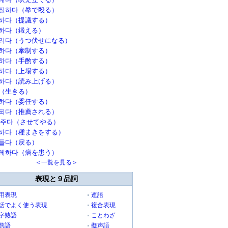
질하다（拳で殴る）
하다（提議する）
하다（鍛える）
리다（うつ伏せになる）
하다（牽制する）
하다（手酌する）
하다（上場する）
하다（読み上げる）
（生きる）
하다（委任する）
되다（推薦される）
 주다（させてやる）
하다（種まきをする）
들다（戻る）
레하다（病を患う）
＜一覧を見る＞
表現と９品詞
用表現
連語
話でよく使う表現
複合表現
字熟語
ことわざ
態語
擬声語