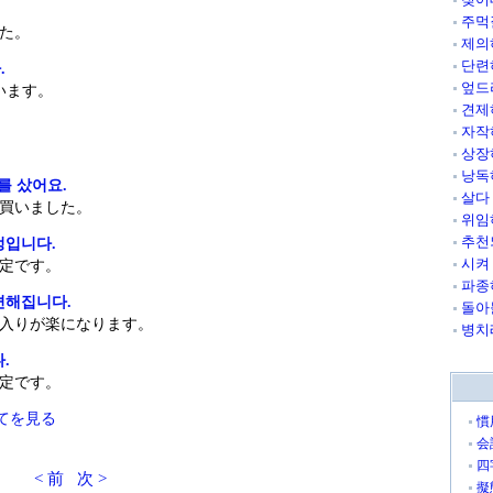
주먹
た。
제의
단련
.
엎드
います。
견제
자작
상장
낭독
를 샀어요.
살다
買いました。
위임
추천
정입니다.
시켜
定です。
파종
편해집니다.
돌아
入りが楽になります。
병치
.
定です。
てを見る
慣
会
四
< 前
次 >
擬