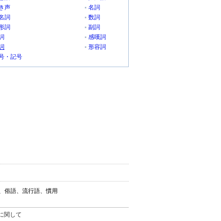
き声
名詞
名詞
数詞
形詞
副詞
詞
感嘆詞
詞
形容詞
号・記号
葉、俗語、流行語、慣用
。
に関して