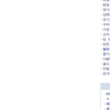
된장
엿기
강력
포기
수타
가공
소비
당（
반찬
불량
콩기
사발
굴소
미림
찬거
料
キ
韓
食