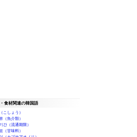
・食材関連の韓国語
（こしょう）
류（魚介類）
기간（流通期限）
료（甘味料）
이（カプサアオノリ）