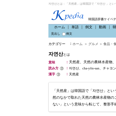
자연산とは：「天然産」は韓国語で「자연산 」とい
韓国語辞書ケイペ
ホーム
単語
例文
動画
見出し
例文
：
カテゴリー
ホーム
＞
グルメ
＞
食品・
자연산
とは
：
天然産、天然の農林水産物、
意味
：
読み方
자연산、cha-yŏn-san、チャヨ
：
漢字
天然産
「天然産」は韓国語で「자연산」とい
然のなかで取れた天然の農林水産物の
ない」という意味から転じて、整形手