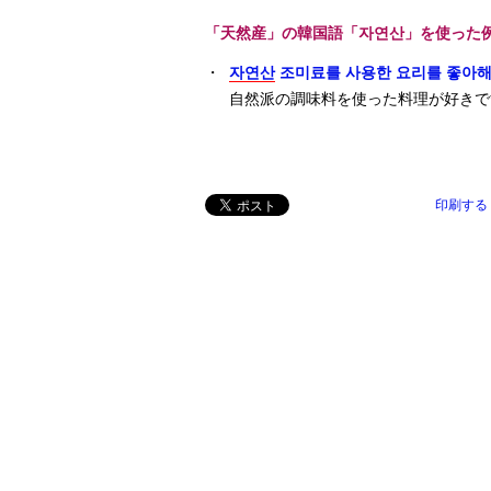
「天然産」の韓国語「자연산」を使った
・
자연산
조미료를 사용한 요리를 좋아해
自然派の調味料を使った料理が好きで
印刷する