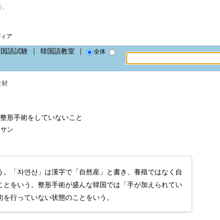
う。
ディア
韓国語試験
韓国語教室
全体
食材
整形手術をしていないこと
ンサン
う。「자연산」は漢字で「自然産」と書き、養殖ではなく自
ことをいう。整形手術が盛んな韓国では「手が加えられてい
術を行っていない状態のことをいう。