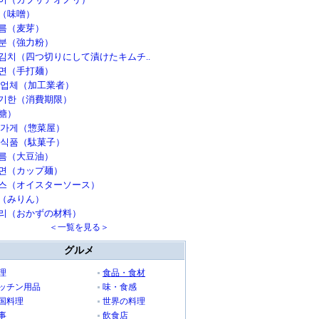
（味噌）
름（麦芽）
분（強力粉）
김치（四つ切りにして漬けたキムチ..
면（手打麺）
 업체（加工業者）
기한（消費期限）
糖）
 가게（惣菜屋）
 식품（駄菓子）
름（大豆油）
면（カップ麺）
스（オイスターソース）
（みりん）
리（おかずの材料）
＜一覧を見る＞
グルメ
理
食品・食材
ッチン用品
味・食感
国料理
世界の料理
事
飲食店