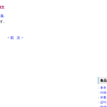
例文
요.
す。
< 前
次 >
食品
후추
어패
유통
감미
매생