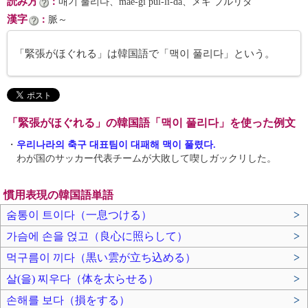
読み方
：
매기 풀리다、mae-gi pul-li-da、メギ プルリダ
漢字
：
脈～
「緊張がほぐれる」は韓国語で「맥이 풀리다」という。
「緊張がほぐれる」の韓国語「맥이 풀리다」を使った例文
・
우리나라의 축구 대표팀이 대패해 맥이 풀렸다.
わが国のサッカー代表チームが大敗して喫しガックリした。
慣用表現の韓国語単語
숨통이 트이다（一息つける）
>
가슴에 손을 얹고（良心に照らして）
>
먹구름이 끼다（黒い雲が立ち込める）
>
살(을) 찌우다（体を太らせる）
>
손해를 보다（損をする）
>