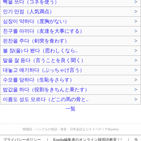
빽을 쓰다（コネを使う）
>
인기 만점（人気満点）
>
심장이 약하다（度胸がない）
>
친구를 아끼다（友達を大事にする）
>
핀잔을 주다（剣突を食わす）
>
볼 장(을) 다 봤다（思わしくなら..
>
말을 잘 듣다（言うことを良く聞く）
>
대놓고 얘기하다（ぶっちゃけ言う）
>
수모를 당하다（生恥をさらす）
>
밥값을 하다（役割をきちんと果たす）
>
이름도 성도 모르다（どこの馬の骨と..
>
一覧
韓国語・ハングルの単語・発音・日常会話ならケイペディア(Kpedia)
プライバシーポリシー
｜
Kpedia編集者のオンライン韓国語教室！!
｜
当