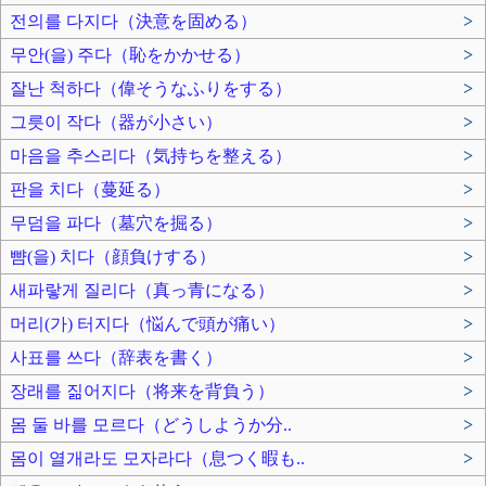
전의를 다지다（決意を固める）
>
무안(을) 주다（恥をかかせる）
>
잘난 척하다（偉そうなふりをする）
>
그릇이 작다（器が小さい）
>
마음을 추스리다（気持ちを整える）
>
판을 치다（蔓延る）
>
무덤을 파다（墓穴を掘る）
>
뺨(을) 치다（顔負けする）
>
새파랗게 질리다（真っ青になる）
>
머리(가) 터지다（悩んで頭が痛い）
>
사표를 쓰다（辞表を書く）
>
장래를 짊어지다（将来を背負う）
>
몸 둘 바를 모르다（どうしようか分..
>
몸이 열개라도 모자라다（息つく暇も..
>