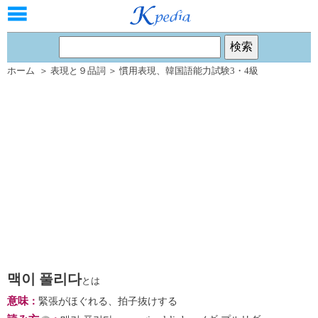
ホーム
＞
表現と９品詞
＞
慣用表現
、
韓国語能力試験3・4級
맥이 풀리다
とは
意味
：
緊張がほぐれる、拍子抜けする