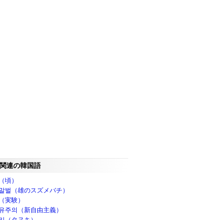
関連の韓国語
（頃）
말벌（雄のスズメバチ）
（実験）
유주의（新自由主義）
리（タヌキ）