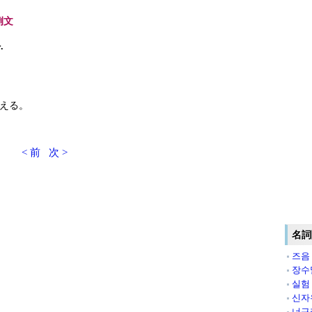
例文
.
.
える。
< 前
次 >
名詞
즈음
장수
실험
신자
너구