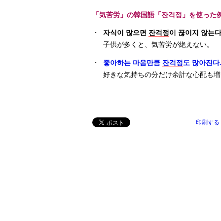
「気苦労」の韓国語「잔걱정」を使った
・
자식이 많으면
잔걱정
이 끊이지 않는다
子供が多くと、気苦労が絶えない。
・
좋아하는 마음만큼
잔걱정
도 많아진다
好きな気持ちの分だけ余計な心配も増
印刷する