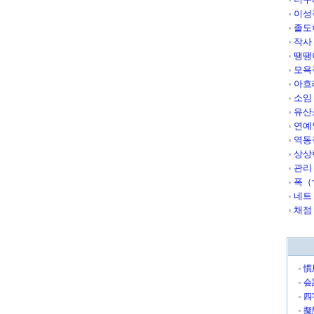
이성
졸도
작사
땡땡
모욕
아흐
소임
유산
연예
역동
상상
관리
폭（
네트
채점
慣
会
四
擬