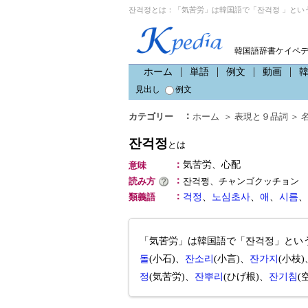
잔걱정とは：「気苦労」は韓国語で「잔걱정 」とい
韓国語辞書ケイペ
ホーム
単語
例文
動画
見出し
例文
：
カテゴリー
ホーム
＞
表現と９品詞
＞
잔걱정
とは
：
気苦労、心配
意味
：
読み方
잔걱쩡、チャンゴクッチョン
：
類義語
걱정
、
노심초사
、
애
、
시름
、
「気苦労」は韓国語で「잔걱정」とい
돌
(小石)、
잔소리
(小言)、
잔가지
(小枝)
정
(気苦労)、
잔뿌리
(ひげ根)、
잔기침
(