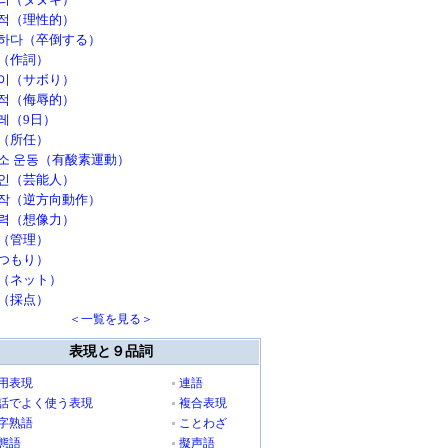
적（理性的）
하다（卒倒する）
（作詞）
이（サボり）
적（侮辱的）
레（9日）
（所任）
소 운동（有酸素運動）
인（芸能人）
작（逆方向動作）
력（想像力）
（管理）
つもり）
（ネット）
（採点）
＜一覧を見る＞
表現と９品詞
用表現
連語
話でよく使う表現
複合表現
字熟語
ことわざ
態語
擬声語