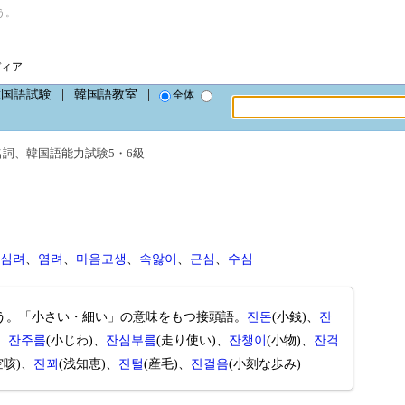
う。
ディア
韓国語試験
韓国語教室
全体
名詞
、
韓国語能力試験5・6級
심려
、
염려
、
마음고생
、
속앓이
、
근심
、
수심
う。「小さい・細い」の意味をもつ接頭語。
잔돈
(小銭)、
잔
、
잔주름
(小じわ)、
잔심부름
(走り使い)、
잔챙이
(小物)、
잔걱
空咳)、
잔꾀
(浅知恵)、
잔털
(産毛)、
잔걸음
(小刻な歩み)