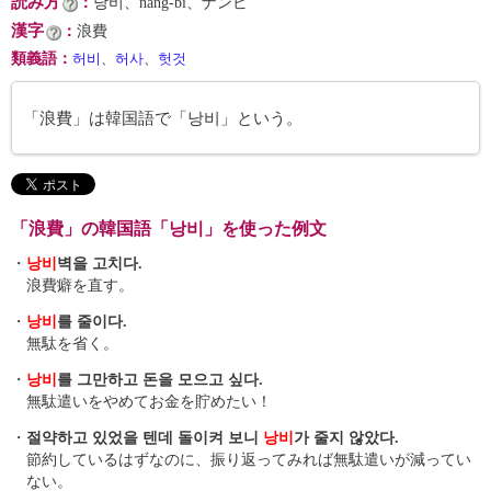
読み方
：
낭비、nang-bi、ナンビ
漢字
：
浪費
類義語
：
허비
、
허사
、
헛것
「浪費」は韓国語で「낭비」という。
「浪費」の韓国語「낭비」を使った例文
・
낭비
벽을 고치다.
浪費癖を直す。
・
낭비
를 줄이다.
無駄を省く。
・
낭비
를 그만하고 돈을 모으고 싶다.
無駄遣いをやめてお金を貯めたい！
・
절약하고 있었을 텐데 돌이켜 보니
낭비
가 줄지 않았다.
節約しているはずなのに、振り返ってみれば無駄遣いが減ってい
ない。