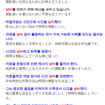
無駄遣いを抑えるために計画を立てました。
・
낭비
를 피하기 위해 예산을 세우고 있습니다.
無駄遣いを避けるために予算を立てています。
・
하잘것없는 고민으로 시간을
낭비
했다.
取るに足りない悩みで時間を無駄にした。
・
자원을
낭비
없이 활용하는 것이 지속 가능한 사회를 만드는 열쇠입
니다.
資源を無駄なく活用することが、持続可能な社会を作る鍵です。
・
시간만
낭비
하고 하루를 공쳤다.
時間を無駄にして一日を棒に振った。
・
저효율 운용으로 인한 에너지
낭비
를 줄여야 한다.
低効率な運用によるエネルギーの無駄遣いを減らすべきだ。
・
저효율적인 작업 방식은 시간
낭비
를 초래한다.
非効率的な作業方法は時間の無駄を引き起こす。
・
그는 중요한 결정을 미적미적 미루면서 시간을
낭비
한다.
彼は重要な決定をぐずぐず先延ばしにして時間を無駄にしてい
る。