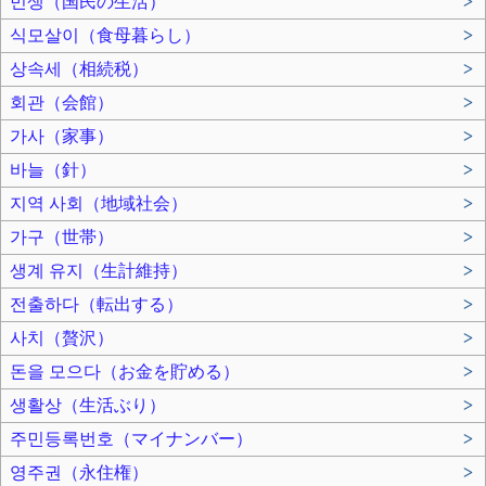
민생（国民の生活）
>
식모살이（食母暮らし）
>
상속세（相続税）
>
회관（会館）
>
가사（家事）
>
바늘（針）
>
지역 사회（地域社会）
>
가구（世帯）
>
생계 유지（生計維持）
>
전출하다（転出する）
>
사치（贅沢）
>
돈을 모으다（お金を貯める）
>
생활상（生活ぶり）
>
주민등록번호（マイナンバー）
>
영주권（永住権）
>