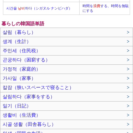
時間を
浪費
する、時間を無駄
시간을
낭비
하다（シガヌル ナンビハダ）
にする
暮らしの韓国語単語
살림（暮らし）
>
생계（生計）
>
주민세（住民税）
>
곤궁하다（困窮する）
>
가정적（家庭的）
>
가사일（家事）
>
칼잠（狭いスペースで寝ること）
>
살림하다（家事をする）
>
일기（日記）
>
생활비（生活費）
>
시골 생활（田舎暮らし）
>