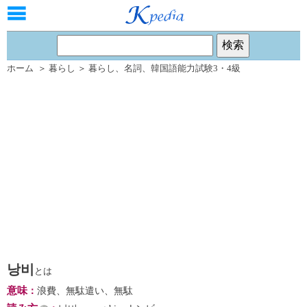
ホーム
＞
暮らし
＞
暮らし
、
名詞
、
韓国語能力試験3・4級
낭비
とは
意味
：
浪費、無駄遣い、無駄