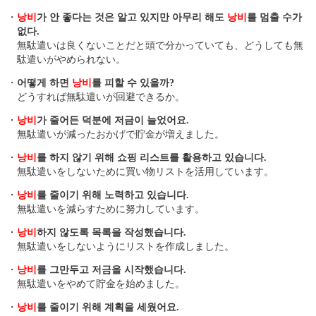
・
낭비
가 안 좋다는 것은 알고 있지만 아무리 해도
낭비
를 멈출 수가
없다.
無駄遣いは良くないことだと頭で分かっていても、どうしても無
駄遣いがやめられない。
・
어떻게 하면
낭비
를 피할 수 있을까?
どうすれば無駄遣いが回避できるか。
・
낭비
가 줄어든 덕분에 저금이 늘었어요.
無駄遣いが減ったおかげで貯金が増えました。
・
낭비
를 하지 않기 위해 쇼핑 리스트를 활용하고 있습니다.
無駄遣いをしないために買い物リストを活用しています。
・
낭비
를 줄이기 위해 노력하고 있습니다.
無駄遣いを減らすために努力しています。
・
낭비
하지 않도록 목록을 작성했습니다.
無駄遣いをしないようにリストを作成しました。
・
낭비
를 그만두고 저금을 시작했습니다.
無駄遣いをやめて貯金を始めました。
・
낭비
를 줄이기 위해 계획을 세웠어요.