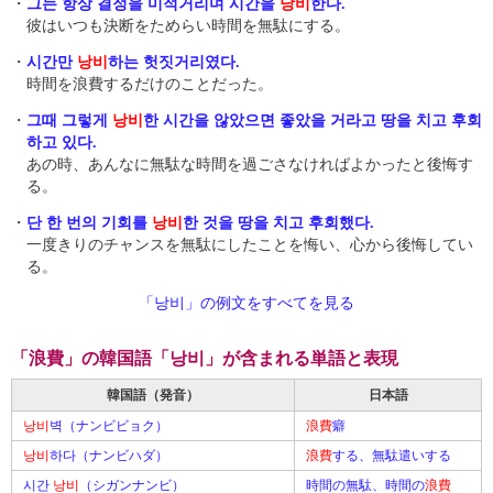
・
그는 항상 결정을 미적거리며 시간을
낭비
한다.
彼はいつも決断をためらい時間を無駄にする。
・
시간만
낭비
하는 헛짓거리였다.
時間を浪費するだけのことだった。
・
그때 그렇게
낭비
한 시간을 않았으면 좋았을 거라고 땅을 치고 후회
하고 있다.
あの時、あんなに無駄な時間を過ごさなければよかったと後悔す
る。
・
단 한 번의 기회를
낭비
한 것을 땅을 치고 후회했다.
一度きりのチャンスを無駄にしたことを悔い、心から後悔してい
る。
「낭비」の例文をすべてを見る
「浪費」の韓国語「낭비」が含まれる単語と表現
韓国語（発音）
日本語
낭비
벽（ナンビビョク）
浪費
癖
낭비
하다（ナンビハダ）
浪費
する、無駄遣いする
시간
낭비
（シガンナンビ）
時間の無駄、時間の
浪費