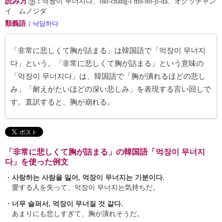
読み方
：
억짱이 무너지다、ŏkt-chang-i mu-nŏ-ji-da、オクッチャン
イ ムノジダ
類義語
：
낙담하다
「非常に悲しくて胸が詰まる」は韓国語で「억장이 무너지
다」という。「非常に悲しくて胸が詰まる」という意味の
「억장이 무너지다」は、韓国語で「胸が潰れるほどの悲し
み」「耐えがたいほどの深い悲しみ」を表現する言い回しで
す。直訳すると、胸が崩れる。
「非常に悲しくて胸が詰まる」の韓国語「억장이 무너지
다」を使った例文
・
사랑하는 사람을 잃어, 억장이 무너지는 기분이다.
愛する人を失って、억장이 무너지는気持ちだ。
・
너무 슬퍼서, 억장이 무너질 것 같다.
あまりにも悲しすぎて、胸が潰れそうだ。