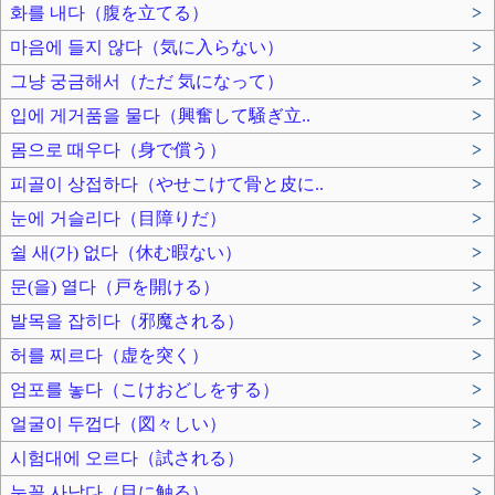
화를 내다（腹を立てる）
>
마음에 들지 않다（気に入らない）
>
그냥 궁금해서（ただ 気になって）
>
입에 게거품을 물다（興奮して騒ぎ立..
>
몸으로 때우다（身で償う）
>
피골이 상접하다（やせこけて骨と皮に..
>
눈에 거슬리다（目障りだ）
>
쉴 새(가) 없다（休む暇ない）
>
문(을) 열다（戸を開ける）
>
발목을 잡히다（邪魔される）
>
허를 찌르다（虚を突く）
>
엄포를 놓다（こけおどしをする）
>
얼굴이 두껍다（図々しい）
>
시험대에 오르다（試される）
>
눈꼴 사납다（目に触る）
>