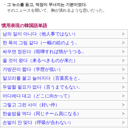
・
그 뉴스를 듣고, 억장이 무너지는 기분이었다.
そのニュースを聞いて、胸が潰れるような思いだった。
慣用表現の韓国語単語
남의 일이 아니다（他人事ではない）
>
한 폭의 그림 같다（一幅の絵のよう..
>
싸우면 정든다（喧嘩すれば情がうつる..
>
올 것이 왔다（来るべきものが来た）
>
가방끈이 짧다（学歴が低い）
>
말꼬리를 물고 늘어지다（言葉尻をと..
>
두말할 필요가 없다（言うまでもない..
>
어디에다 대고（どこに向かって）
>
그렇고 그런 사이（好い仲）
>
한솥밥을 먹다（同じチーム員になる）
>
손발이 안 맞다（呼吸が合わない）
>