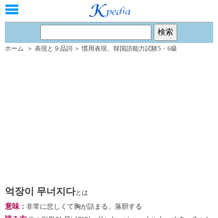
ホーム
＞
表現と９品詞
＞
慣用表現
、
韓国語能力試験5・6級
억장이 무너지다
とは
意味
：
非常に悲しくて胸が詰まる、落胆する