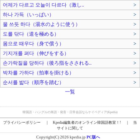
어제가 다르고 오늘이 다르다（激し..
>
하나 가득（いっぱい）
>
물 쓰듯 하다（湯水のように使う）
>
도를 닦다（道を極める）
>
몸으로 때우다（身で償う）
>
기지개를 펴다（伸びをする）
>
손가락질을 당하다（後ろ指をさされる..
>
박차를 가하다（拍車を掛ける）
>
순서를 밟다（順序を踏む）
>
一覧
韓国語・ハングルの単語・発音・日常会話ならケイペディア(Kpedia)
プライバシーポリシー
｜
Kpedia編集者のオンライン韓国語教室！!
｜
当
サイトに関して
Copyright(C) 2026 kpedia.jp
PC版へ