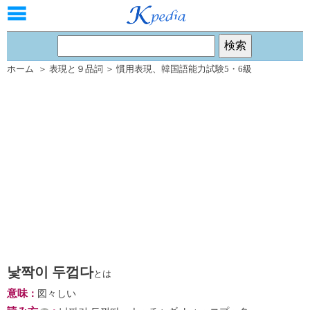
ホーム
＞
表現と９品詞
＞
慣用表現
、
韓国語能力試験5・6級
낯짝이 두껍다
とは
意味
：
図々しい