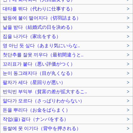
대타를 뛰다（代わりに仕事する）
>
발등에 불이 떨어지다（切羽詰まる）
>
날을 받다（結婚式の日を決める）
>
집을 나가다（家出をする）
>
영 아닌 듯 싶다（あまり気にいらな..
>
첫단추를 잘못 끼우다（最初間違うと..
>
꼬리표가 붙다（悪い評価がつく）
>
눈이 동그래지다（目が丸くなる）
>
팔자가 세다（星回りが悪い）
>
빈익빈 부익부（貧富の差が拡大するこ..
>
알다가 모르다（さっぱりわからない）
>
돈을 뿌리다（お金をばらまく）
>
작업(을) 걸다（ナンパをする）
>
등쌀에 못 이기다（背中を押される）
>