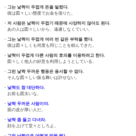
・
그는 낯짝이 두껍게 돈을 빌렸다.
彼は図々しい態度でお金を借りた。
・
저 사람은 낯짝이 두껍기 때문에 사양하지 않아도 된다.
あの人は図々しいから、遠慮しなくていい。
・
그는 낯짝이 두껍게 여러 번 같은 부탁을 했다.
彼は図々しくも何度も同じことを頼んできた。
・
낯짝이 두껍게 다른 사람의 호의를 이용하려고 한다.
図々しく他人の好意を利用しようとしている。
・
그런 낯짝 두꺼운 행동은 용서할 수 없다.
そんな図々しい振る舞いは許せない。
・
낯짝도 참 대단하다.
お前も図太いな。
・
낯짝 두꺼운 사람이야.
面の皮が厚い人だ。
・
낯짝 좀 들고 다녀라.
顔を上げて堂々としろよ。
・
그런 낯짝으로 어떻게 말을 해?