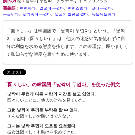
読み方
：
낟짜기 두껍따、ナッチャギ トゥッコプッタ
類義語
：
뻔뻔하다
、
얼굴이 두껍다
、
뻔뻔스럽다
、
낯이 두껍다
、
능글맞다
、
낯가죽이 두껍다
、
얼굴에 철판을 깔다
、
유들유들하다
「図々しい」は韓国語で「낯짝이 두껍다」という。「낯짝
이 두껍다（図々しい）」は、他人の迷惑や気を使わずに自
分の利益を求める態度を指します。この表現は、厚かましく
て恥知らずな態度を表すために使います。
「図々しい」の韓国語「낯짝이 두껍다」を使った例文
・
낯짝이 두껍게 다른 사람의 지갑을 보고 있었다.
図々しいことに、他人の財布を見ていた。
・
그런 낯짝이 두꺼운 부탁은 할 수 없다.
そんな図々しいお願いはできない。
・
그녀는 낯짝 두껍게 도움을 요청했다.
彼女は図々しくも助けを求めてきた。