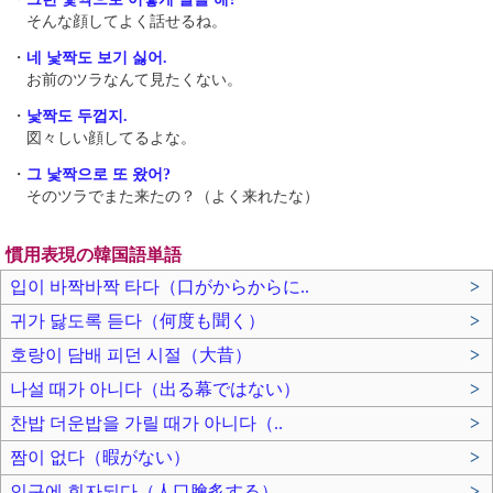
そんな顔してよく話せるね。
・
네 낯짝도 보기 싫어.
お前のツラなんて見たくない。
・
낯짝도 두껍지.
図々しい顔してるよな。
・
그 낯짝으로 또 왔어?
そのツラでまた来たの？（よく来れたな）
慣用表現の韓国語単語
입이 바짝바짝 타다（口がからからに..
>
귀가 닳도록 듣다（何度も聞く）
>
호랑이 담배 피던 시절（大昔）
>
나설 때가 아니다（出る幕ではない）
>
찬밥 더운밥을 가릴 때가 아니다（..
>
짬이 없다（暇がない）
>
인구에 회자되다（人口膾炙する）
>