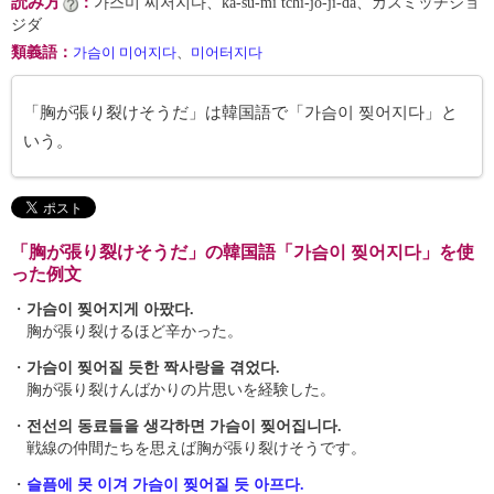
読み方
：
가스미 찌저지다、ka-sŭ-mi tchi-jŏ-ji-da、カスミッチジョ
ジダ
類義語
：
가슴이 미어지다
、
미어터지다
「胸が張り裂けそうだ」は韓国語で「가슴이 찢어지다」と
いう。
「胸が張り裂けそうだ」の韓国語「가슴이 찢어지다」を使
った例文
・
가슴이 찢어지게 아팠다.
胸が張り裂けるほど辛かった。
・
가슴이 찢어질 듯한 짝사랑을 겪었다.
胸が張り裂けんばかりの片思いを経験した。
・
전선의 동료들을 생각하면 가슴이 찢어집니다.
戦線の仲間たちを思えば胸が張り裂けそうです。
・
슬픔에 못 이겨 가슴이 찢어질 듯 아프다.