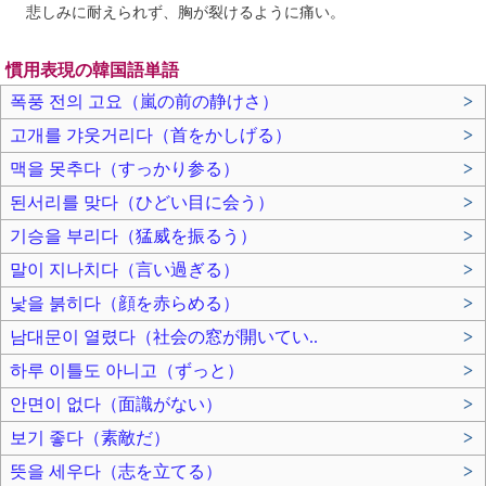
悲しみに耐えられず、胸が裂けるように痛い。
慣用表現の韓国語単語
폭풍 전의 고요（嵐の前の静けさ）
>
고개를 갸웃거리다（首をかしげる）
>
맥을 못추다（すっかり参る）
>
된서리를 맞다（ひどい目に会う）
>
기승을 부리다（猛威を振るう）
>
말이 지나치다（言い過ぎる）
>
낯을 붉히다（顔を赤らめる）
>
남대문이 열렸다（社会の窓が開いてい..
>
하루 이틀도 아니고（ずっと）
>
안면이 없다（面識がない）
>
보기 좋다（素敵だ）
>
뜻을 세우다（志を立てる）
>