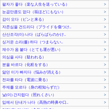
팔자가 좋다（楽な人生を送っている）
>
눈곱만큼도 없다（垢ほどにもない）
>
감이 오다（ピンと来る）
>
자존심을 건드리다（プライドを傷つけ..
>
산산조각(이) 나다（ばらばらのかけ..
>
싱거운 소리(를) 하다（つまらない..
>
재수가 옴 붙다（とても運が悪い）
>
의심을 사다（疑われる）
>
분을 바르다（化粧をする）
>
앓던 이가 빠지다（悩みが消える）
>
전파를 타다（電波に乗る）
>
주제를 모르다（身の程知らずだ）
>
낯(이) 간지럽다（照れくさい）
>
입에서 단내가 나다（高熱の時鼻や口..
>