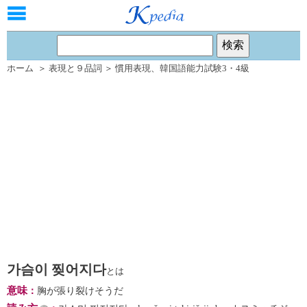
ホーム
＞
表現と９品詞
＞
慣用表現
、
韓国語能力試験3・4級
가슴이 찢어지다
とは
意味
：
胸が張り裂けそうだ