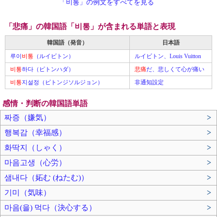
「비통」の例文をすべてを見る
「悲痛」の韓国語「비통」が含まれる単語と表現
韓国語（発音）
日本語
루이
비통
（ルイビトン）
ルイビトン、Louis Vuitton
비통
하다（ピトンハダ）
悲痛
だ、悲しくて心が痛い
비통
지설정（ピトンジソルジョン）
非通知設定
感情・判断の韓国語単語
짜증（嫌気）
>
행복감（幸福感）
>
화딱지（しゃく）
>
마음고생（心労）
>
샘내다（妬む (ねたむ)）
>
기미（気味）
>
마음(을) 먹다（決心する）
>