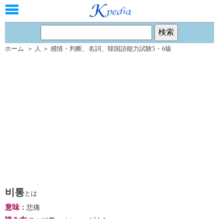
ホーム
＞
人
＞
感情・判断
、
名詞
、
韓国語能力試験5・6級
비통
とは
意味
：
悲痛