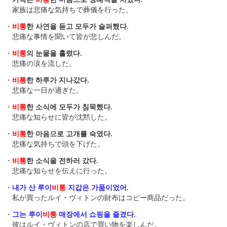
家族は悲痛な気持ちで葬儀を行った。
・
비통
한 사연을 듣고 모두가 슬퍼했다.
悲痛な事情を聞いて皆が悲しんだ。
・
비통
의 눈물을 흘렸다.
悲痛の涙を流した。
・
비통
한 하루가 지나갔다.
悲痛な一日が過ぎた。
・
비통
한 소식에 모두가 침묵했다.
悲痛な知らせに皆が沈黙した。
・
비통
한 마음으로 고개를 숙였다.
悲痛な気持ちで頭を下げた。
・
비통
한 소식을 전하러 갔다.
悲痛な知らせを伝えに行った。
・
내가 산 루이
비통
지갑은 가품이었어.
私が買ったルイ・ヴィトンの財布はコピー商品だった。
・
그는 루이
비통
매장에서 쇼핑을 즐겼다.
彼はルイ・ヴィトンの店で買い物を楽しんだ。