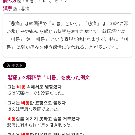
読み方
：
비통、pi-tong、ピトン
漢字
：
悲痛
「悲痛」は韓国語で「비통」という。「悲痛」は、非常に深
い悲しみや痛み を感じる状態を表す言葉です。韓国語では
「비통」 や 「애통」 という表現が使われますが、特に 「비
통」 は強い痛みを伴う感情に使われることが多いです。
「悲痛」の韓国語「비통」を使った例文
・
그는
비통
속에서도 냉정했다.
彼は悲痛の中でも冷静だった。
・
그녀는
비통
한 표정으로 울었다.
彼女は悲痛な表情で泣いた。
・
비통
함을 이기지 못하고 숨을 거두었다.
悲痛に耐えられず息を引き取った。
・
가족은
비통
한 마음으로 장례식을 치렀다.