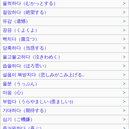
울컥하다（むかっとする）
>
절망하다（絶望する）
>
유감（遺憾）
>
끙끙（くよくよ）
>
빡치다（腹立つ）
>
당혹하다（当惑する）
>
울고불고하다（泣きわめく）
>
씁쓸하다（ほろ苦い）
>
설움이 복받치다（悲しみがこみ上げる..
>
울분（うっぷん）
>
마음（心）
>
부럽다（うらやましい (羨ましい)）
>
기대하다（期待する）
>
심기（ご機嫌）
>
즐거워하다（喜ぶ）
>