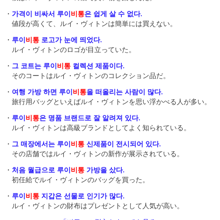
・
가격이 비싸서 루이
비통
은 쉽게 살 수 없다.
値段が高くて、ルイ・ヴィトンは簡単には買えない。
・
루이
비통
로고가 눈에 띄었다.
ルイ・ヴィトンのロゴが目立っていた。
・
그 코트는 루이
비통
컬렉션 제품이다.
そのコートはルイ・ヴィトンのコレクション品だ。
・
여행 가방 하면 루이
비통
을 떠올리는 사람이 많다.
旅行用バッグといえばルイ・ヴィトンを思い浮かべる人が多い。
・
루이
비통
은 명품 브랜드로 잘 알려져 있다.
ルイ・ヴィトンは高級ブランドとしてよく知られている。
・
그 매장에서는 루이
비통
신제품이 전시되어 있다.
その店舗ではルイ・ヴィトンの新作が展示されている。
・
처음 월급으로 루이
비통
가방을 샀다.
初任給でルイ・ヴィトンのバッグを買った。
・
루이
비통
지갑은 선물로 인기가 많다.
ルイ・ヴィトンの財布はプレゼントとして人気が高い。