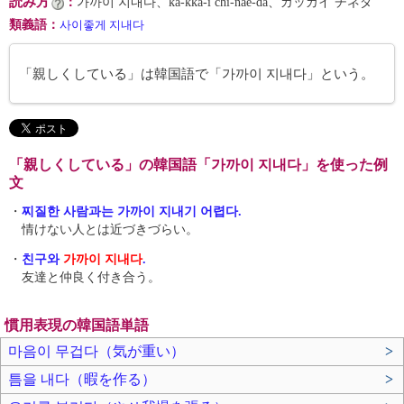
読み方
：
가까이 지내다、ka-kka-i chi-nae-da、カッカイ チネダ
類義語
：
사이좋게 지내다
「親しくしている」は韓国語で「가까이 지내다」という。
「親しくしている」の韓国語「가까이 지내다」を使った例
文
・
찌질한 사람과는 가까이 지내기 어렵다.
情けない人とは近づきづらい。
・
친구와
가까이 지내다
.
友達と仲良く付き合う。
慣用表現の韓国語単語
마음이 무겁다（気が重い）
>
틈을 내다（暇を作る）
>