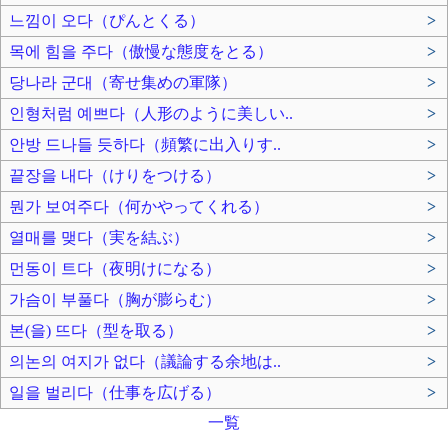
느낌이 오다（ぴんとくる）
>
목에 힘을 주다（傲慢な態度をとる）
>
당나라 군대（寄せ集めの軍隊）
>
인형처럼 예쁘다（人形のように美しい..
>
안방 드나들 듯하다（頻繁に出入りす..
>
끝장을 내다（けりをつける）
>
뭔가 보여주다（何かやってくれる）
>
열매를 맺다（実を結ぶ）
>
먼동이 트다（夜明けになる）
>
가슴이 부풀다（胸が膨らむ）
>
본(을) 뜨다（型を取る）
>
의논의 여지가 없다（議論する余地は..
>
일을 벌리다（仕事を広げる）
>
一覧