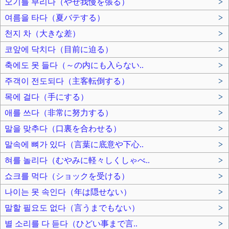
오기를 부리다（やせ我慢を張る）
>
여름을 타다（夏バテする）
>
천지 차（大きな差）
>
코앞에 닥치다（目前に迫る）
>
축에도 못 들다（～の内にも入らない..
>
주객이 전도되다（主客転倒する）
>
목에 걸다（手にする）
>
애를 쓰다（非常に努力する）
>
말을 맞추다（口裏を合わせる）
>
말속에 뼈가 있다（言葉に底意や下心..
>
혀를 놀리다（むやみに軽々しくしゃべ..
>
쇼크를 먹다（ショックを受ける）
>
나이는 못 속인다（年は隠せない）
>
말할 필요도 없다（言うまでもない）
>
별 소리를 다 듣다（ひどい事まで言..
>