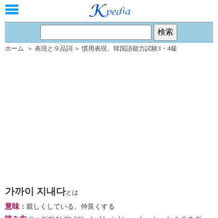
ホーム
＞
表現と９品詞
＞
慣用表現
、
韓国語能力試験3・4級
가까이 지내다
とは
意味
：
親しくしている、仲良くする