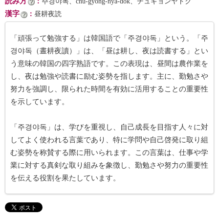
読み方
：
주경야독、chu-gyŏng-nya-dok、チュギョンヤドク
漢字
：
昼耕夜読
「頑張って勉強する」は韓国語で「주경야독」という。「주
경야독（晝耕夜讀）」は、「昼は耕し、夜は読書する」とい
う意味の韓国の四字熟語です。この表現は、昼間は農作業を
し、夜は勉強や読書に励む姿勢を指します。主に、勤勉さや
努力を強調し、限られた時間を有効に活用することの重要性
を示しています。
「주경야독」は、学びを重視し、自己成長を目指す人々に対
してよく使われる言葉であり、特に学問や自己啓発に取り組
む姿勢を称賛する際に用いられます。この言葉は、仕事や学
業に対する真剣な取り組みを象徴し、勤勉さや努力の重要性
を伝える役割を果たしています。