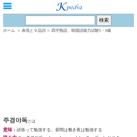
ホーム
＞
表現と９品詞
＞
四字熟語
、
韓国語能力試験5・6級
주경야독
とは
意味
：
頑張って勉強する、昼間は働き夜は勉強する