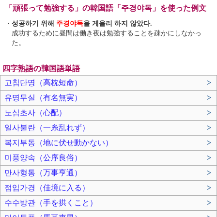
「頑張って勉強する」の韓国語「주경야독」を使った例文
・
성공하기 위해
주경야독
을 게을리 하지 않았다.
成功するために昼間は働き夜は勉強することを疎かにしなかっ
た。
四字熟語の韓国語単語
고침단명（高枕短命）
>
유명무실（有名無実）
>
노심초사（心配）
>
일사불란（一糸乱れず）
>
복지부동（地に伏せ動かない）
>
미풍양속（公序良俗）
>
만사형통（万事亨通）
>
점입가경（佳境に入る）
>
수수방관（手を拱くこと）
>