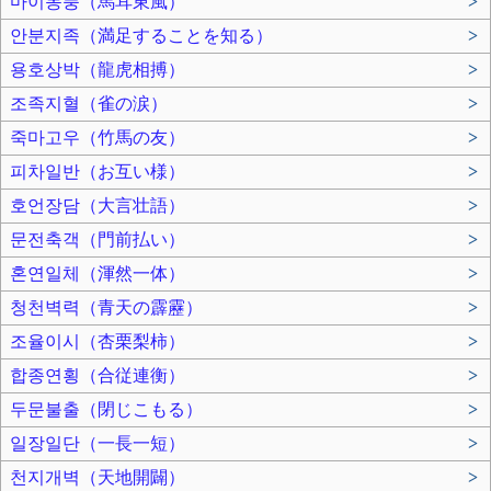
마이동풍（馬耳東風）
>
안분지족（満足することを知る）
>
용호상박（龍虎相搏）
>
조족지혈（雀の涙）
>
죽마고우（竹馬の友）
>
피차일반（お互い様）
>
호언장담（大言壮語）
>
문전축객（門前払い）
>
혼연일체（渾然一体）
>
청천벽력（青天の霹靂）
>
조율이시（杏栗梨柿）
>
합종연횡（合従連衡）
>
두문불출（閉じこもる）
>
일장일단（一長一短）
>
천지개벽（天地開闢）
>