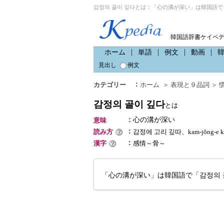
감정의 골이 깊다とは：「心の溝が深い」は韓国語で「
韓国語辞書ケイペ
ホーム
単語
例文
動画
見出し
例文
：
カテゴリー
ホーム
＞
表現と９品詞
＞
감정의 골이 깊다
とは
：
心の溝が深い
意味
：
読み方
감정에 고리 깊따、kam-jŏng-e 
：
漢字
感情～骨～
「心の溝が深い」は韓国語で「감정의 