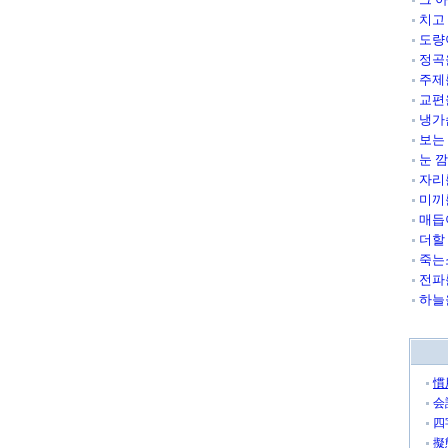
치고
도량
정곡
주제
교편
냉가
보는
눈 
자리
미끼
매듭
더할
죽는
전파
하늘
慣
会
四
擬