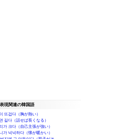
表現関連の韓国語
이 뜨겁다（胸が熱い）
면 길다（話せば長くなる）
리가 크다（自己主張が強い）
니가 넉넉하다（懐が暖かい）
아버지에 그 아들이다（親子がそ..