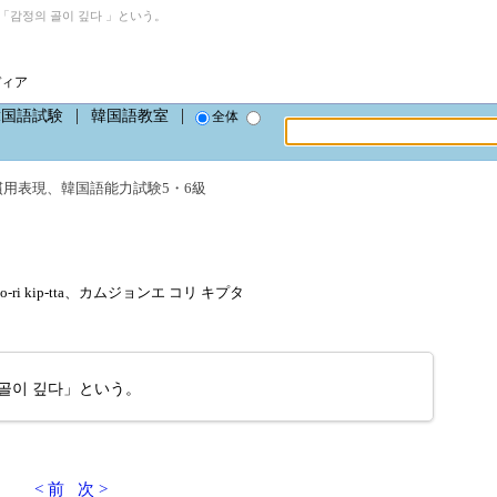
감정의 골이 깊다 」という。
ディア
韓国語試験
韓国語教室
全体
慣用表現
、
韓国語能力試験5・6級
ko-ri kip-tta、カムジョンエ コリ キプタ
골이 깊다」という。
< 前
次 >