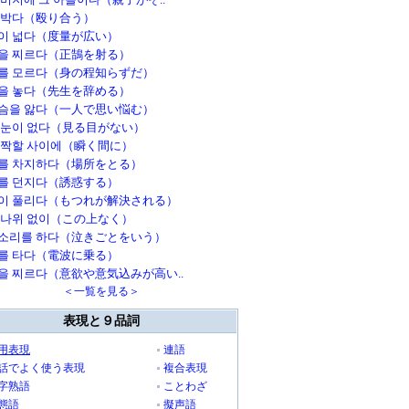
 박다（殴り合う）
이 넓다（度量が広い）
을 찌르다（正鵠を射る）
를 모르다（身の程知らずだ）
을 놓다（先生を辞める）
슴을 앓다（一人で思い悩む）
 눈이 없다（見る目がない）
깜짝할 사이에（瞬く間に）
를 차지하다（場所をとる）
를 던지다（誘惑する）
이 풀리다（もつれが解決される）
 나위 없이（この上なく）
소리를 하다（泣きごとをいう）
를 타다（電波に乗る）
을 찌르다（意欲や意気込みが高い..
＜一覧を見る＞
表現と９品詞
用表現
連語
話でよく使う表現
複合表現
字熟語
ことわざ
態語
擬声語