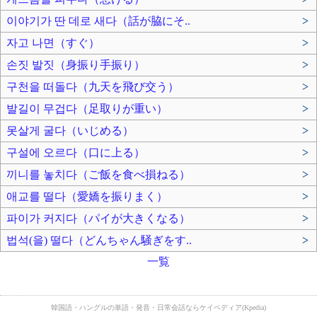
이야기가 딴 데로 새다（話が脇にそ..
>
자고 나면（すぐ）
>
손짓 발짓（身振り手振り）
>
구천을 떠돌다（九天を飛び交う）
>
발길이 무겁다（足取りが重い）
>
못살게 굴다（いじめる）
>
구설에 오르다（口に上る）
>
끼니를 놓치다（ご飯を食べ損ねる）
>
애교를 떨다（愛嬌を振りまく）
>
파이가 커지다（パイが大きくなる）
>
법석(을) 떨다（どんちゃん騒ぎをす..
>
一覧
韓国語・ハングルの単語・発音・日常会話ならケイペディア(Kpedia)