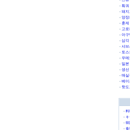
훠궈
돼지
양장
훈제
고로
아구
삼각
샤브
토스
우메
일본
생선
매실
베이
핫도
料
キ
韓
食