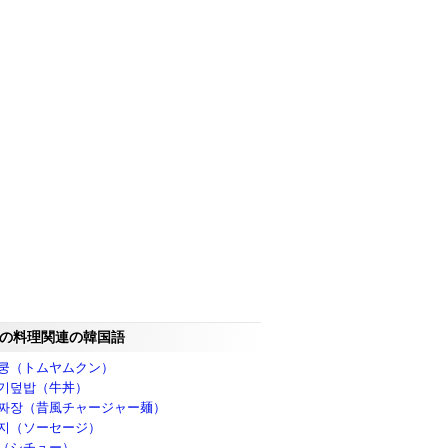
の料理関連の韓国語
쿵（トムヤムクン）
기덮밥（牛丼）
짜장（昔風チャージャー麺）
지（ソーセージ）
（シチュー）