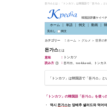
돈가스とは：「トンカツ」は韓国語で「돈가스 」と
韓国語辞書ケイペ
ホーム
単語
例文
動画
見出し
例文
：
カテゴリー
ホーム
＞
グルメ
＞
世界の
돈가스
とは
：
トンカツ
意味
：
読み方
돈까쓰、ton-kka-ssŭ、トンカス
「トンカツ」は韓国語で「돈가스」とい
「トンカツ」の韓国語「돈가스」を使っ
・
역시
돈가스
는 양배추 샐러드와 먹어야