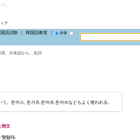
いう。
ディア
韓国語試験
韓国語教室
全体
料理
、
日本語から
、
名詞
う。돈까스, 돈가츠,돈까츠,돈까쓰などもよく使われる。
た例文
 맛있다.