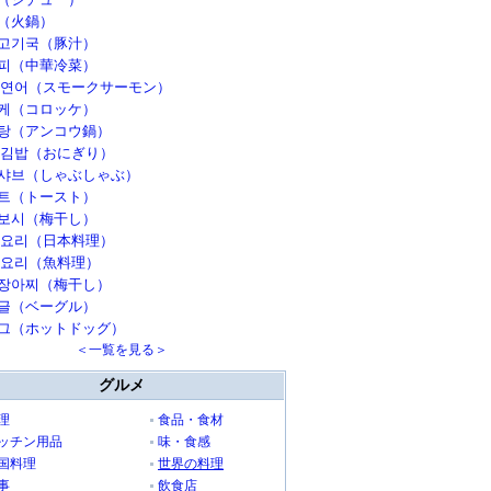
（火鍋）
고기국（豚汁）
피（中華冷菜）
 연어（スモークサーモン）
케（コロッケ）
탕（アンコウ鍋）
 김밥（おにぎり）
샤브（しゃぶしゃぶ）
트（トースト）
보시（梅干し）
 요리（日本料理）
 요리（魚料理）
장아찌（梅干し）
글（ベーグル）
그（ホットドッグ）
＜一覧を見る＞
グルメ
理
食品・食材
ッチン用品
味・食感
国料理
世界の料理
事
飲食店