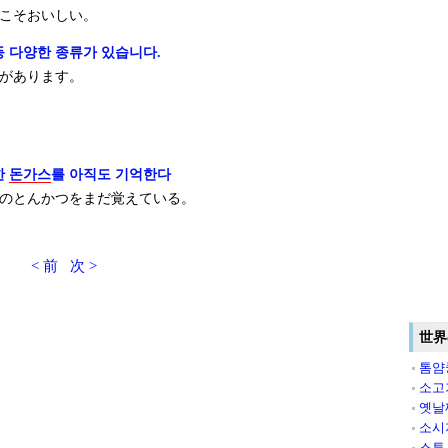
こそおいしい。
등 다양한 종류가 있습니다.
があります。
한
돈가스
를 아직도 기억한다
のとんかつをまだ覚えている。
< 前
次 >
世界
톰얌
소고
옛날
소시
스튜