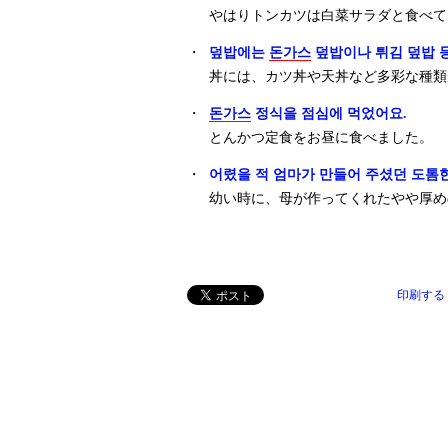
やはりトンカツは白菜サラダと食べて
・
덮밥에는
돈가스
덮밥이나 튀김 덮밥 
丼には、カツ丼や天丼など多彩な種類
・
돈가스
정식을 점심에 먹었어요.
とんかつ定食をお昼に食べました。
・
어렸을 적 엄마가 만들어 주셨던 도톰
幼い時に、母が作ってくれたやや厚め
印刷する