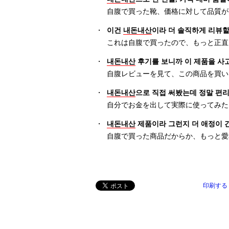
自腹で買った靴、価格に対して品質が
・
이건
내돈내산
이라 더 솔직하게 리뷰할
これは自腹で買ったので、もっと正直
・
내돈내산
후기를 보니까 이 제품을 사
自腹レビューを見て、この商品を買い
・
내돈내산
으로 직접 써봤는데 정말 편
自分でお金を出して実際に使ってみた
・
내돈내산
제품이라 그런지 더 애정이 
自腹で買った商品だからか、もっと愛
印刷する