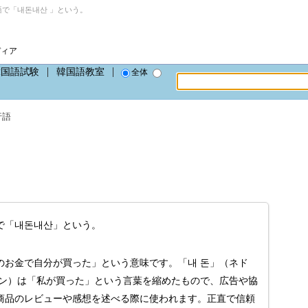
で「내돈내산 」という。
ディア
韓国語試験
韓国語教室
全体
行語
で「내돈내산」という。
のお金で自分が買った」という意味です。「내 돈」（ネド
サン）は「私が買った」という言葉を縮めたもので、広告や協
商品のレビューや感想を述べる際に使われます。正直で信頼