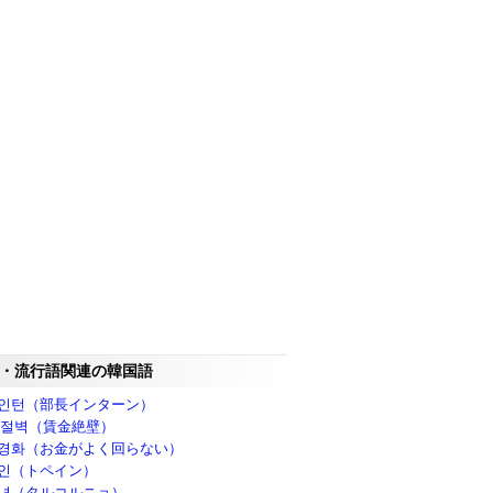
・流行語関連の韓国語
인턴（部長インターン）
 절벽（賃金絶壁）
경화（お金がよく回らない）
인（トペイン）
녀（タルコルニョ）