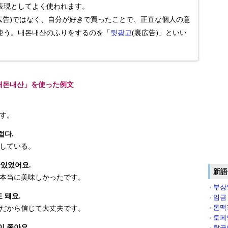
表現としてよく使われます。
広告)ではなく、自分が好きで買ったことで、正直な個人の意
使う。내돈내산のふりをするのを「
뒷광고
(裏広告)」といい
내돈내산」を使った例文
す。
럽다.
している。
맛있었어요.
新語
本当に美味しかったです。
부장
 돼요.
임금
돈맥
だから信じて大丈夫です。
토페
이 좋아요.
탈골