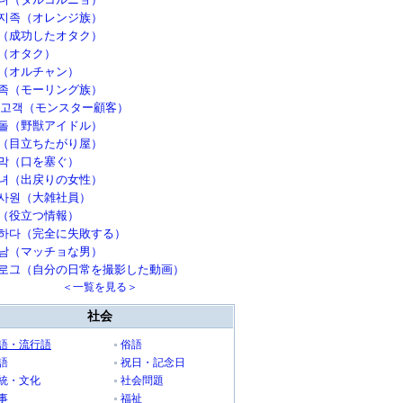
지족（オレンジ族）
（成功したオタク）
（オタク）
（オルチャン）
족（モーリング族）
 고객（モンスター顧客）
돌（野獣アイドル）
（目立ちたがり屋）
막（口を塞ぐ）
녀（出戻りの女性）
사원（大雑社員）
（役立つ情報）
하다（完全に失敗する）
남（マッチョな男）
로그（自分の日常を撮影した動画）
＜一覧を見る＞
社会
語・流行語
俗語
語
祝日・記念日
統・文化
社会問題
事
福祉