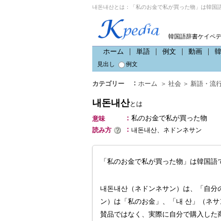
내돈내산とは：「私のお金で私が買った物」は韓国語
韓国語辞書ケイペ
ホーム
単語
例文
動画
見出し
例文
：
カテゴリー
ホーム
＞
社会
＞
新語・流
내돈내산
とは
：
私のお金で私が買った物
意味
：
読み方
내돈내산、ネドンネサン
「私のお金で私が買った物」は韓国語
내돈내산（ネドンネサン）は、「自分
ン）は「私のお金」、「내 산」（ネ
賛品ではなく、実際に自分で購入した