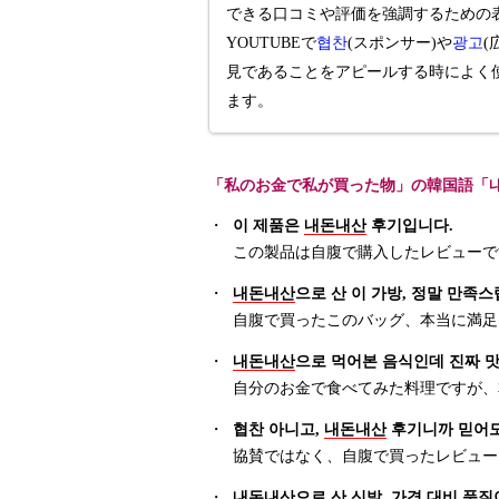
できる口コミや評価を強調するための
YOUTUBEで
협찬
(スポンサー)や
광고
(
見であることをアピールする時によく
ます。
「私のお金で私が買った物」の韓国語「
・
이 제품은
내돈내산
후기입니다.
この製品は自腹で購入したレビューで
・
내돈내산
으로 산 이 가방, 정말 만족스
自腹で買ったこのバッグ、本当に満足
・
내돈내산
으로 먹어본 음식인데 진짜 
自分のお金で食べてみた料理ですが、
・
협찬 아니고,
내돈내산
후기니까 믿어도
協賛ではなく、自腹で買ったレビュー
・
내돈내산
으로 산 신발, 가격 대비 품질