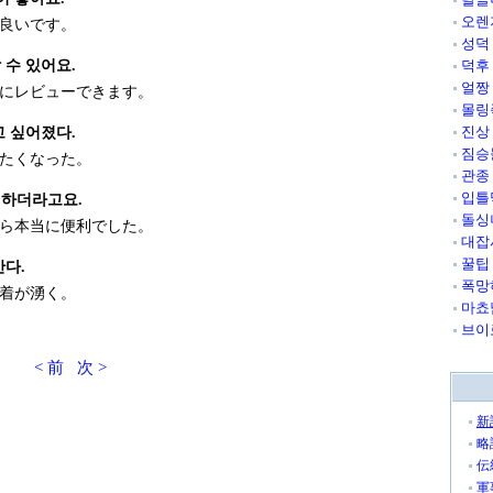
오렌
良いです。
성덕
 수 있어요.
덕후
얼짱
にレビューできます。
몰링
진상
고 싶어졌다.
짐승
たくなった。
관종
입틀
리하더라고요.
돌싱
ら本当に便利でした。
대잡
꿀팁
간다.
폭망
着が湧く。
마쵸
브이
< 前
次 >
新
略
伝
軍