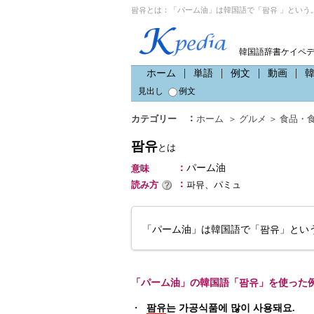
팜유とは：「パーム油」は韓国語で「팜유 」という
韓国語辞書ケイペ
ホーム
単語
例文
動画
見出し
例文
：
カテゴリー
ホーム
＞
グルメ
＞
食品・
팜유
とは
：
パーム油
意味
：
読み方
파뮤、パミュ
「パーム油」は韓国語で「팜유」とい
「パーム油」の韓国語「팜유」を使った
・
팜유
는 가공식품에 많이 사용돼요.