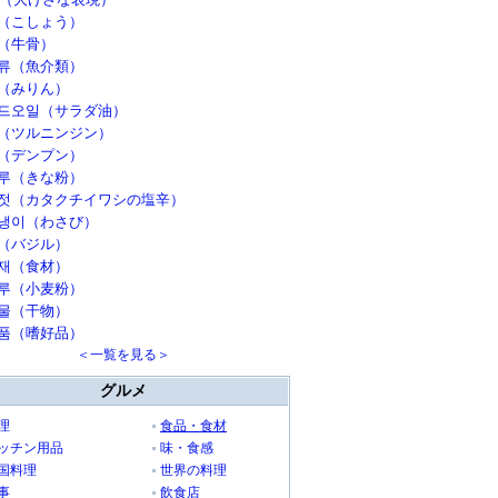
（こしょう）
（牛骨）
류（魚介類）
（みりん）
드오일（サラダ油）
（ツルニンジン）
（デンプン）
루（きな粉）
젓（カタクチイワシの塩辛）
냉이（わさび）
（バジル）
재（食材）
루（小麦粉）
물（干物）
품（嗜好品）
＜一覧を見る＞
グルメ
理
食品・食材
ッチン用品
味・食感
国料理
世界の料理
事
飲食店