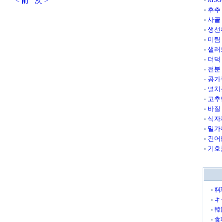
< 前
次 >
후추
사골
생선
미림
샐러
더덕
전분
콩가
멸치
고추
바질
식자
밀가
건어
기호
料
キ
韓
食