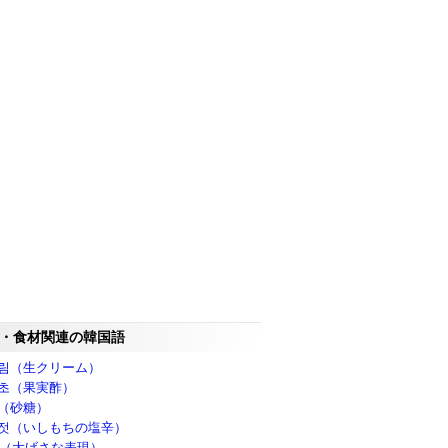
・食材関連の韓国語
림（生クリーム）
초（果実酢）
（砂糖）
젓（いしもちの塩辛）
G（大げさな表現）