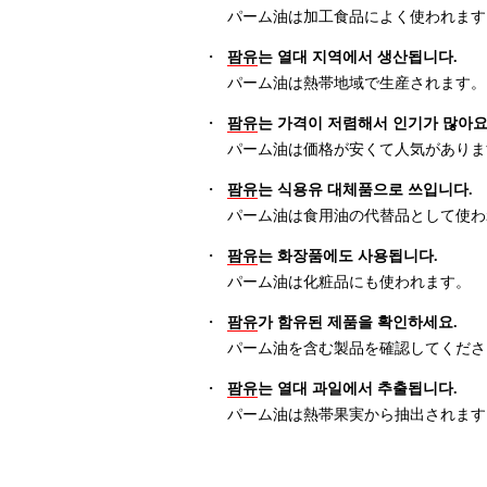
パーム油は加工食品によく使われます
・
팜유
는 열대 지역에서 생산됩니다.
パーム油は熱帯地域で生産されます。
・
팜유
는 가격이 저렴해서 인기가 많아요
パーム油は価格が安くて人気がありま
・
팜유
는 식용유 대체품으로 쓰입니다.
パーム油は食用油の代替品として使わ
・
팜유
는 화장품에도 사용됩니다.
パーム油は化粧品にも使われます。
・
팜유
가 함유된 제품을 확인하세요.
パーム油を含む製品を確認してくださ
・
팜유
는 열대 과일에서 추출됩니다.
パーム油は熱帯果実から抽出されます