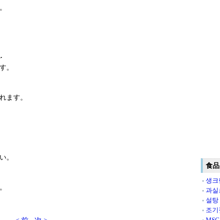
。
.
す。
れます。
い。
食品
생크
。
과실
설탕
조기
MS