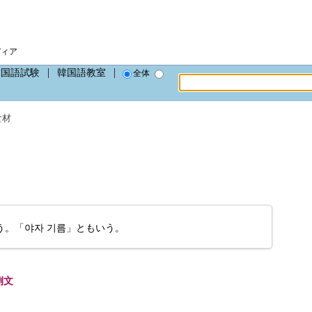
。
ディア
韓国語試験
韓国語教室
全体
食材
う。「야자 기름」ともいう。
例文