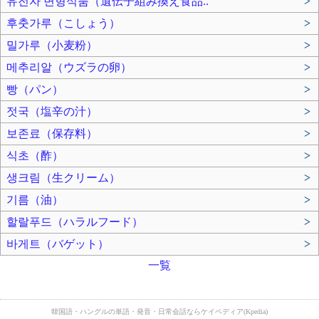
유전자 변형식품（遺伝子組み換え食品..
>
후춧가루（こしょう）
>
밀가루（小麦粉）
>
메추리알（ウズラの卵）
>
빵（パン）
>
젓국（塩辛の汁）
>
보존료（保存料）
>
식초（酢）
>
생크림（生クリーム）
>
기름（油）
>
할랄푸드（ハラルフード）
>
바게트（バゲット）
>
一覧
韓国語・ハングルの単語・発音・日常会話ならケイペディア(Kpedia)