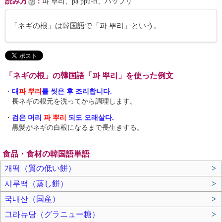
読み方
：
파 뿌리、pa ppu-ri、パップリ
「ネギの根」は韓国語で「파 뿌리」という。
「ネギの根」の韓国語「파 뿌리」を使った例文
・
대
파 뿌리
를 씻은 후 조리합니다.
長ネギの根元を洗ってから調理します。
・
검은 머리
파 뿌리
되도 오래살다.
黒髪がネギの白根になるまで長生きする。
食品・食材の韓国語単語
개떡（質の低い餅）
>
시루떡（蒸し餅）
>
국내산（国産）
>
그라뉴당（グラニュー糖）
>