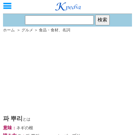
ホーム
＞
グルメ
＞
食品・食材
、
名詞
파 뿌리
とは
意味
：
ネギの根