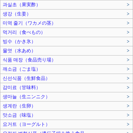
과실초（果実酢）
>
생강（生姜）
>
미역 줄기（ワカメの茎）
>
먹거리（食べもの）
>
빙수（かき氷）
>
물엿（水あめ）
>
식품 매장（食品売り場）
>
깨소금（ごま塩）
>
신선식품（生鮮食品）
>
감미료（甘味料）
>
생마늘（生ニンニク）
>
생계란（生卵）
>
맛소금（味塩）
>
요거트（ヨーグルト）
>