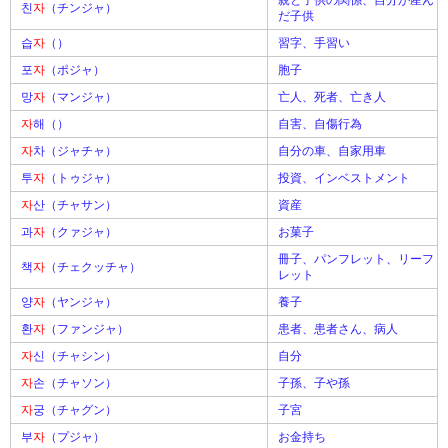
親と子供の関係、自分が産ん
친
자
（チンジャ）
だ子供
습
자
（）
習字、手習い
포
자
（ポジャ）
胞子
망
자
（マンジャ）
亡人、死者、亡き人
자
해（）
自害、自傷行為
자
차（ジャチャ）
自分の車、自家用車
투
자
（トゥジャ）
投資、インベストメント
자
산（チャサン）
資産
과
자
（クァジャ）
お菓子
冊子、パンフレット、リーフ
책
자
（チェクッチャ）
レット
양
자
（ヤンジャ）
養子
환
자
（ファンジャ）
患者、患者さん、病人
자
신（チャシン）
自分
자
손（チャソン）
子孫、子や孫
자
궁（チャグン）
子宮
부
자
（プジャ）
お金持ち