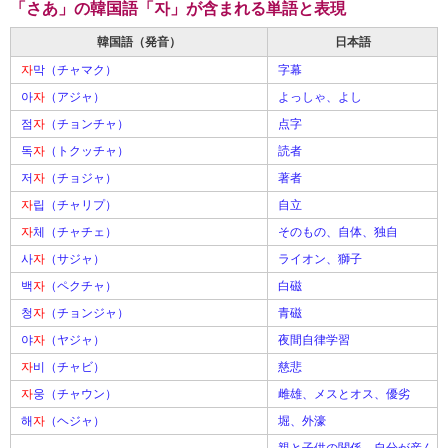
「さあ」の韓国語「자」が含まれる単語と表現
韓国語（発音）
日本語
자
막（チャマク）
字幕
아
자
（アジャ）
よっしゃ、よし
점
자
（チョンチャ）
点字
독
자
（トクッチャ）
読者
저
자
（チョジャ）
著者
자
립（チャリプ）
自立
자
체（チャチェ）
そのもの、自体、独自
사
자
（サジャ）
ライオン、獅子
백
자
（ペクチャ）
白磁
청
자
（チョンジャ）
青磁
야
자
（ヤジャ）
夜間自律学習
자
비（チャビ）
慈悲
자
웅（チャウン）
雌雄、メスとオス、優劣
해
자
（ヘジャ）
堀、外濠