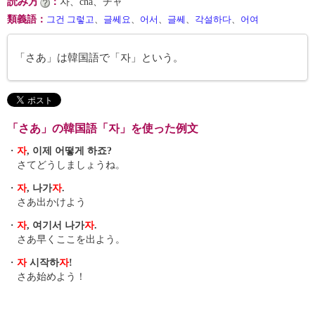
読み方
：
자、cha、チャ
類義語
：
그건 그렇고
、
글쎄요
、
어서
、
글쎄
、
각설하다
、
어여
「さあ」は韓国語で「자」という。
「さあ」の韓国語「자」を使った例文
・
자
, 이제 어떻게 하죠?
さてどうしましょうね。
・
자
, 나가
자
.
さあ出かけよう
・
자
, 여기서 나가
자
.
さあ早くここを出よう。
・
자
시작하
자
!
さあ始めよう！