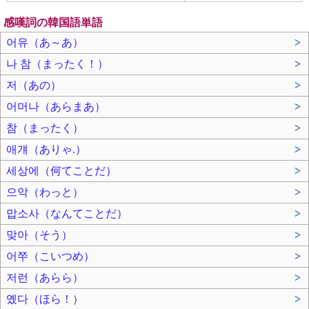
感嘆詞の韓国語単語
어유（あ～あ）
>
나 참（まったく！）
>
저（あの）
>
어머나（あらまあ）
>
참（まったく）
>
애걔（ありゃ.）
>
세상에（何てことだ）
>
으악（わっと）
>
맙소사（なんてことだ）
>
맞아（そう）
>
어쭈（こいつめ）
>
저런（あらら）
>
옜다（ほら！）
>