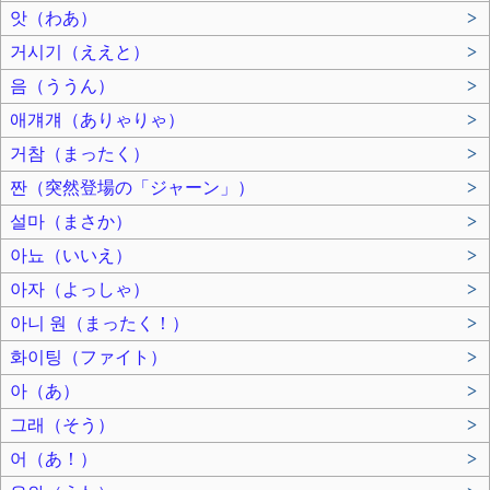
앗（わあ）
>
거시기（ええと）
>
음（ううん）
>
애걔걔（ありゃりゃ）
>
거참（まったく）
>
짠（突然登場の「ジャーン」）
>
설마（まさか）
>
아뇨（いいえ）
>
아자（よっしゃ）
>
아니 원（まったく！）
>
화이팅（ファイト）
>
아（あ）
>
그래（そう）
>
어（あ！）
>