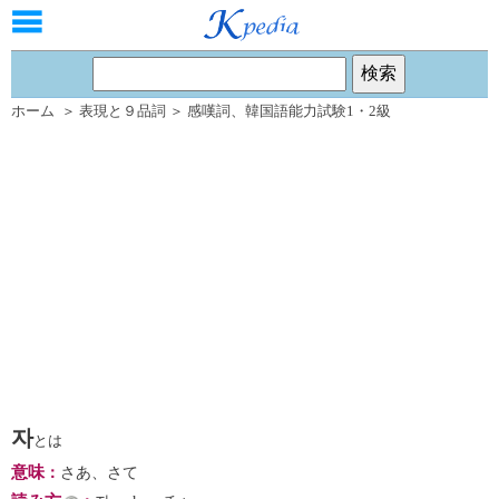
ホーム
＞
表現と９品詞
＞
感嘆詞
、
韓国語能力試験1・2級
자
とは
意味
：
さあ、さて