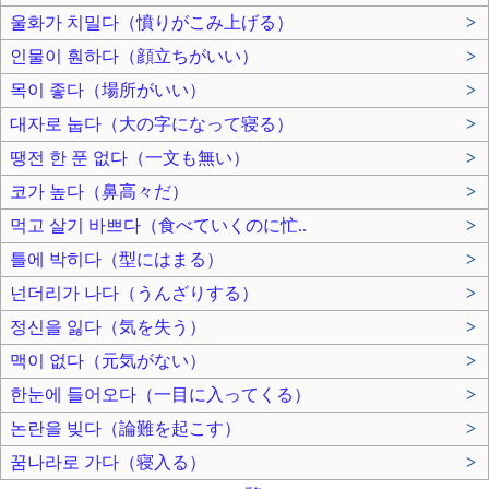
울화가 치밀다（憤りがこみ上げる）
>
인물이 훤하다（顔立ちがいい）
>
목이 좋다（場所がいい）
>
대자로 눕다（大の字になって寝る）
>
땡전 한 푼 없다（一文も無い）
>
코가 높다（鼻高々だ）
>
먹고 살기 바쁘다（食べていくのに忙..
>
틀에 박히다（型にはまる）
>
넌더리가 나다（うんざりする）
>
정신을 잃다（気を失う）
>
맥이 없다（元気がない）
>
한눈에 들어오다（一目に入ってくる）
>
논란을 빚다（論難を起こす）
>
꿈나라로 가다（寝入る）
>