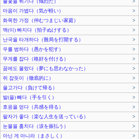
불꽃을 튀기다（熾烈だ）
>
마음이 가볍다（気が軽い）
>
화목한 가정（仲むつまじい家庭）
>
맥(이) 빠지다（拍子ぬけする）
>
난국을 타개하다（難局を打開する）
>
우를 범하다（愚かを犯す）
>
무게를 잡다（格好を付ける）
>
꿈에도 몰랐다（夢にも思わなかった）
>
쥐 잡듯이（徹底的に）
>
울고가다（負けて帰る）
>
발(을) 빼다（手を引く）
>
호응을 얻다（共感を得る）
>
팔자가 좋다（楽な人生を送っている）
>
눈물을 훔치다（涙を振払う）
>
아닌 게 아니라（まさしく）
>