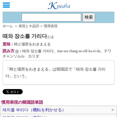
ホーム
＞
表現と９品詞
＞
慣用表現
때와 장소를 가리다
とは
意味
：
時と場所をわきまえる
読み方
：
때와 장소를 가리다、ttae-wa chang-so-rŭl ka-ri-da、テワ
チャンソルル カリダ
「時と場所をわきまえる」は韓国語で「때와 장소를 가리
다」という。
慣用表現の韓国語単語
재치를 부리다（機転を利かせる）
>