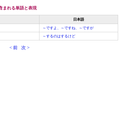
が含まれる単語と表現
日本語
～ですよ、～ですね、～ですが
～するのはするけど
< 前
次 >