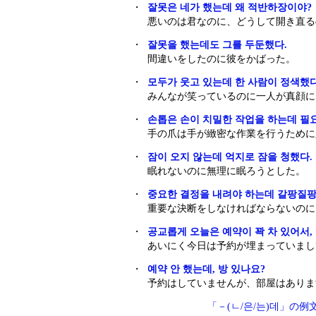
・
잘못은 네가 했는데 왜 적반하장이야?
悪いのは君なのに、どうして開き直る
・
잘못을 했는데도 그를 두둔했다.
間違いをしたのに彼をかばった。
・
모두가 웃고 있는데 한 사람이 정색했다
みんなが笑っているのに一人が真顔に
・
손톱은 손이 치밀한 작업을 하는데 필
手の爪は手が緻密な作業を行うために
・
잠이 오지 않는데 억지로 잠을 청했다.
眠れないのに無理に眠ろうとした。
・
중요한 결정을 내려야 하는데 갈팡질팡
重要な決断をしなければならないのに
・
공교롭게 오늘은 예약이 꽉 차 있어서,
あいにく今日は予約が埋まっていまし
・
예약 안 했는데, 방 있나요?
予約はしていませんが、部屋はありま
「－(ㄴ/은/는)데」の