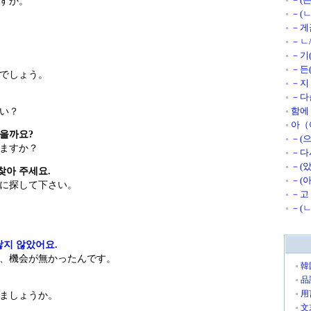
すか。
－(
－게
－ㄴ
－기
－든
でしょう。
－지
－다
함에
い？
아（
있을까요?
－(
ますか？
－다
－(
찾아 주세요.
－(
に探して下さい。
－고
－(
닿지 않았어요.
、機会が無かったんです。
韓
品
用
ましょうか。
文