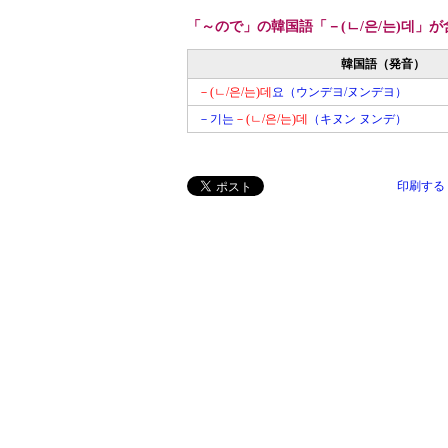
「～ので」の韓国語「－(ㄴ/은/는)데」
韓国語（発音）
－(ㄴ/은/는)데
요（ウンデヨ/ヌンデヨ）
－기는
－(ㄴ/은/는)데
（キヌン ヌンデ）
印刷する