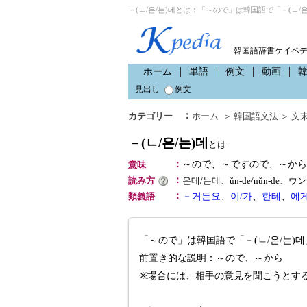
－(ㄴ/은/는)데とは：「～ので」は韓国語で「－(ㄴ/은
韓国語辞書ケイペ
ホーム
単語
例文
動画
見出し
例文
：
カテゴリー
ホーム
＞
韓国語文法
＞
文末
－(ㄴ/은/는)데
とは
：
～ので、～ですので、～から
意味
：
読み方
은데/는데、ŭn-de/nŭn-de、
：
類義語
－거든요
、
이/가
、
한테
、
에
「～ので」は韓国語で「－(ㄴ/은/는)
前置き的な説明：～ので、～から
※場合には、相手の意見を聞こうとす