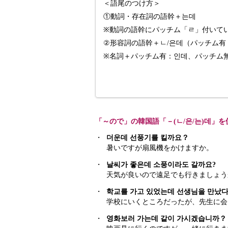
＜語尾のつけ方＞
①動詞・存在詞の語幹＋는데
※動詞の語幹にパッチム「ㄹ」付いて
②形容詞の語幹＋ㄴ/은데（パッチム
※名詞＋パッチム有：인데、パッチム
「～ので」の韓国語「－(ㄴ/은/는)데」
・
더운데 선풍기를 킬까요？
暑いですが扇風機をかけますか。
・
날씨가 좋은데 소풍이라도 갈까요?
天気が良いので遠足でも行きましょう
・
학교를 가고 있었는데 선생님을 만났다
学校にいくところだったが、先生に会
・
영화보러 가는데 같이 가시겠습니까？