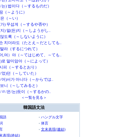
ㄴ/는) 법이다（～するものだ）
끔（～ように）
/은（～い）
(가) 무섭게（～するや否や）
(지) 말(든)지（～しようがし..
 않도록（～しないように）
손 치더라도（たとえ～だとしても..
 딸라（するにつれて）
어,여）야（～てはじめて、～ても..
으)로 말미암아（～によって）
시피（～するとおり）
았/었)던（～していた）
아/어)서가 아니다（～からでは..
 보니（～してみると）
ㄴ/ㄹ/은/는)듯이（～するかの..
＜一覧を見る＞
韓国語文法
国語
ハングル文字
詞
体言
言
文末表現(連結)
末表現(終結)