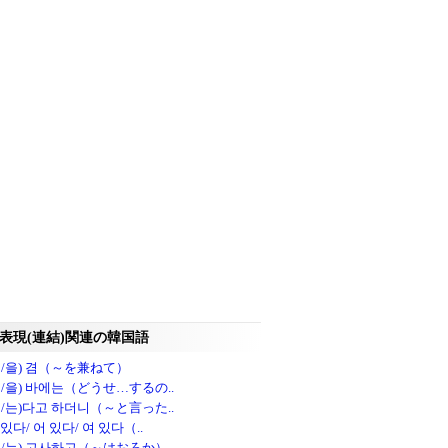
表現(連結)関連の韓国語
ㄹ/을) 겸（～を兼ねて）
ㄹ/을) 바에는（どうせ…するの..
ㄴ/는)다고 하더니（～と言った..
있다/ 어 있다/ 여 있다（..
은/는) 고사하고（～はおろか）