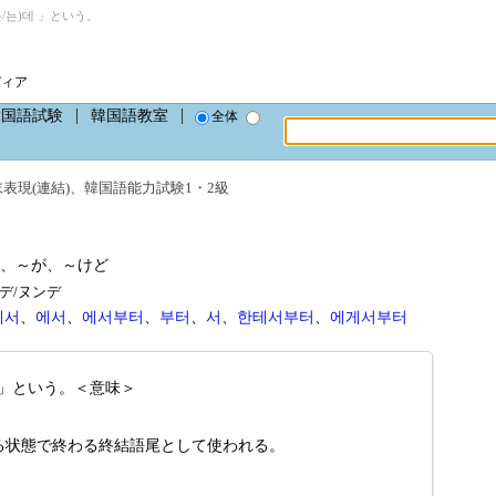
/는)데 」という。
ディア
韓国語試験
韓国語教室
全体
表現(連結)
、
韓国語能力試験1・2級
、～が、～けど
ウンデ/ヌンデ
게서
、
에서
、
에서부터
、
부터
、
서
、
한테서부터
、
에게서부터
데」という。＜意味＞
る状態で終わる終結語尾として使われる。