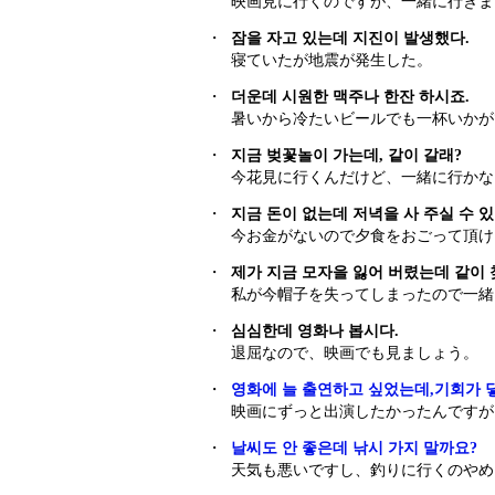
映画見に行くのですが、一緒に行きま
・
잠을 자고 있는데 지진이 발생했다.
寝ていたが地震が発生した。
・
더운데 시원한 맥주나 한잔 하시죠.
暑いから冷たいビールでも一杯いかが
・
지금 벚꽃놀이 가는데, 같이 갈래?
今花見に行くんだけど、一緒に行かな
・
지금 돈이 없는데 저녁을 사 주실 수 
今お金がないので夕食をおごって頂け
・
제가 지금 모자을 잃어 버렸는데 같이 
私が今帽子を失ってしまったので一緒
・
심심한데 영화나 봅시다.
退屈なので、映画でも見ましょう。
・
영화에 늘 출연하고 싶었는데,기회가 
映画にずっと出演したかったんですが
・
날씨도 안 좋은데 낚시 가지 말까요?
天気も悪いですし、釣りに行くのやめ