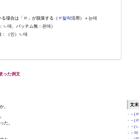
いる場合は「ㄹ」が脱落する（
ㄹ탈락
活用）＋는데
有：ㄴ데、パッチム無：은데）
無：（인）ㄴ데
を使った例文
文末
か。
－(
.
－(
った。
－(
－아 
－(