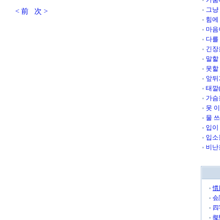
그냥
< 前
次 >
힘에
마음
다를
긴장
말할
못할
앞뒤
태깔
가슴
못 
물 
입이
입소
비난
慣
会
四
擬