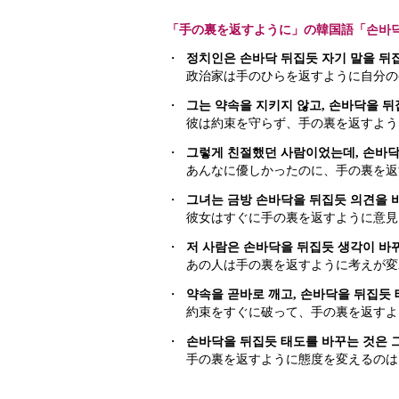
「手の裏を返すように」の韓国語「손바닥
・
정치인은 손바닥 뒤집듯 자기 말을 뒤
政治家は手のひらを返すように自分の
・
그는 약속을 지키지 않고, 손바닥을 뒤
彼は約束を守らず、手の裏を返すよう
・
그렇게 친절했던 사람이었는데, 손바닥
あんなに優しかったのに、手の裏を返
・
그녀는 금방 손바닥을 뒤집듯 의견을 
彼女はすぐに手の裏を返すように意見
・
저 사람은 손바닥을 뒤집듯 생각이 바뀌
あの人は手の裏を返すように考えが変
・
약속을 곧바로 깨고, 손바닥을 뒤집듯 
約束をすぐに破って、手の裏を返すよ
・
손바닥을 뒤집듯 태도를 바꾸는 것은 
手の裏を返すように態度を変えるのは