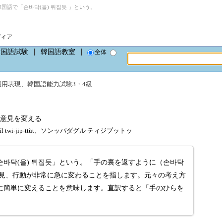
国語で「손바닥(을) 뒤집듯 」という。
ディア
韓国語試験
韓国語教室
全体
慣用表現
、
韓国語能力試験3・4級
意見を変える
ŭl twi-jip-ttŭt、ソンッパダグル ティジプットッ
바닥(을) 뒤집듯」という。「手の裏を返すように（손바닥
意見、行動が非常に急に変わることを指します。元々の考え方
に簡単に変えることを意味します。直訳すると「手のひらを