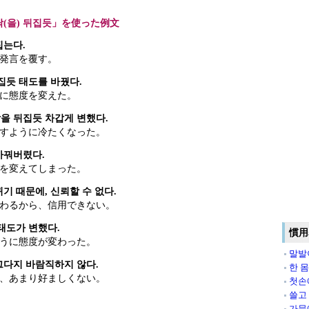
(을) 뒤집듯」を使った例文
집는다.
発言を覆す。
집듯 태도를 바꿨다.
に態度を変えた。
을 뒤집듯 차갑게 변했다.
すように冷たくなった。
바꿔버렸다.
を変えてしまった。
기 때문에, 신뢰할 수 없다.
わるから、信用できない。
태도가 변했다.
慣用
うに態度が変わった。
말발
그다지 바람직하지 않다.
한 
、あまり好ましくない。
첫손
쓸고
가뭄