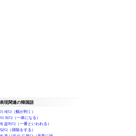
表現関連の韓国語
이 세다（幅が利く）
몸이 되다（一体になる）
에 꼽히다（一番といわれる）
 닦다（掃除をする）
에 콩 나듯이 드물다（非常に珍..