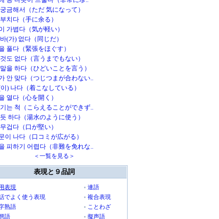
 궁금해서（ただ 気になって）
 부치다（手に余る）
이 가볍다（気が軽い）
 바(가) 없다（同じだ）
을 풀다（緊張をほぐす）
 것도 없다（言うまでもない）
 말을 하다（ひどいことを言う）
가 안 맞다（つじつまが合わない..
(이) 나다（着こなしている）
을 열다（心を開く）
이기는 척（こらえることができず..
쓰듯 하다（湯水のように使う）
 무겁다（口が堅い）
문이 나다（口コミが広がる）
을 피하기 어렵다（非難を免れな..
＜一覧を見る＞
表現と９品詞
用表現
連語
話でよく使う表現
複合表現
字熟語
ことわざ
態語
擬声語