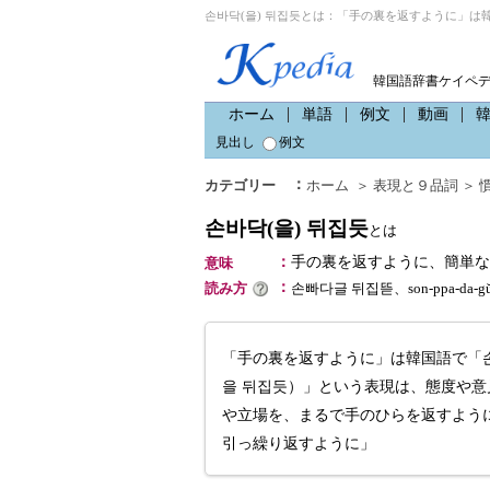
손바닥(을) 뒤집듯とは：「手の裏を返すように」は韓
韓国語辞書ケイペ
ホーム
単語
例文
動画
見出し
例文
：
カテゴリー
ホーム
＞
表現と９品詞
＞
손바닥(을) 뒤집듯
とは
：
手の裏を返すように、簡単な
意味
：
読み方
손빠다글 뒤집뜯、son-ppa-da-g
「手の裏を返すように」は韓国語で「손
을 뒤집듯）」という表現は、態度や
や立場を、まるで手のひらを返すよう
引っ繰り返すように」