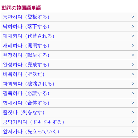
動詞の韓国語単語
등판하다（登板する）
>
낙하하다（落下する）
>
대체되다（代替される）
>
개폐하다（開閉する）
>
헌정하다（献呈する）
>
완성하다（完成する）
>
비옥하다（肥沃だ）
>
파괴되다（破壊される）
>
필독하다（必読する）
>
합체하다（合体する）
>
줄짓다（列をなす）
>
콩닥거리다（ドキドキする）
>
앞서가다（先立っていく）
>