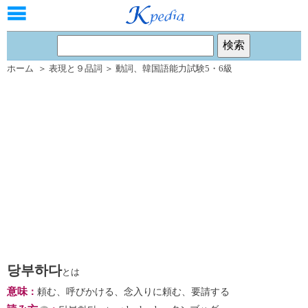
ホーム
＞
表現と９品詞
＞
動詞
、
韓国語能力試験5・6級
당부하다
とは
意味
：
頼む、呼びかける、念入りに頼む、要請する