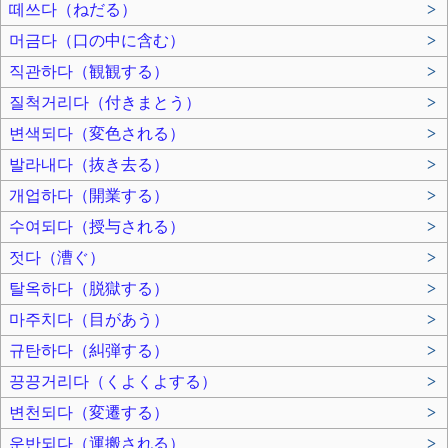
떼쓰다（ねだる）
>
머금다（口の中に含む）
>
직관하다（観観する）
>
질척거리다（付きまとう）
>
변색되다（変色される）
>
발라내다（抜き去る）
>
개업하다（開業する）
>
수여되다（授与される）
>
젓다（漕ぐ）
>
탈옥하다（脱獄する）
>
마주치다（目があう）
>
규탄하다（糾弾する）
>
끙끙거리다（くよくよする）
>
변천되다（変遷する）
>
운반되다（運搬される）
>