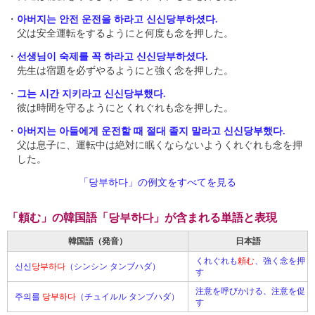
・
아버지는 안전 운전을 하라고 신신당부하셨다.
父は安全運転をするようにと何度も念を押した。
・
선생님이 숙제를 꼭 하라고 신신당부하셨다.
先生は宿題を必ずやるようにと強く念を押した。
・
그는 시간 지키라고 신신당부했다.
彼は時間を守るようにとくれぐれも念を押した。
・
아버지는 아들에게 운전할 때 절대 졸지 말라고 신신당부했다.
父は息子に、運転中は絶対に眠くならないようくれぐれも念を押
した。
「당부하다」の例文をすべてを見る
「頼む」の韓国語「당부하다」が含まれる単語と表現
韓国語（発音）
日本語
くれぐれも
頼む
、強く念を押
신신
당부하다
（シンシン タンブハダ）
す
注意を呼びかける、注意を促
주의를
당부하다
（チュイルル タンブハダ）
す