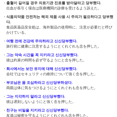
・
출혈이 길어질 경우 의료기관 진료를 받아달라고 당부했다.
出血が長引く場合は医療機関の診療を受けるよう訴えた。
・
식품의약품 안전처는 해외 제품 사용 시 주의가 필요하다고 당부했
다.
食品医薬品安全処は、海外製品の使用時に、注意が必要だと呼び
かけている。
・
여행 전에 건강에 주의하라고 신신당부했다.
旅行前に健康に注意するようにとくれぐれも念を押した。
・
그는 약속 시간을 꼭 지키라고 신신당부했다.
彼は約束の時間を必ず守るようにと念を押した。
・
회사에서는 보안 유지에 대해 신신당부했다.
会社ではセキュリティの維持について強く念を押した。
・
부모님은 몸 조심하라고 신신당부하셨다.
両親は体に気をつけるようにとくれぐれも念を押した。
・
그는 지각하지 말라고 신신당부했다.
彼は遅刻しないようにと強く念を押した。
・
친구는 비밀을 지키라고 신신당부했다.
友達は秘密を守るようにとくれぐれも念を押した。