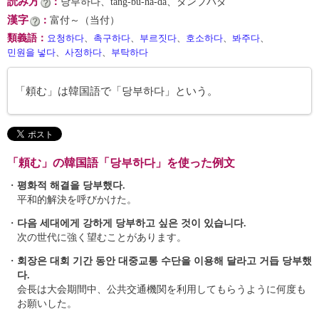
読み方
：
당부하다、tang-bu-ha-da、タンブハダ
漢字
：
富付～（当付）
類義語
：
요청하다
、
촉구하다
、
부르짓다
、
호소하다
、
봐주다
、
민원을 넣다
、
사정하다
、
부탁하다
「頼む」は韓国語で「당부하다」という。
「頼む」の韓国語「당부하다」を使った例文
・
평화적 해결을 당부했다.
平和的解決を呼びかけた。
・
다음 세대에게 강하게 당부하고 싶은 것이 있습니다.
次の世代に強く望むことがあります。
・
회장은 대회 기간 동안 대중교통 수단을 이용해 달라고 거듭 당부했
다.
会長は大会期間中、公共交通機関を利用してもらうように何度も
お願いした。