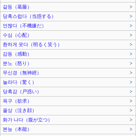
갈등（葛藤）
>
당혹스럽다（当惑する）
>
언짢다（不機嫌だ）
>
수심（心配）
>
환하게 웃다（明るく笑う）
>
감동（感動）
>
분노（怒り）
>
무신경（無神經）
>
놀라다（驚く）
>
당혹감（戸惑い）
>
욕구（欲求）
>
울상（泣き顔）
>
화가 나다（腹が立つ）
>
본능（本能）
>