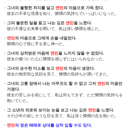
・
그녀의 불행한 처지를 알고
연민
의 마음으로 가득 찼다.
彼女の不幸な境遇を知り、憐憫の気持ちでいっぱいになった。
・
그의 불운한 일을 듣고 나는 깊은
연민
을 느꼈다.
彼の不運な出来事を聞いて、私は深い憐憫を感じた。
・
연민
의 마음으로 그에게 손을 내밀었다.
憐憫の心で彼に手を差し伸べた。
・
그녀의 상처받은 마음에
연민
을 느끼지 않을 수 없었다.
彼女の傷ついた心に憐憫を感じずにはいられなかった。
・
그녀의 순수한 미소를 보고
연민
의 마음이 생겼다.
彼女の無邪気な笑顔を見て、憐憫の気持ちが湧いてきた。
・
그녀의 고통 앞에서 나는 아무것도 할 수 없고 그저
연민
의 마음만
가졌다.
彼女の苦しみを前にして、私は何もできず、ただ憐憫の気持ちを
抱いていた。
・
그 소년의 외로워 보이는 눈을 보고 나는 깊은
연민
을 느꼈다.
その少年の寂しそうな目を見て、私は深く憐憫の念を抱いた。
・
연민
의 정은 때때로 상대를 상처 입힐 수도 있다.