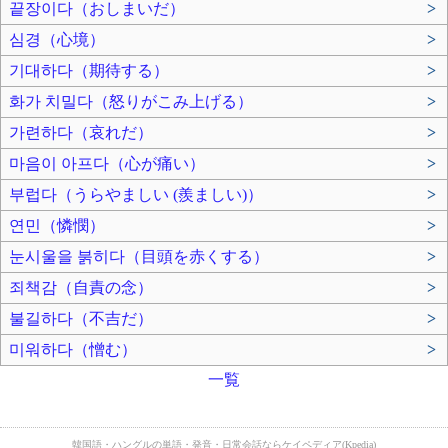
끝장이다（おしまいだ）
>
심경（心境）
>
기대하다（期待する）
>
화가 치밀다（怒りがこみ上げる）
>
가련하다（哀れだ）
>
마음이 아프다（心が痛い）
>
부럽다（うらやましい (羨ましい)）
>
연민（憐憫）
>
눈시울을 붉히다（目頭を赤くする）
>
죄책감（自責の念）
>
불길하다（不吉だ）
>
미워하다（憎む）
>
一覧
韓国語・ハングルの単語・発音・日常会話ならケイペディア(Kpedia)