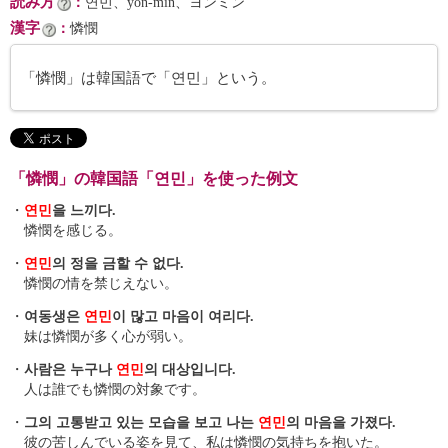
読み方
：
연민、yŏn-min、ヨンミン
漢字
：
憐憫
「憐憫」は韓国語で「연민」という。
「憐憫」の韓国語「연민」を使った例文
・
연민
을 느끼다.
憐憫を感じる。
・
연민
의 정을 금할 수 없다.
憐憫の情を禁じえない。
・
여동생은
연민
이 많고 마음이 여리다.
妹は憐憫が多く心が弱い。
・
사람은 누구나
연민
의 대상입니다.
人は誰でも憐憫の対象です。
・
그의 고통받고 있는 모습을 보고 나는
연민
의 마음을 가졌다.
彼の苦しんでいる姿を見て、私は憐憫の気持ちを抱いた。