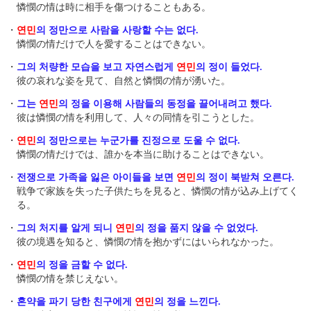
憐憫の情は時に相手を傷つけることもある。
・
연민
의 정만으로 사람을 사랑할 수는 없다.
憐憫の情だけで人を愛することはできない。
・
그의 처량한 모습을 보고 자연스럽게
연민
의 정이 들었다.
彼の哀れな姿を見て、自然と憐憫の情が湧いた。
・
그는
연민
의 정을 이용해 사람들의 동정을 끌어내려고 했다.
彼は憐憫の情を利用して、人々の同情を引こうとした。
・
연민
의 정만으로는 누군가를 진정으로 도울 수 없다.
憐憫の情だけでは、誰かを本当に助けることはできない。
・
전쟁으로 가족을 잃은 아이들을 보면
연민
의 정이 북받쳐 오른다.
戦争で家族を失った子供たちを見ると、憐憫の情が込み上げてく
る。
・
그의 처지를 알게 되니
연민
의 정을 품지 않을 수 없었다.
彼の境遇を知ると、憐憫の情を抱かずにはいられなかった。
・
연민
의 정을 금할 수 없다.
憐憫の情を禁じえない。
・
혼약을 파기 당한 친구에게
연민
의 정을 느낀다.