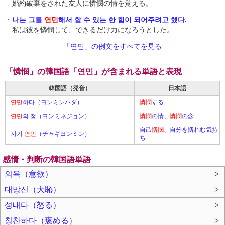
婚約破棄をされた友人に憐憫の情を覚える。
・
나는 그를
연민
해서 할 수 있는 한 힘이 되어주려고 했다.
私は彼を憐憫して、できるだけ力になろうとした。
「연민」の例文をすべてを見る
「憐憫」の韓国語「연민」が含まれる単語と表現
韓国語（発音）
日本語
연민
하다（ヨンミンハダ）
憐憫
する
연민
의 정（ヨンミネジョン）
憐憫
の情、
憐憫
の念
自己
憐憫
、自分を憐れむ気持
자기
연민
（チャギヨンミン）
ち
感情・判断の韓国語単語
의욕（意欲）
>
대망신（大恥）
>
성내다（怒る）
>
칭찬하다（褒める）
>