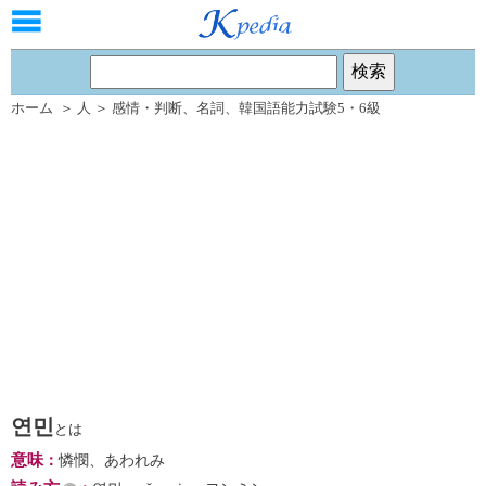
ホーム
＞
人
＞
感情・判断
、
名詞
、
韓国語能力試験5・6級
연민
とは
意味
：
憐憫、あわれみ