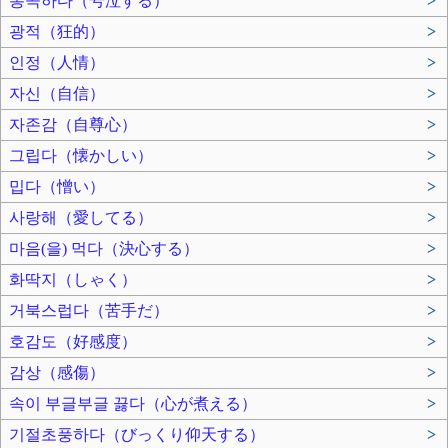
통곡하다（号泣する）
>
광적（狂的）
>
인정（人情）
>
자신（自信）
>
자존감（自尊心）
>
그립다（懐かしい）
>
밉다（憎い）
>
사랑해（愛してる）
>
마음(을) 먹다（決心する）
>
화딱지（しゃく）
>
거북스럽다（苦手だ）
>
호감도（好感度）
>
감상（感傷）
>
속이 부글부글 끓다（心が煮える）
>
기절초풍하다（びっくり仰天する）
>