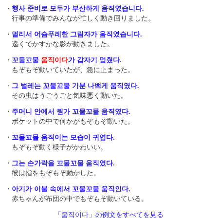
・
행사 준비로 모두가 부산하게 움직였습니다.
行事の準備でみんなが忙しく動き回りました。
・
멀리서 어슴푸레한 그림자가 움직였습니다.
遠くでかすかな影が動きました。
・
꼬물꼬물
움직이다
가 갑자기 멈췄다.
もぞもぞ動いていたが、急に止まった。
・
그 벌레는 꼬물꼬물 기분 나쁘게 움직였다.
その虫はうごうごと気味悪く動いた。
・
주머니 안에서 뭔가 꼬물꼬물 움직였다.
ポケットの中で何かがもぞもぞ動いた。
・
꼬물꼬물 움직이는 모습이 귀엽다.
もぞもぞ動く様子がかわいい。
・
그는 손가락을 꼬물꼬물 움직였다.
彼は指をもぞもぞ動かした。
・
아기가 이불 속에서 꼬물꼬물 움직인다.
赤ちゃんが布団の中でもぞもぞ動いている。
「움직이다」の例文をすべてを見る