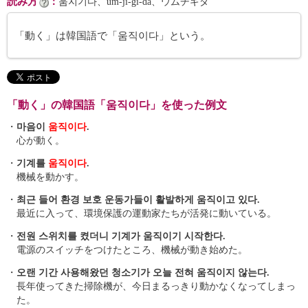
読み方
：
움지기다、um-ji-gi-da、ウムチギダ
「動く」は韓国語で「움직이다」という。
「動く」の韓国語「움직이다」を使った例文
・
마음이
움직이다
.
心が動く。
・
기계를
움직이다
.
機械を動かす。
・
최근 들어 환경 보호 운동가들이 활발하게 움직이고 있다.
最近に入って、環境保護の運動家たちが活発に動いている。
・
전원 스위치를 켰더니 기계가 움직이기 시작한다.
電源のスイッチをつけたところ、機械が動き始めた。
・
오랜 기간 사용해왔던 청소기가 오늘 전혀 움직이지 않는다.
長年使ってきた掃除機が、今日まるっきり動かなくなってしまっ
た。