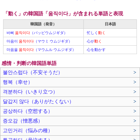
「動く」の韓国語「움직이다」が含まれる単語と表現
韓国語（発音）
日本語
바삐
움직이다
（パッピウムジギダ）
忙しく
動く
마음이
움직이다
（マウミ ウムジギダ）
心が
動く
마음을
움직이다
（マウムル ウムジギダ）
心を動かす
感情・判断の韓国語単語
불안스럽다（不安そうだ）
>
행복（幸せ）
>
격분하다（いきり立つ）
>
달갑지 않다（ありがたくない）
>
공상하다（空想する）
>
증오감（憎悪感）
>
고민거리（悩みの種）
>