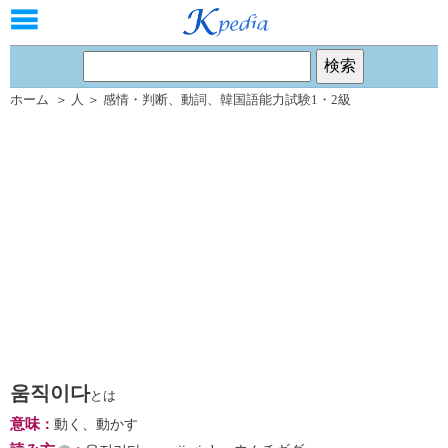
ホーム
＞
人
＞
感情・判断
、
動詞
、
韓国語能力試験1・2級
움직이다
とは
意味
：
動く、動かす