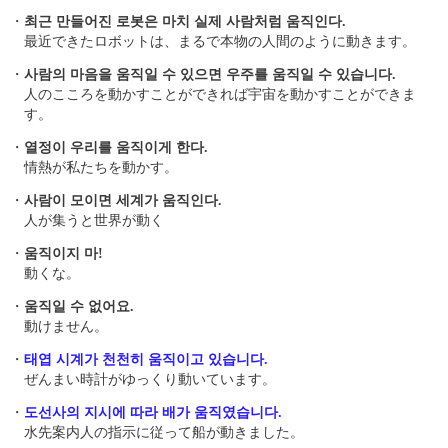
・
최근 만들어진 로봇은 마치 실제 사람처럼 움직인다.
最近できたロボットは、まるで本物の人間のように動きます。
・
사람의 마음을 움직일 수 있으면 우주를 움직일 수 있습니다.
人のこころを動かすことができれば宇宙を動かすことができま
す。
・
열정이 우리를 움직이게 한다.
情熱が私たちを動かす。
・
사람이 모이면 세계가 움직인다.
人が集うと世界が動く
・
움직이지 마!
動くな。
・
움직일 수 없어요.
動けません。
・
태엽 시계가 천천히 움직이고 있습니다.
ぜんまい時計がゆっくり動いています。
・
도선사의 지시에 따라 배가 움직였습니다.
水先案内人の指示に従って船が動きました。