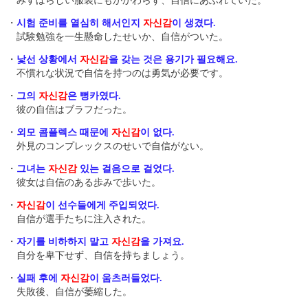
みすぼらしい服装にもかかわらず、自信にあふれていた。
・
시험 준비를 열심히 해서인지
자신감
이 생겼다.
試験勉強を一生懸命したせいか、自信がついた。
・
낯선 상황에서
자신감
을 갖는 것은 용기가 필요해요.
不慣れな状況で自信を持つのは勇気が必要です。
・
그의
자신감
은 뻥카였다.
彼の自信はブラフだった。
・
외모 콤플렉스 때문에
자신감
이 없다.
外見のコンプレックスのせいで自信がない。
・
그녀는
자신감
있는 걸음으로 걸었다.
彼女は自信のある歩みで歩いた。
・
자신감
이 선수들에게 주입되었다.
自信が選手たちに注入された。
・
자기를 비하하지 말고
자신감
을 가져요.
自分を卑下せず、自信を持ちましょう。
・
실패 후에
자신감
이 움츠러들었다.
失敗後、自信が萎縮した。