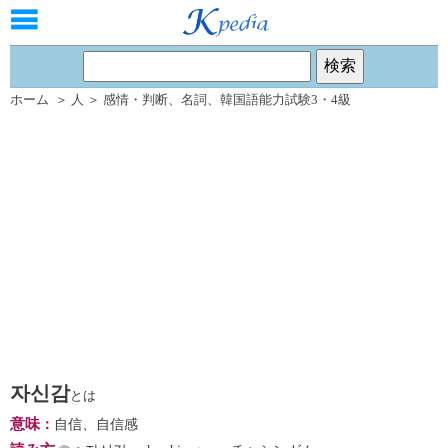
ホーム
＞
人
＞
感情・判断
、
名詞
、
韓国語能力試験3・4級
자신감
とは
意味
：
自信、自信感