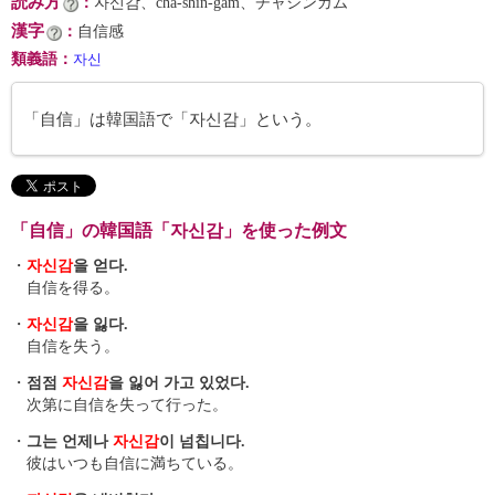
読み方
：
자신감、cha-shin-gam、チャシンガム
漢字
：
自信感
類義語
：
자신
「自信」は韓国語で「자신감」という。
「自信」の韓国語「자신감」を使った例文
・
자신감
을 얻다.
自信を得る。
・
자신감
을 잃다.
自信を失う。
・
점점
자신감
을 잃어 가고 있었다.
次第に自信を失って行った。
・
그는 언제나
자신감
이 넘칩니다.
彼はいつも自信に満ちている。