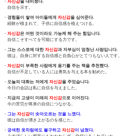
・
자신감
을 내비쳤다.
自信を示す。
・
경험들이 쌓여 아이들에게
자신감
을 심어준다.
経験が積まれて、子供に自信感を植えつける。
・
자신감
은 어떤 것이라도 가능케 해 주는 힘입니다.
自信こそすべてを可能にする力です。
・
그는 스스로에 대한
자신감
과 자부심이 엄청난 사람입니다.
彼は、自身に対する自信感と自負心がとてつもない人です。
・
자신감
이 부족한 사람에게 용기를 주는 책을 추천했다.
自信が不足している人には勇気を与える本を勧めた。
・
오늘의 대화는 저에게
자신감
을 주었습니다.
今日の会話は私に自信を与えました。
・
지금의 고생이 미래의
자신감
으로 이어진다.
今の苦労が将来の自信につながる。
・
그는
자신감
이 솟아오르는 것을 느꼈다.
彼は自信が湧き上がるのを感じた。
・
궁색한 옷차림에도 불구하고
자신감
이 넘쳤다.