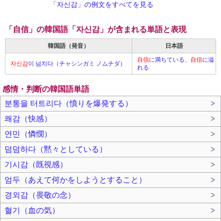
「자신감」の例文をすべてを見る
「自信」の韓国語「자신감」が含まれる単語と表現
韓国語（発音）
日本語
自信
に満ちている、
自信
に溢
자신감
이 넘치다（チャシンガミ ノムチダ）
れる
感情・判断の韓国語単語
분통을 터트리다（憤りを爆発する）
>
쾌감（快感）
>
연민（憐憫）
>
덤덤하다（黙々としている）
>
기시감（既視感）
>
엄두（あえて何かをしようとすること）
>
경외감（畏敬の念）
>
혈기（血の気）
>