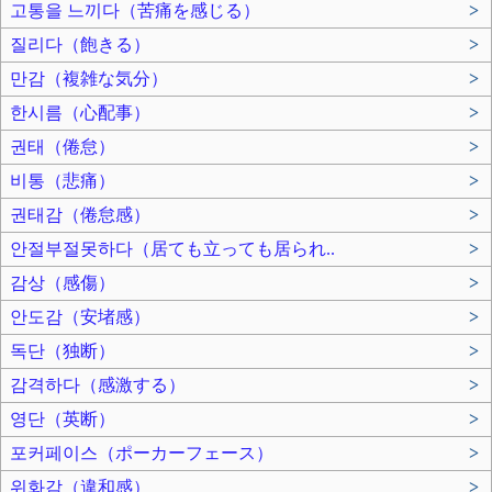
고통을 느끼다（苦痛を感じる）
>
질리다（飽きる）
>
만감（複雑な気分）
>
한시름（心配事）
>
권태（倦怠）
>
비통（悲痛）
>
권태감（倦怠感）
>
안절부절못하다（居ても立っても居られ..
>
감상（感傷）
>
안도감（安堵感）
>
독단（独断）
>
감격하다（感激する）
>
영단（英断）
>
포커페이스（ポーカーフェース）
>
위화감（違和感）
>