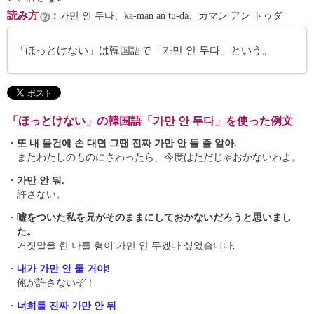
読み方
：
가만 안 두다、ka-man an tu-da、カマン アン トゥダ
「ほっとけない」は韓国語で「가만 안 두다」という。
「ほっとけない」の韓国語「가만 안 두다」を使った例文
・
또 내 물건에 손 대면 그땐 진짜 가만 안 둘 줄 알아.
またわたしのものにさわったら、今度はただじゃおかないわよ。
・
가만 안 둬.
許さない。
・
嘘をついた私を兄がそのままにしておかないだろうと思いまし
た。
거짓말을 한 나를 형이 가만 안 두겠다 싶었습니다.
・
내가 가만 안 둘 거야!
俺が許さないぞ！
・
너희들 진짜 가만 안 둬