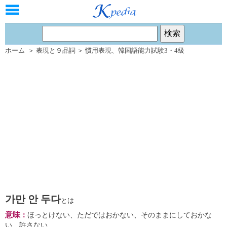
ホーム
＞
表現と９品詞
＞
慣用表現
、
韓国語能力試験3・4級
가만 안 두다
とは
意味
：
ほっとけない、ただではおかない、そのままにしておかな
い、許さない