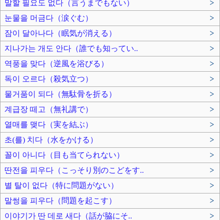
말할 필요도 없다（言うまでもない）
>
눈물을 머금다（涙ぐむ）
>
잠이 달아나다（眠気が消える）
>
지나가는 개도 안다（誰でも知ってい..
>
역풍을 맞다（逆風を浴びる）
>
독이 오르다（殺気立つ）
>
물거품이 되다（無駄骨を折る）
>
계급장 떼고（無礼講で）
>
열매를 맺다（実を結ぶ）
>
초(를) 치다（水をかける）
>
꼴이 아니다（目も当てられない）
>
딴전을 피우다（こっそり別のこどをす..
>
별 탈이 없다（特に問題がない）
>
말썽을 피우다（問題を起こす）
>
이야기가 딴 데로 새다（話が脇にそ..
>