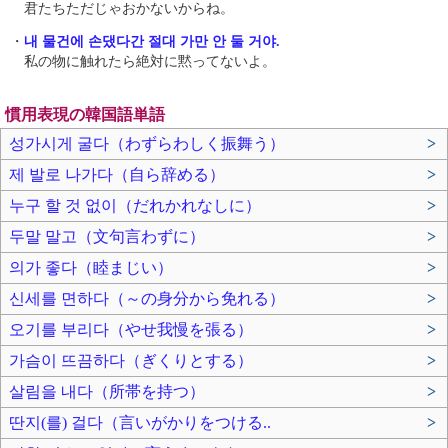
君たちただじゃおかないからね。
・
내 물건에 손댔다간 절대 가만 안 둘 거야.
私の物に触れたら絶対に黙ってないよ。
慣用表現の韓国語単語
성가시게 굴다（わずらわしく振舞う）
>
제 발로 나가다（自ら辞める）
>
누구 할 것 없이（だれかれなしに）
>
두말 말고（文句言わずに）
>
의가 좋다（睦まじい）
>
신세를 면하다（～の身分から免れる）
>
오기를 부리다（やせ我慢を張る）
>
가슴이 뜨끔하다（ぎくりとする）
>
살림을 내다（所帯を持つ）
>
딴지(를) 걸다（言いがかりをつける..
>