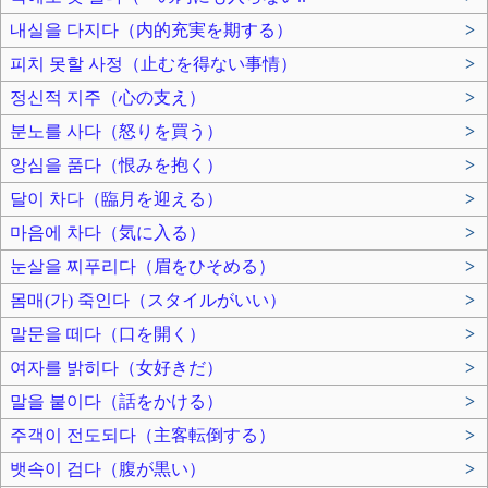
내실을 다지다（内的充実を期する）
>
피치 못할 사정（止むを得ない事情）
>
정신적 지주（心の支え）
>
분노를 사다（怒りを買う）
>
앙심을 품다（恨みを抱く）
>
달이 차다（臨月を迎える）
>
마음에 차다（気に入る）
>
눈살을 찌푸리다（眉をひそめる）
>
몸매(가) 죽인다（スタイルがいい）
>
말문을 떼다（口を開く）
>
여자를 밝히다（女好きだ）
>
말을 붙이다（話をかける）
>
주객이 전도되다（主客転倒する）
>
뱃속이 검다（腹が黒い）
>