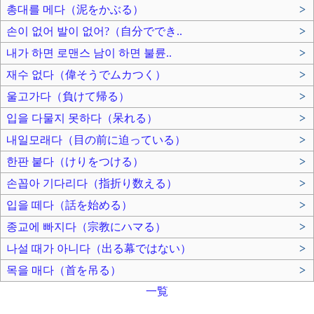
총대를 메다（泥をかぶる）
>
손이 없어 발이 없어?（自分ででき..
>
내가 하면 로맨스 남이 하면 불륜..
>
재수 없다（偉そうでムカつく）
>
울고가다（負けて帰る）
>
입을 다물지 못하다（呆れる）
>
내일모래다（目の前に迫っている）
>
한판 붙다（けりをつける）
>
손꼽아 기다리다（指折り数える）
>
입을 떼다（話を始める）
>
종교에 빠지다（宗教にハマる）
>
나설 때가 아니다（出る幕ではない）
>
목을 매다（首を吊る）
>
一覧