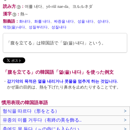
読み方
：
여를 내다、yŏ-rŭl nae-da、ヨルルネダ
漢字
：
熱～
類義語
：
화내다
、
화를 내다
、
짜증을 내다
、
성을 내다
、
성내다
、
역정(을) 내다
、
성질부리다
、
성질내다
「腹を立てる」は韓国語で「열(을) 내다」という。
「腹を立てる」の韓国語「열(을) 내다」を使った例文
・
감기약의 목적은 열을 내리거나 콧물을 멈추게 하는 것입니다.
かぜ薬の目的は、熱を下げたり鼻水を止めたりすることです。
慣用表現の韓国語単語
형식을 따르다（形をとる）
>
유종의 미를 거두다（有終の美を飾る..
>
축에도 못 들다（～の内にも入らない..
>