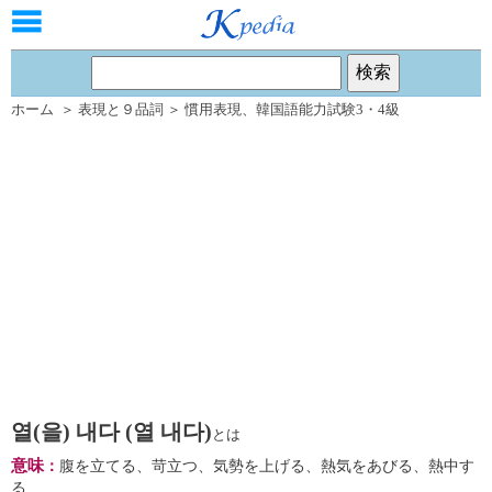
ホーム
＞
表現と９品詞
＞
慣用表現
、
韓国語能力試験3・4級
열(을) 내다 (열 내다)
とは
意味
：
腹を立てる、苛立つ、気勢を上げる、熱気をあびる、熱中す
る