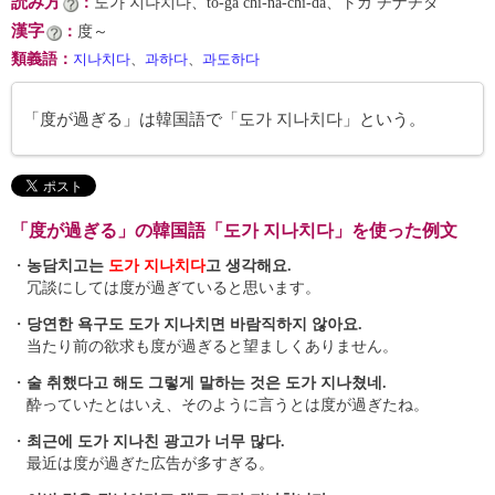
読み方
：
도가 지나치다、to-ga chi-na-chi-da、トガ チナチダ
漢字
：
度～
類義語
：
지나치다
、
과하다
、
과도하다
「度が過ぎる」は韓国語で「도가 지나치다」という。
「度が過ぎる」の韓国語「도가 지나치다」を使った例文
・
농담치고는
도가 지나치다
고 생각해요.
冗談にしては度が過ぎていると思います。
・
당연한 욕구도 도가 지나치면 바람직하지 않아요.
当たり前の欲求も度が過ぎると望ましくありません。
・
술 취했다고 해도 그렇게 말하는 것은 도가 지나쳤네.
酔っていたとはいえ、そのように言うとは度が過ぎたね。
・
최근에 도가 지나친 광고가 너무 많다.
最近は度が過ぎた広告が多すぎる。