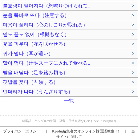
불호령이 떨어지다（怒鳴りつけられて..
>
눈을 똑바로 뜨다（注意する）
>
마음이 풀리다（心のしこりが取れる）
>
밑도 끝도 없이（根拠もなく）
>
꽃을 피우다（花を咲かせる）
>
귀가 멀다（耳が遠い）
>
말아 먹다（汁やスープに入れて食べる..
>
발을 내딛다（足を踏み切る）
>
깃발을 꽂다（占領する）
>
넌더리가 나다（うんざりする）
>
一覧
韓国語・ハングルの単語・発音・日常会話ならケイペディア(Kpedia)
プライバシーポリシー
｜
Kpedia編集者のオンライン韓国語教室！!
｜
当
サイトに関して