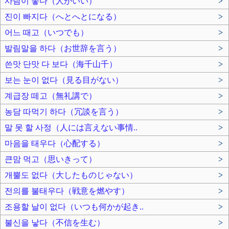
사람이 좋다（人がいい）
>
진이 빠지다（へとへとになる）
>
어느 때고（いつでも）
>
발림말을 하다（お世辞を言う）
>
쓴맛 단맛 다 보다（海千山千）
>
보는 눈이 없다（見る目がない）
>
계급장 떼고（無礼講で）
>
농담 따먹기 하다（冗談を言う）
>
말 못 할 사정（人には言えない事情..
>
마음을 태우다（心配する）
>
큰맘 먹고（思いきって）
>
개뿔도 없다（大したものじゃない）
>
전의를 불태우다（戦意を燃やす）
>
조용할 날이 없다（いつも何かが起き..
>
불신을 낳다（不信を生む）
>