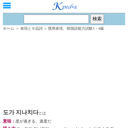
ホーム
＞
表現と９品詞
＞
慣用表現
、
韓国語能力試験3・4級
도가 지나치다
とは
意味
：
度が過ぎる、過度だ