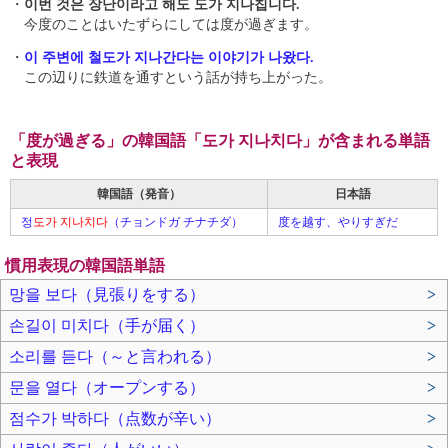
・
이번 것은 장난이라고 해도 도가 지나칩니다.
今度のことはいたずらにしては度が過ぎます。
・
이 주변에 철도가 지나간다는 이야기가 나왔다.
この辺りに鉄道を通すという話が持ち上がった。
「度が過ぎる」の韓国語「도가 지나치다」が含まれる単語
と表現
韓国語（発音）
日本語
정
도가 지나치다
（チョンドガ チナチダ）
度を越す、やりすぎだ
慣用表現の韓国語単語
망을 보다（見張りをする）
>
손길이 미치다（手が届く）
>
소리를 듣다（～と言われる）
>
문을 열다（オープンする）
>
점수가 박하다（点数が辛い）
>