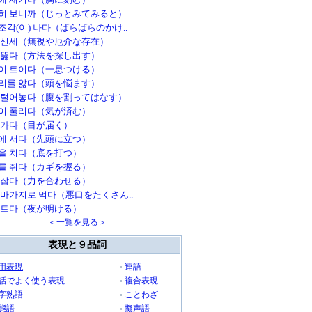
히 보니까（じっとみてみると）
조각(이) 나다（ばらばらのかけ..
 신세（無視や厄介な存在）
 뚫다（方法を探し出す）
이 트이다（一息つける）
리를 앓다（頭を悩ます）
 털어놓다（腹を割ってはなす）
이 풀리다（気が済む）
 가다（目が届く）
에 서다（先頭に立つ）
을 치다（底を打つ）
를 쥐다（カギを握る）
 잡다（力を合わせる）
 바가지로 먹다（悪口をたくさん..
 트다（夜が明ける）
＜一覧を見る＞
表現と９品詞
用表現
連語
話でよく使う表現
複合表現
字熟語
ことわざ
態語
擬声語