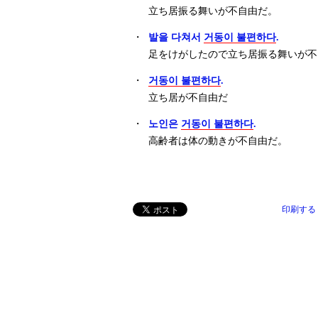
立ち居振る舞いが不自由だ。
・
발을 다쳐서
거동이 불편하다
.
足をけがしたので立ち居振る舞いが不
・
거동이 불편하다
.
立ち居が不自由だ
・
노인은
거동이 불편하다
.
高齢者は体の動きが不自由だ。
印刷する