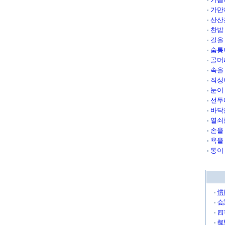
가만
산산
찬밥
길을
숨통
골머
속을
직성
눈이
선두
바닥
열쇠
손을
욕을
동이
慣
会
四
擬