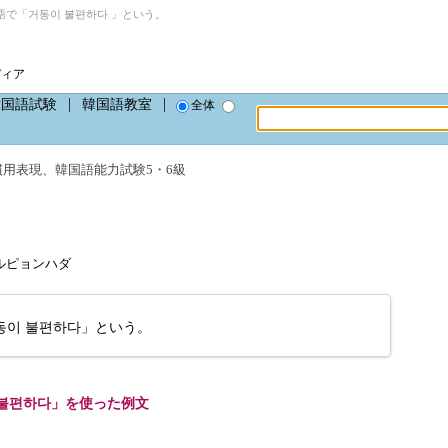
で「거동이 불편하다 」という。
ディア
韓国語試験
韓国語教室
全体
慣用表現
、
韓国語能力試験5・6級
ルピョンハダ
동이 불편하다」という。
불편하다」を使った例文