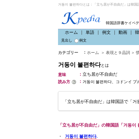
거동이 불편하다とは：「立ち居が不自由だ」は韓国語
韓国語辞書ケイペ
ホーム
単語
例文
動画
見出し
例文
：
カテゴリー
ホーム
＞
表現と９品詞
＞
거동이 불편하다
とは
：
立ち居が不自由だ
意味
：
読み方
거동이 불편하다、コドンイ プ
「立ち居が不自由だ」は韓国語で「거
「立ち居が不自由だ」の韓国語「거동이 
・
거동이 불편하다
.