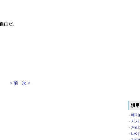
自由だ。
< 前
次 >
慣用
얘기
기가
거리
나이
가슴