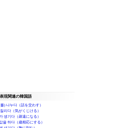
表現関連の韓国語
(를) 나누다（話を交わす）
 질리다（気がくじける）
가 생기다（疎遠になる）
값을 하다（歳相応にする）
에 새기다（胸に刻む）