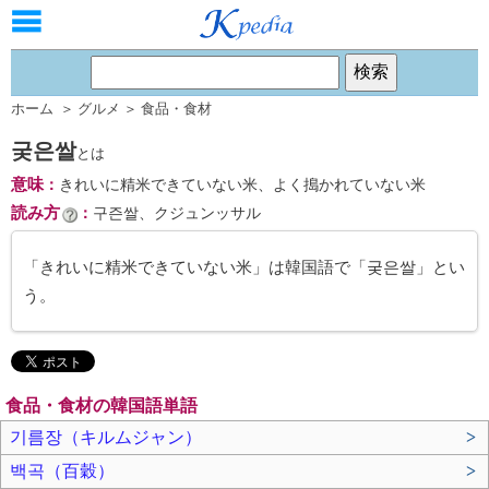
ホーム
＞
グルメ
＞
食品・食材
궂은쌀
とは
意味
：
きれいに精米できていない米、よく搗かれていない米
読み方
：
구즌쌀、クジュンッサル
「きれいに精米できていない米」は韓国語で「궂은쌀」とい
う。
食品・食材の韓国語単語
기름장（キルムジャン）
>
백곡（百穀）
>