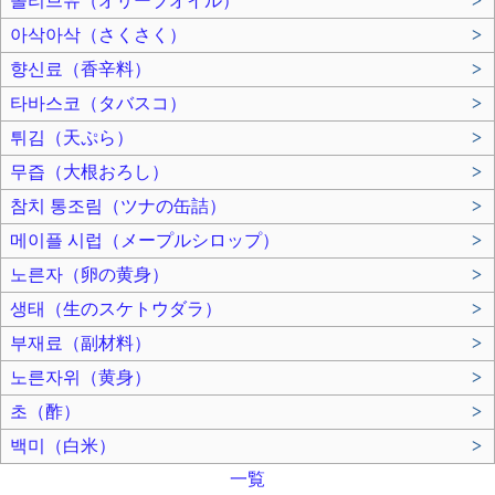
올리브유（オリーブオイル）
>
아삭아삭（さくさく）
>
향신료（香辛料）
>
타바스코（タバスコ）
>
튀김（天ぷら）
>
무즙（大根おろし）
>
참치 통조림（ツナの缶詰）
>
메이플 시럽（メープルシロップ）
>
노른자（卵の黄身）
>
생태（生のスケトウダラ）
>
부재료（副材料）
>
노른자위（黄身）
>
초（酢）
>
백미（白米）
>
一覧