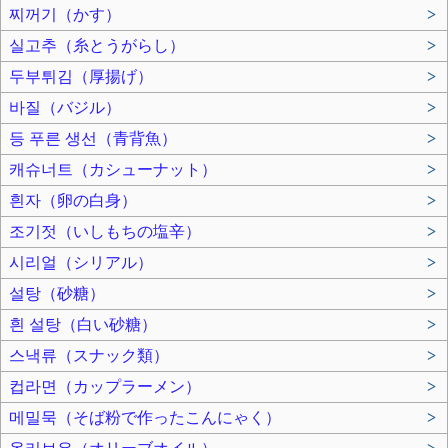
찌꺼기（かす）
>
실고추（糸とうがらし）
>
두부튀김（厚揚げ）
>
바질（バジル）
>
등 푸른 생선（青背魚）
>
캐슈너트（カシューナット）
>
흰자（卵の白身）
>
조기젓（いしもちの塩辛）
>
시리얼（シリアル）
>
설탕（砂糖）
>
흰 설탕（白い砂糖）
>
스낵류（スナック類）
>
컵라면（カップラーメン）
>
메밀묵（そば粉で作ったこんにゃく）
>